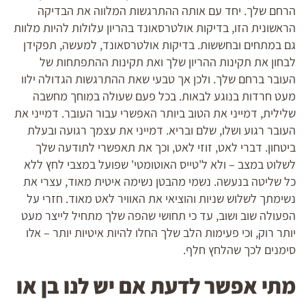
הרחם שלך. יחד עם אותה ההתרגשות המלווה את הבדיקה
הראשונית הזו, בדיקות אולטרסאונד בהריון עלולות להיות מלוות
גם במתחים ובחששות. בדיקות אולטרסאונד, למעשה, תפקידן
לבחון את תקינות ההריון שלך ואת תקינות ההתפתחות של
העובר ברחם שלך. ולכן אך טבעי שאת ההתרגשות הגדולה ילוו
מעט חרדות בנוגע לבאות. בכל פעם שעולה במוחך מחשבה
שלילית, דמייני את הטוב ביותר האפשרי עבור העובר. דמייני את
העובר רגוע ושלו, שלם ובריא. דמייני את עצמך רגועה ובעלת
ביטחון. דברי לאט, זוזי לאט, וכך את תאפשרי לתודעה שלך
לשלוט במצב – ולא ל'טייס האוטומטי' שפועל במצבי לחץ ללא
כל שליטה בנעשה. נשמי מהבטן נשימה איטית מאוד, עצרי את
נשימתך לשלוש שניות והוציאי את האוויר לאט מאוד. חזרי על
הפעולה שוב ושוב, עד כי תחושי שהפה שלך מתחיל לייצר מעט
יותר רוק, וכי פעימות הלב שלך החלו להיות איטיות יותר – אלו
סימנים לכך שהלחץ חלף.
מתי אפשר לדעת אם יש לנו בן או