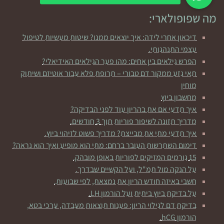
מה שפופולארי:
דיכאון אחרי לידה: איך יוצאים ממנו? שיטות מעשיות לטיפול
עצמי התנהגותי.
הפרש גילאים בין אחים: מהו פער הגילאים האידיאלי?
תאי גזע ממקור דם טבורי – תרופת פלא עבור אוטיזם ושיתוק
מוחין
מחשבון ביוץ
איך תדעי אם את בהריון עוד לפני הבדיקה?
מדריך תזונה לשיפור פוריות תוך 3 חודשים.
איך תדעי מתי את מבייצת? מדריך פשוט לזיהוי ביוץ.
דימום השתרשות העובר ברחם: מתי הוא מופיע ואיך הוא נראה?
15 גורמים המזיקים לפוריות באופן מובהק.
על הנקה מול תמ"ל, ועל הקשיים שבדרך.
חשבי באיזה חודש הריון את נמצאת, לפי שבועות.
על בדיקת ביוץ ביתית ועל הורמון LH.
בדיקת דם לגילוי הריון: פענוח תוצאות מעבדה, ערכי בטא,
הורמון hCG.