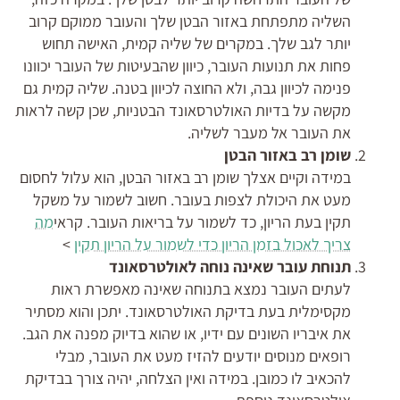
השליה מתפתחת באזור הבטן שלך והעובר ממוקם קרוב
יותר לגב שלך. במקרים של שליה קמית, האישה תחוש
פחות את תנועות העובר, כיוון שהבעיטות של העובר יכוונו
פנימה לכיוון גבה, ולא החוצה לכיוון בטנה. שליה קמית גם
מקשה על בדיות האולטרסאונד הבטניות, שכן קשה לראות
את העובר אל מעבר לשליה.
שומן רב באזור הבטן
במידה וקיים אצלך שומן רב באזור הבטן, הוא עלול לחסום
מעט את היכולת לצפות בעובר. חשוב לשמור על משקל
תקין בעת הריון, כד לשמור על בריאות העובר. קראי
מה
צריך לאכול בזמן הריון כדי לשמור על הריון תקין
>
תנוחת עובר שאינה נוחה לאולטרסאונד
לעתים העובר נמצא בתנוחה שאינה מאפשרת ראות
מקסימלית בעת בדיקת האולטרסאונד. יתכן והוא מסתיר
את איבריו השונים עם ידיו, או שהוא בדיוק מפנה את הגב.
רופאים מנוסים יודעים להזיז מעט את העובר, מבלי
להכאיב לו כמובן. במידה ואין הצלחה, יהיה צורך בבדיקת