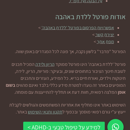
על הנקה ועל תמ"ל
אודות פורטל ללדת באהבה
אפשרויות הפרסום בפורטל 'ללדת באהבה'
>
יצירת קשר
>
מפת אתר
>
הפורטל "מדבר" בלשון נקבה, אך פונה לכל המגדרים באופן שווה.
פורטל 'ללדת באהבה' הינו פורטל ממוקד
הריון ולידה
המכיל תכנים
לטובת חינוך הציבור בתחומים שונים, ובעיקר: פוריות, הריון, לידה,
תינוקות וילדים, ואורח חיים בריא. כל המידע, העזרים והתכנים
המופיעים באתר זה נועדו למטרת מידע כללי בלבד ואינם מהווים
בשום
אופן
המלצה רפואית, חוות דעת או תחליף להתייעצות עם מומחה.
השימוש באתר אינו מחליף את אחריות המשתמשים והגולשים לקבלת
ייעוץ ע"י גורם רפואי מוסמך ובכפוף ל
תקנון ותנאי השימוש
באתר.