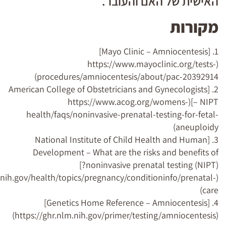
האישית של האם והעובר.
מקורות
1. [Mayo Clinic – Amniocentesis]
(https://www.mayoclinic.org/tests-
procedures/amniocentesis/about/pac-20392914)
2. [American College of Obstetricians and Gynecologists
– NIPT](https://www.acog.org/womens-
health/faqs/noninvasive-prenatal-testing-for-fetal-
aneuploidy)
3. [National Institute of Child Health and Human
Development – What are the risks and benefits of
noninvasive prenatal testing (NIPT)?]
.nih.gov/health/topics/pregnancy/conditioninfo/prenatal-
care)
4. [Genetics Home Reference – Amniocentesis]
(https://ghr.nlm.nih.gov/primer/testing/amniocentesis)