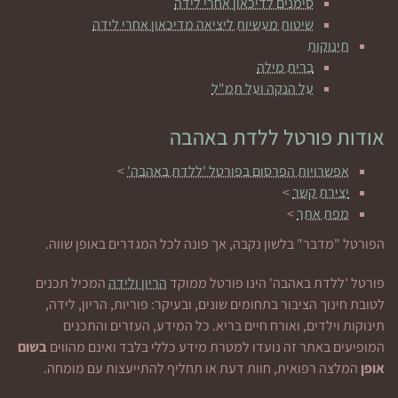
סימנים לדיכאון אחרי לידה
שיטות מעשיות ליציאה מדיכאון אחרי לידה
תינוקות
ברית מילה
על הנקה ועל תמ"ל
אודות פורטל ללדת באהבה
אפשרויות הפרסום בפורטל 'ללדת באהבה'
>
יצירת קשר
>
מפת אתר
>
הפורטל "מדבר" בלשון נקבה, אך פונה לכל המגדרים באופן שווה.
פורטל 'ללדת באהבה' הינו פורטל ממוקד
הריון ולידה
המכיל תכנים
לטובת חינוך הציבור בתחומים שונים, ובעיקר: פוריות, הריון, לידה,
תינוקות וילדים, ואורח חיים בריא. כל המידע, העזרים והתכנים
המופיעים באתר זה נועדו למטרת מידע כללי בלבד ואינם מהווים
בשום
אופן
המלצה רפואית, חוות דעת או תחליף להתייעצות עם מומחה.