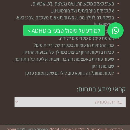
חשבי באיזה חודש הריון את נמצאת, לפי שבועות.
על בדיקת ביוץ ביתית ועל הורמון LH.
בדיקת דם לגילוי הריון: פענוח תוצאות מעבדה, ערכי בטא,
הורמון hCG.
על בדיקת האולטרסאונד הראשונה בהריון.
רשימת סימנים מקדימים ללידה.
מהן ההנחיות הרפואיות במקרה של ירידת מים?
טבלת בדיקות הריון לביצוע במהלך כל שבועות ההריון.
שיפור פוריות באמצעות חשיבה חיובית ושליטה על התודעה.
שבועות הריון
לנקות פחות? זה דווקא טוב לילדים שלכן ומונע סרטן
קראי מידע בתחום:
קראי
מידע
בתחום:
כל הזכויות שמורות ל- ללדת באהבה, 2024:
פורטל הריון ולידה
שוחר