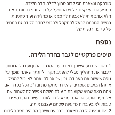
מורחקת ונשארת הכי קרוב מחוץ לדלת חדר הלידה.
המניע הרביעי קשור ללחץ המופעל על בן הזוג מצד זוגתו. את
הלא אוהב אותי לא אכפת לך ממני או מהלידה ועוד סחטנות
רגשית הגורמת לבעל להתקפל ולהכנס לחדר הלידה גם במחיר
של פגיעה רגשית שלו.
נספח
טיפים פרקטיים לגבר בחדר הלידה.
1. חשוב שתדע, אישתך נולדה עם המנגנון הנכון ועם כל הכוחות
לעבור את התהליך מבלי להפגע. תקרין לזוגתך שאתה סומך על
גופה שיעשה את העבודה. נכון שכואב לה! אתה לא יכול להציל
אותה! הכאבים אומרים שהלידה מתקדמת ובד"כ הכל בסדר. אם
אתה רואה שהיא שקוע בתוך עולם משלה אפשר לה לשהות שם
אל תעיר אותה. אם אתה מוצא לנכון לעודד עשה זאת במילים
טובות ולא בעובדות מדעיות שסתם יעצבנו אותה.
2. אם זו אינה לידה ראשונה, ברר עם אשתך מה היה חסר בלידות