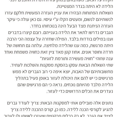
הלידה לא היתה בגדר המצטיינת.
השאלות הפתוחות הבהירו את עניין העזרה המעשית חלקם עזרו
לנשותיהם לנשום, ומעטים הקלו ע"י עיסוי. גם כאן עולה כי עיקר
העזרה הניתנת מצד הבעל הינה בנוכחותו בחדר.
הגברים נדרשו לתאר את הלידה בענייהם. רובם קיצרו בדברים
וענו במילים בודדות בלבד. המילה שחזרה על עצמה הכי הרבה
היתה מרגשת, כמה ענו שהלידה מלחיצה. עלתה גם תחושה של
חרדה וחוסר אונים. אחוז קטן מאד ציין זאת כחוויה משמחת ואחד
ענה שזוהי "חוויה מעשירה ותורמת לזוגיות"
שתי השאלות הבאות עסקו בהסקת מסקנות והשלכות לעתיד.
מתשובותיהם של האבות, יוצא איפה כי רוב הגברים לא ממש
מרגישים כי יש להם את היכולת לעזור באופן פעיל בתהליך
הלידה מלבד מהיותם נוכחים. נראה כי הם מרגישים שהם
נעדרים את הכלים הדרושים כדי לעזור.
נתונים אלה מובילים אותי למסקנות הבאות: צריך לעודד גברים
להגיע לקורסי הכנה ללידה. כמו כן, קורס ההכנה ללידה צריך
לצייד את הגבר, לא רק בכלים פרקטיים שיעזרו לאשתו ולו לעבור