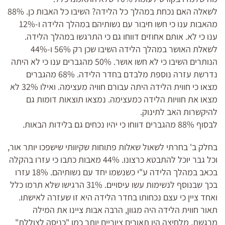
לשאלה האם נכחת במהלך כל הלידה? השיבו כל האבות כן. 88%
מהאבות ענו כי חשו חיבור עם נשותיהם במהלך הלידה ו-12%
ענו כי לא. אותם אחוזים דווחו גם כי התרגשו במהלך הלידה.
לשאלת האושר במהלך הלידה השיבו שכן רק 56% ו-44%
הנותרים השיבו כי לא חשו אושר. 50% מהגברים ענו כי לא היתה
נדרשת עזרה נוספת מלבדם בחדר הלידה. 68% מהגברים
מצאו כי חווית הלידה היתה עבורם חוויה מעצימה. ואילו 32% לא
מצאו את חוויות הלידה כמעצימה. נמצאו תוצאות דומות גם
להיקשרות האב לתינוק.
לבסוף 88% מהגברים דווחו כי יהיו נכחים גם בלידות הבאות.
בחלק ב' בחרתי לשאול שאלות פתוחות שקיוותי שישפכו יותר אור,
וכל גבר יוכל להתבטא כרצונו. 44% מאבות כתבו כי עזרו בהקלה
בכאב במהלך הלידה ע"י כשנשמו יחד עם נשותיהם. 18% עזרו
בכך שבנוסף לנשימות עשו עיסויים. 31% הרגישו שלא תרמו כלל
ואחד ציין כי עצם נכחותו בחדר הלידה היא זו שעזרה לאישתו.
תאור חווית הלידה היה מגוון, הרבה אבות ציינו את המילה
מרגשת, מלחיצה היו תאורים ציוריים יותר כמו "כניסה לצוללת"