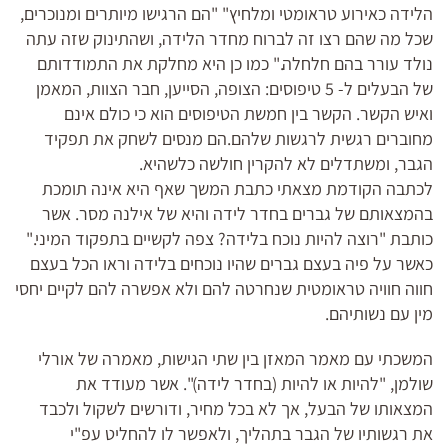
הלידה כאירוע טראומטי ומלחיץ" "הם הרגישו מיותרים ומנוכרים,
שכל מה שהם רצו זה לברוח מחדר הלידה, ושהתינוק שזה עתה
נולד עורר בהם חלחלה." כמו כן היא מחלקת את התמודדותם
של הבעלים ל- 5 טיפוסים: הצופה, הסייען, חבר הצוות, המאמן
ואיש הקשר. הקשר בין חמשת הטיפוסים הוא כי כולם אינם
מחוברים רגשית לרגשות שלהם.הם מנסים לשחק את תפקיד
הגבר, ומשתדלים לא להקרין חולשה כלשהיא.
לכתבה הקודמת מצאתי כתבת המשך שאף היא אינה תומכת
בהמצאותם של גברים בחדר לידה והיא של אילנה מסר. אשר
כותבת "רוצה להיות נוכח בלידה? צפה לקשיים בתפקוד המיני."
כאשר על פיה בעצם גברים שהיו נוכחים בלידה וראו הכל בעצם
חווה חוויה טראומטית שנחרטה להם ולא אפשרה להם לקיים יחסי
מין עם נשותיהם.
המשכתי עם מאמר המאזן בין שתי הגישות, מאמרה של אורלי
שולמן, "להיות או להיות (בחדר לידה)". אשר מעודד את
המצאותו של הבעל, אך לא בכל מחיר, ודורשים לשקול ולכבד
את רגשותיו של הגבר בתהליך, ולאפשר לו להחליט עפ"י