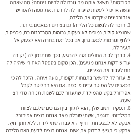
הקודמות? תשאל אותה מה גורם לה להיות נינוחה? מה שאתה
עושה או יכול לעשות שיעזור לה להרפות את גופה ולהפריש
אנדורפינים שיקדמו את הלידה.
3. הזכר לה לנשום כל הלידה! גם בצירים הכואבים ביותר.
שתוציא קולות נמוכים לא צעקות גבוהות המבזבזות כח, מכניסות
ללחץ וגורמות לכאב גרון. אם בכל זאת בחרה היא לצעוק אל
תעיר לה.
4. בדרך לבית החולים נסה להרגיע, בכך שתתזמן לה ( יקירה
עוד 5 דקות אנחנו מגיעים). הכן מקום בספסל האחורי שיהיה לה
נוח לעבור את הצירים.
5. עזור לה להשאר בתנוחות זקופות, נועה איתה , הזכר לה כי
הכאבים על המיטה עזים פי כמה. אם היא החליטה לקבל
אפידורל בקש מהמילדת שתעזור לכם לשנות תנוחה מדי חצי
שעה.
6. תפקיד חשוב שלך, הוא לתווך בין הצרכים שלכם לצוות
המילדותי. דוגמת, אשתי סובלת מאד אנחנו רוצים אפידורל.
אבקש לא לבצע חתך חייץ היא עברה שתי לידות ללא חתך חיץ.
אבקש כי תגיעי לבדוק את אשתי אנחנו רוצים לדעת האם הלידה