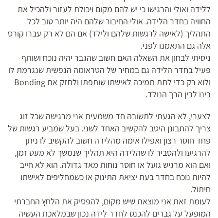
ללידה ואולי והרגישו כי יש להם מקום ויכולת לעזור ולהכיל את
החוויה בחדר הלידה. אולי החיבור שלהם היה יותר טוב לכל
התהליך (לאישה לרגשות שלהם ולילד) אם הם לא רק עברו קורס
אלה גם התאמנו לפני.
ניסיתי לבחון את השאלה האם חשוב שהגבר יהיה נוכח ושותף
פעיל בחדר הלידה גם במחיר של הטראומה הנפשית שנגרמת לו
ולוא רק כדי לתת תמיכה לאישתו שותפתו ולחזק את Bonding
בינו לבין הרך הנולד.
לצערי, לא הגעתי לתשובה חד משמעית אני מרגישה שכל זוג
צריך להתבונן היטב להקשיב האחד לשני. בעל שמביע רגשות של
פחד חוסר רצון ואפילו אימה מהלידה חשוב להקשיב לו ניתן
להרגיעו ולהסביר לו שהלידה היא תהליך שנמשך לא מעט זמן,
ואם הוא מרגיש גועל או חוסר נוחות מאד גדולה. הוא לא חייב
להיות נוכח בחדר בעת יציאת התינוק או כשמחליפים לאישתו
חיתול.
לעומת זאת אני מוצאת שיש מקום, להפסיק את הלחץ החברתי
המופעל על גברים להכנס לחדר לידה נכון שבמלאכת העשיה