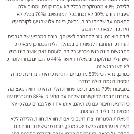
ללידה. 40% מהנחקרים בכלל לא עברו קורס. ומתוך אלה
שעברו קורס 30% לא נכחו בכל המפגשים. ו70% בכלל לא
התאמנו על שלמדו בבית. נראה, כי גם אלו שהגיעו לקורס עשו
זאת כדי לצאת ידי חובה.
לידה היא זמן טוב להתחבר לאישתך, רובם המכריע של הגברים
העידו כי התחברו לנשותיהם במהלך הלידה.כמו כן מצאתי כי
התרגשות הינה רגש מכריע בלידה. לעומת זאת אושר הינו רגש
שיש עליו מחלוקת. ובשאלת האושר 44% מהגברים בחרו לומר כי
לא חשו ברגש זה.
כמו כן, נראה כי 50% מהגברים הרגישו כי היתה נדרשת עזרה
נוספת דוגמת דולה בחדר.
בסביבות 70% מהאבות ענו שחווית הלידה היתה חוויה מעצימה
עבורם ותרמה להיקשרות שלהם עם התינוק. 88% מהגברים ענו
כי הרגישו חיבור עם נשותיהם, אותו אחוז של גברים ענה כי יהיו
נוכחים גם בלידות הבאות.
השאלות הסגורות יצרו רושם כי אבות חוו את חווית הלידה ללא
בעיה או טראומה כלשהיא. כמו כן, רובם מרגישים כי נוכחותם
הקלה על הכאב. מעורבותם במתן עזרה ולמידת התכנים לפני