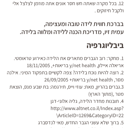
12. בכל מקרה שאתה חש חסר אונים אתה מוזמן לצלצל אלי
ולקבל חיזוקים .
בברכת חווית לידה טובה ומעצימה,
עמית זיו, מדריכת הכנה ללידה ומלווה בלידה.
ביבליוגרפיה
1. מחקר: רוב הגברים מתארים את הלידה כאירוע טראומטי.
אריאלה איילון, y/net health בריאות+, 18/11/2005
2. רוצה להיות נוכח בלידה? צפה לקשיים בתפקוד המיני. אילנה
מסר, y/net health בריאות+ 26/09/2005
3.גברים בהריון, מאת: עוזי וייס, תירגמה: בת שבע מנס, הוצאת
מטר ,(מתוך הארץ)
4. תובנות מחדר הלידה, גליה אלוני-דגן
http://www.altnet.co.il/Index.asp?
ArticleID=1269&CategoryID=22\
5. ברוך שלא עשני הגבר החדש, מאי לנדסברג