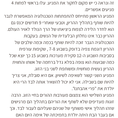
זה ונראה כי יש מקום לחקור את המניע. עלו בראשי לפחות 4
מניעים אפשריים.
המניע הראשון מתייחס להתפתחות הטכנולוגיה המאפשרת לגבר
להיות שותף בתהליך ההריון, וטבעי שאחרי 9 חודשים יכנס גם
הוא לחדר הלידה לצפות ביציאתו של הרך הנולד לאויר העולם.
ההריון כבר אינו נחלתן הבלעדית של הנשים. בעקבות
הטכנולוגיה הגבר זוכה להיות שותף בכמה וכמה שלבים של
ההריון דוגמת צפיה בדופק בשבוע 7-8 , שקיפות עורפית
בסביבות השבוע ה-12 סקירת מערכות בשבוע 15 כך יוצא שכל
כמה שבועות הוא צופה בפלא גדל ברחמה של אשתו והחווית
ההריון נעשית מוחשית ומשותפת לשני בני הזוג.
המניע השני קשור לשאיפה לשיוויון. אם היא סובלת, אני צריך
להיות שם בשבילה. אני לא יכול להשאיר אותה לבד הרי היא
יולדת את "פרי אהבתנו".
המניע השלישי הוא צמצום מעורבות ההורים בחיי הזוג. הרבה
זוגות מעדיפים שלא לשתף את הוריהם בתהליך הם מרגישים
שזהו תהליך אישי משותף של שניהם שעליהם לעבור לבד. וכך
אם בעבר הבת היתה יולדת בתמיכתה של אימה היום האם