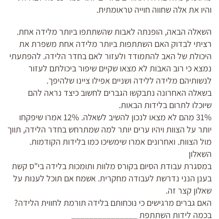
והיו את אלה שחווה חוייה טראומתית.
השאלה הבאה, הופנתה לאבות שהשתתפו ביותר מלידה אחת.
רציתי לבדוק האם השתתפות ביותר מלידה אחת משפרת את
היכולת של האב להתמודד ולעזור לאם בחדר הלידה. להפתעתי
נמצא כי רוב האבות לא מצאו שקיים שיפור ביכולתם לעזור
לנשותיהם מלידה ללידה ושניים אפילו ציינו שלהיפך.
בשאלה האחרונה נתבקשו הגברים לחשוב כיצד נראה להם
שיוכלו לתרום בלידות הבאות.
31% מהם לא מצאו לנכון להשיב לשאלה. 12% אמרו שיפקחו
יותר על הצוות ויהיו ערים יותר למה שמתרחש בחדר הלידה, תווך
מול הצוות. ואחרונים אמרו שימשיכו כמו בלידות הקודמות.
השאלון
במסגרת עבודת הסיום בקורס מלוות ותומכות בלידה בי"ס קשת
בענן הנני נדרשת לעבודה מחקרית. אשמח אם תוכל לענות על
שאלון קצר זה.
האם גברים מרגישים כי נוכחותם בלידה תורמת לחווית הלידה?
בכמה לידות השתתפת _______________