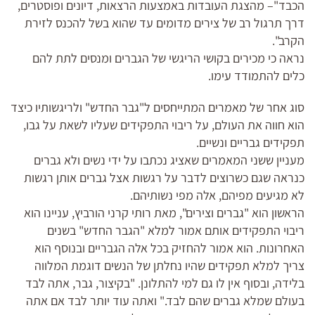
הכבד"– מהצגת העובדות באמצעות הרצאות, דיונים ופוסטרים,
דרך תרגול רב של צירים מדומים עד שהוא בשל להכנס לזירת
הקרב".
נראה כי מכירים בקושי הריגשי של הגברים ומנסים לתת להם
כלים להתמודד עימו.
סוג אחר של מאמרים המתייחסים ל"גבר החדש" ולריגשותיו כיצד
הוא חווה את העולם, על ריבוי התפקידים שעליו לשאת על גבו,
תפקידים גבריים ונשיים.
מעניין ששני המאמרים שאציג נכתבו על ידי נשים ולא גברים
כנראה שגם כשרוצים לדבר על רגשות אצל גברים אותן רגשות
לא מגיעים מפיהם, אלה מפי נשותיהם.
הראשון הוא "גברים וצירים", מאת רותי קרני הורביץ, עניינו הוא
ריבוי התפקידים אותם אמור למלא "הגבר החדש" בשנים
האחרונות. הוא אמור להחזיק בכל אלה הגבריים ובנוסף הוא
צריך למלא תפקידים שהיו נחלתן של הנשים דוגמת המלווה
בלידה, ובסוף אין לו גם למי להתלונן. "בקיצור, גבר, אתה לבד
בעולם שמלא גברים שהם לבד." ואתה עוד יותר לבד אם אתה