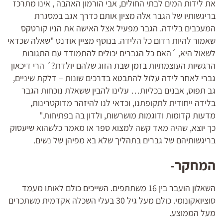
את לידות המים לבתי החולים, אבי הורמון האהבה , אינו מתרכז
בריגשותיו של הגבר אלה מציון אותם כדרך אגב במסגרת
המעכבים בלידה. הגבר מפעיל אצל האישה את הניו קורטקס
שאמור להיות רדום כל הלידה. בנוסף מציין אודנט "שאלה שכדאי
לשאול היא, ´האם כל הגברים יכולים להתמודד עם התגובות
הרגשיות העוצמתיות בזמן שבת הזוג שלהם יולדת?´ הרי דיכאון
גברי לאחר לידה עלול להתבטא בדרכים שונות – דלקת שיניים,
גב תפוס, אבנים בכליות… עלינו להבין ששאלת נוכחות הגבר
בלידה ייחודית לתקופתנו, וכדאי לנו להיזהר מדוקטרינות,
מדעות קדומות ודוגמות מושרשות, ולדון בה בפתיחות."
כך יוצא, שהיה מאד קשה למצוא ספר או מאמר כלשהוא שיעסוק
בריגשותיהם של גברים בתהליך שלא בא מפיהן של נשים.
המחקר-
השאלון הועבר בין 16 משתתפים. השייכים כולם לאותו מעמד
סוציואקונומי. כולם מעל גיל 30 בעלי השכלה אקדמית משתכרים
מעל הממוצע.