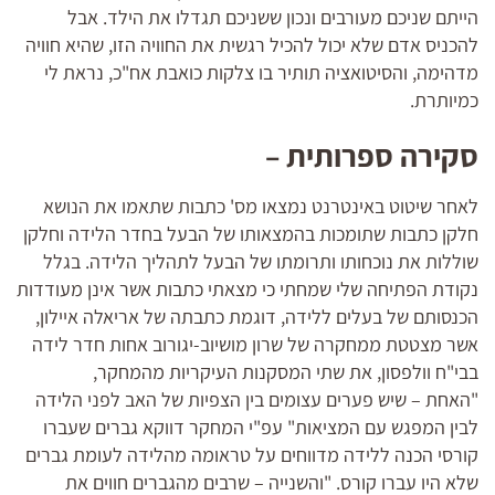
הייתם שניכם מעורבים ונכון ששניכם תגדלו את הילד. אבל
להכניס אדם שלא יכול להכיל רגשית את החוויה הזו, שהיא חוויה
מדהימה, והסיטואציה תותיר בו צלקות כואבת אח"כ, נראת לי
כמיותרת.
סקירה ספרותית –
לאחר שיטוט באינטרנט נמצאו מס' כתבות שתאמו את הנושא
חלקן כתבות שתומכות בהמצאותו של הבעל בחדר הלידה וחלקן
שוללות את נוכחותו ותרומתו של הבעל לתהליך הלידה. בגלל
נקודת הפתיחה שלי שמחתי כי מצאתי כתבות אשר אינן מעודדות
הכנסותם של בעלים ללידה, דוגמת כתבתה של אריאלה איילון,
אשר מצטטת ממחקרה של שרון מושיוב-יגורוב אחות חדר לידה
בבי"ח וולפסון, את שתי המסקנות העיקריות מהמחקר,
"האחת – שיש פערים עצומים בין הצפיות של האב לפני הלידה
לבין המפגש עם המציאות" עפ"י המחקר דווקא גברים שעברו
קורסי הכנה ללידה מדווחים על טראומה מהלידה לעומת גברים
שלא היו עברו קורס. "והשנייה – שרבים מהגברים חווים את