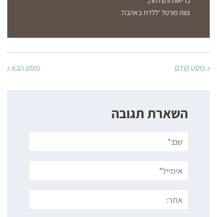
בריאות והצלחה,
צוות פורטל 'ללדת באהבה'.
« פוסט קודם
פוסט הבא »
השארת תגובה
שם:*
אימייל*
אתר: