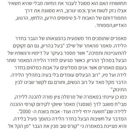
תחושותיו האם הוא מסוגל לעבור את החיווה מבלי שהיא תשאיר
אצלו נזק לטווח ארוך.וכמו יגורוב, היא מסווגת את דרך
התמודדותם של האבות ל-5 טיפוסים הידען, הלחוץ, הרגוע,
האדיש,המפוחד.
מאמרים שתומכים חד משמעית בהמצאותו של הגבר בחדר
הלידה. מאמר מהאתר של שילב "בעל בהריון, גם הם זקוקים
להתעניינות ותמיכה." אשר מספר בעיקר על דימויו ורגשותיו של
הבעל במהלך ההריון. כאשר מגיעים לחדר הלידה המאמר סותר
בעצם מאמרים אשר אנים ממליצים על אבות כמלווים בחדר
לידה ועל פיו, "רוב הבעלים עומדים בלי בעיה בתהליך הלידה.
הדבר מקל מאד על רוב הנשים, ותורם גם לקשר שבינו לבין
התינוק."
כמו כן עיינתי במאמרה של מרסלה ציון מורה להכנה ללידה,
מבי"ח משגב לדך (שנסגר) מאמר שיווקי לקידום קורסי ההכנה
ללידה שם."תשעה ירחי לידה ועוד- אבות בשנת ה- 2000".
המדבר על חשיבות הבעל בחדר הלידה כתומך פעיל בלידה.
והיא מציינת במאמרה כי "קורס טוב מכין את הגבר "מן הקל אל