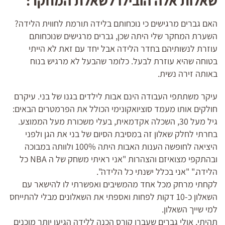
שאלות אלה הובילו לשאלת המחקר:
האם גברים מרגישים כי נוכחותם בלידה תורמת לחווית הלידה?
השערת המחקר שלי היתה שכן, גברים מרגישים שנוכחותם
עוזרת לנשותיהם בחדר הלידה אבל יחד עם זאת לא הייתי
בטוחה שהיא עוזרת לבעל. כלומר שהבעל לא מרגיש בנוח
באותה זירה נשית.
עיקר משתתפי העבודה הינם אבות לילדים בגנו של בני. עיקרם
חולקים אותו מעמד סוציואקונימי הכולל את הפרמטרים הבאים:
גיל מעל 30, השכלה אקדמאית, בעלי משכורת מעל הממוצע.
בחרתי לחלק שאלון זה במסיבת הסיום של בני את הגן ולפני
היציאה לחופשה הענות האבות היתה 100% ולוותה במבוכה
ובהתקפי מצואיזם והצהרות "אני ראיתי משחק של ה NBA כל
הלידה." "אני בכלל ישנתי כל הלידה".
לקחתי מרחק מכל אחד מהמשיבים ואפשרתי לו להישאר עם
השאלון כ-10 דקות לפחות ואספתי את השאלונים מבלי להתייחס
למי שייך השאלון.
תהיתי, אולי גברים שעברו קורס הכנה ללידה הגיעו יותר מוכנים