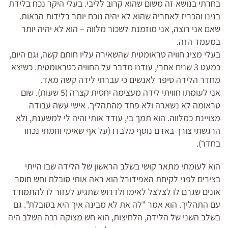
בחרתי בנושא זה משום שהוא קרוב לליבי. בעלי היקר נכח בלידת
בנינו והכריז לאחריה שהוא לא יהיה נוכח יותר בלידות הבאות.
שאם אני רוצה, אני מוזמנת לשכור מלווה – הוא לא יהיה יותר
במעמד הזה.
בעלי מציג חוויה טראומטית שהשאירה עליו חותם קשה, וגם היום,
כמעט 3 שנים אחרי, עודנו מדבר על החוויה כטראומטית. כשיצא
מחדר הלידה סיפר לאנשים כי עברתי לידה קשה מאד.
אני לעומתו חוויתי לידה מעצימה יחסית קצרה (5 שעות). שום
טראומה לא נשארה ולא פחד מהתהליך. אישי עשה עבודה
מצויינת כמלווה. הוא תמך בי, עודד אותי והיה לי למשענת, ולא
הרגשתי צורך באדם נוסף מלבדו (על אף שאימי וחמתי נכחו
בחדר).
הוא לעומתי מתאר קושי בשלב הראשון של הלידה שבו הייתי
בצירים לפני לקיחת האפידורל הוא ראה אותי סובלת וחש חוסר
אונים שגרם לו לצלצל לאימו ולדרוש שתגיע לעזור לו להתמודד
עם התהליך. הוא אמר "לה את לא מבינה איך היא בסובלת". גם
בשלב השני של הלידה, הלחיצות, הוא חש מצוקה רבה השלב היה