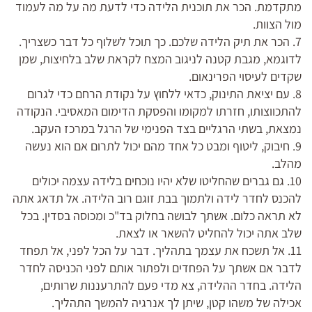
מתקדמת. הכר את תוכנית הלידה כדי לדעת מה על מה לעמוד
מול הצוות.
7. הכר את תיק הלידה שלכם. כך תוכל לשלוף כל דבר כשצריך.
לדוגמא, מגבת קטנה לניגוב המצח לקראת שלב בלחיצות, שמן
שקדים לעיסוי הפרינאום.
8. עם יציאת התינוק, כדאי ללחוץ על נקודת הרחם כדי לגרום
להתכווצותו, חזרתו למקומו והפסקת הדימום המאסיבי. הנקודה
נמצאת, בשתי הרגליים בצד הפנימי של הרגל במרכז העקב.
9. חיבוק, ליטוף ומבט כל אחד מהם יכול לתרום אם הוא נעשה
מהלב.
10. גם גברים שהחליטו שלא יהיו נוכחים בלידה עצמה יכולים
להכנס לחדר לידה ולתמוך בבת זוגם רוב הלידה. אל תדאג אתה
לא תראה כלום. אשתך לבושה בחלוק בד"כ ומכוסה בסדין. בכל
שלב אתה יכול להחליט להשאר או לצאת.
11. אל תשכח את עצמך בתהליך. דבר על הכל לפני, אל תפחד
לדבר אם אשתך על הפחדים ולפתור אותם לפני הכניסה לחדר
הלידה. בחדר ההלידה, צא מדי פעם להתרעננות שרותים,
אכילה של משהו קטן, שיתן לך אנרגיה להמשך התהליך.