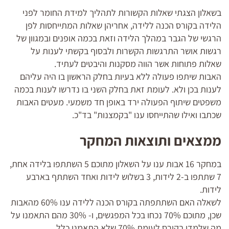
בשאלון הצגתי שאלות הקשורות לתהליך למידת החומר לפני
הלידה בקורס הכנה ללידה, אחריהן שאלות המתייחסות לפן
הרגשי של הגבר במהלך הלידה וזאת בכמה אופנים ובמגוון של
רגשות אושר התרגשות הקשרות ולבסוף בקשתי לענות על
שאלות פתוחות אשר הווה מסקנות והיבטים לעתיד.
האבות שיתפו פעולה ללא בעיות בחלק הראשון בו היה עליהם
לענות בכן ולא. לעומת זאת בחלק השני בו נדרשו לענות בכמה
משפטים שיתוף הפעולה ירד באופן חד משמעי. מעטים האבות
שכתבו ואילו שהתייחסו ענו "בקמצנות" בד"כ.
ממצאים ותוצאות המחקר
במחקר 16 אבות ענו על השאלון מתוכם 5 השתתפו בלידה אחת,
7 שתתפו ב-2 לידות, 3 בשלוש לידות ואחד השתתף בארבע
לידות.
לשאלה האם השתתפתה בקורס הכנה ללידה ענו 60% מהאבות
שכן, מתוכם 70% נכחו בכל המפגשים, ו- 30% מהם התאמנו על
מה שלמדו בקורס לעומת 70% שלא התאמנו כלל.