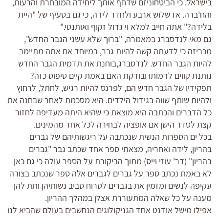
בישראל. כי הביטחוניזם שדחף אותך ליחידה המובחרת והרעות,
והח'ברה. אז שלוש ארבע ולחדר לידה, כי גם בסעיף של "היית
בלידה?" אתה חייב למלא וי גדול זקוף ואותנטי."
גם מאי לנדסברג במאמרה, "ברוך שלא עשני הגבר החדש",
מכריזה כי לדעתה קשה להיות גבר, במיוחד אם אתה מתיימר
להיות הגבר החדש. לנדסברג,בוחנת את תדמית הגבר החדש
נותנת קווים לדמותו ובודקת האם באמת קיים טיפוס כזה?
תפקידיו של הגבר חדש הם, לפרנס להיות רגיש, לחתל, לרחוץ
ולהיות שותף שווה בגידול הילדים. היא מסכמת לאחר שבחנה את
כל הדברים והכתבה היא מוצאת כי שהיא היתה מעדיפה לחזור
קצת לסדר הישן אם אופציה לבחירה לכל אחד מהמינים.
בכל ים הספרות הנשית שנכתבה על ריגשותיהם של גברים
בהריון, לידה ואחריה, מצאתי ספר אחד שכתב גבר "גברים
בהריון" (דר' עוזי וייס) מתוך הביקורת על הספר עולה כי גם כאן
לא באמת נכתב ספר על גברים לגברים אלה ספר שנכתב בצורה
עקיפה לנשים ומזמין את בגברים לטרוח סביב נשותיהן ותת להן
מענה על כל שאלה המתעוררת אצלן במהלך ההריון.
אפילו מישל אודנט אחד הגניקולוגים הנחשבים בעולם שהביא לנו