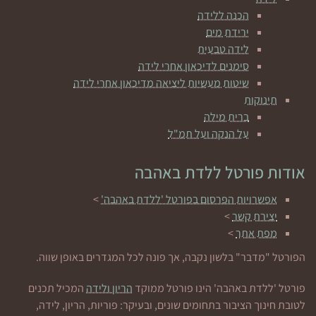
הכנה ללידה
ירידת מים
לידה טבעית
סימנים לדיכאון אחרי לידה
שיטות מעשיות ליציאה מדיכאון אחרי לידה
תינוקות
ברית מילה
על הנקה ועל תמ"ל
אודות פורטל ללדת באהבה
אפשרויות הפרסום בפורטל 'ללדת באהבה'
>
יצירת קשר
>
מפת אתר
>
הפורטל "מדבר" בלשון נקבה, אך פונה לכל המגדרים באופן שווה.
פורטל 'ללדת באהבה' הינו פורטל ממוקד
הריון ולידה
המכיל תכנים
לטובת חינוך הציבור בתחומים שונים, ובעיקר: פוריות, הריון, לידה,