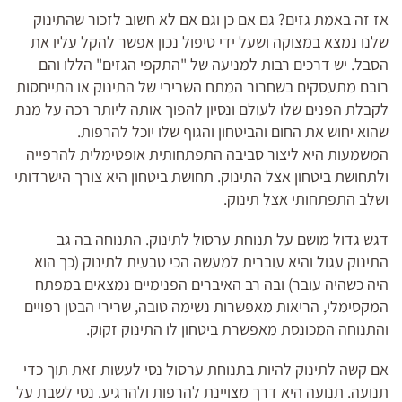
אז זה באמת גזים? גם אם כן וגם אם לא חשוב לזכור שהתינוק
שלנו נמצא במצוקה ושעל ידי טיפול נכון אפשר להקל עליו את
הסבל. יש דרכים רבות למניעה של "התקפי הגזים" הללו והם
רובם מתעסקים בשחרור המתח השרירי של התינוק או התייחסות
לקבלת הפנים שלו לעולם ונסיון להפוך אותה ליותר רכה על מנת
שהוא יחוש את החום והביטחון והגוף שלו יוכל להרפות.
המשמעות היא ליצור סביבה התפתחותית אופטימלית להרפייה
ולתחושת ביטחון אצל התינוק. תחושת ביטחון היא צורך הישרדותי
ושלב התפתחותי אצל תינוק.
דגש גדול מושם על תנוחת ערסול לתינוק. התנוחה בה גב
התינוק עגול והיא עוברית למעשה הכי טבעית לתינוק (כך הוא
היה כשהיה עובר) ובה רב האיברים הפנימיים נמצאים במפתח
המקסימלי, הריאות מאפשרות נשימה טובה, שרירי הבטן רפויים
והתנוחה המכונסת מאפשרת ביטחון לו התינוק זקוק.
אם קשה לתינוק להיות בתנוחת ערסול נסי לעשות זאת תוך כדי
תנועה. תנועה היא דרך מצויינת להרפות ולהרגיע. נסי לשבת על