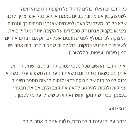
כל הדברים האלו יכולים להקל על תקופת הגזים הידועה
לשמצה, בין אם מדובר בגזים באמת או לא. בכל אופן צריך לזכור
שלא כל בכי מעיד על רעב ולפעמים שאנחנו מניחים כך ונונתים
ציצי או בקבוק אנחנו רק מכבידים על הקיבה יותר ומגדילים את
המצוקה לכן מומלץ לפני שנותנים אוכל לבדוק אם דברים אחרים
לא יכולים להרגיע במקום. יכול להיות שמקור הבכי היה אחר ויש
המון סיבות (עייפות, בהלה וכו').
ואולי הדבר החשוב מכל נשמי עמוק, קחי בחשבון שתינוקך חש
אותך גם כשאת במתח וגם כשאת רגועה וזה משפיע עליו. כשהוא
נכנס למצב כזה של מצוקה כדאי לנסות לנשום מספר נשימות
עמוקות ולנסות להירגע, להאט את קצב הלב, אם את תבטחי
בעצמך סביר שתינוקך יחוש זאת וידע שיש לו על מי לסמוך.
בהצלחה.
נכתב על ידי עינת דולב הדס, מלווה אמהות אחרי לידה.