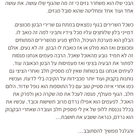
הבכי שלו הוא משחרר גזים כי זה מה שהגוף שלו עושה. את עושה
אחד ועוד אחד ומחליטה שהוא סובל מגזים.
כשכל השרירים בגוף נמצאים במתח גם שרירי הבטן מכווצים.
דמייני בלון שלוחצים עליו מכל צידיו ותביני למה זה כואב לו.
הבלון הוא מערכת העיכול, הלחץ מגיע מהשרירים המתוחים
ומכווצים ואז הוא פולט או אז כואבת לו הבטן. זה לא נעים. אולם
זה לא תמיד נובע מהאוכל שאכל. הרבה פעמים אנחנו מנסות
לפתור את הבעיה בציצי ואז מעמיסות על הבטן הכאובה עוד.
לעיתים אנחנו גם בטוחות שאין לנו מספיק חלב ואחרי הציצי גם
נותנות בקבוק ועוד יותר מכבידות על הקיבה בלי לדעת. ועכשיו
כמו אחרי איזה סטייק טוב עם כל התוספות הוא נופל שדוד. הלום
חלב. הגוף מעולף, מנסה לעכל את מה שקרה כאן ולפרק את
האוכל. לפעמים הוא אפילו נרדם מרוב תשישות וכובד. עכשיו את
בכלל נכנסת ללופ של אין לי מספיק חלב ועובדה שאחרי הבקבוק
הוא נרדם, כנראה ששבע את חושבת…
והגלגל ממשיך להסתובב…