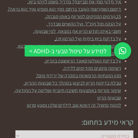
איך תדעי מתי את מבייצת? מדריך פשוט לזיהוי ביוץ.
דימום השתרשות העובר ברחם: מתי הוא מופיע ואיך הוא נראה?
15 גורמים המזיקים לפוריות באופן מובהק.
על הנקה מול תמ"ל, ועל הקשיים שבדרך.
חשבי באיזה חודש הריון את נמצאת, לפי שבועות.
על בדיקת ביוץ ביתית ועל הורמון LH.
בדיקת דם לגילוי הריון: פענוח תוצאות מעבדה, ערכי בטא,
הורמון hCG.
על בדיקת האולטרסאונד הראשונה בהריון.
רשימת סימנים מקדימים ללידה.
מהן ההנחיות הרפואיות במקרה של ירידת מים?
טבלת בדיקות הריון לביצוע במהלך כל שבועות ההריון.
שיפור פוריות באמצעות חשיבה חיובית ושליטה על התודעה.
שבועות הריון
לנקות פחות? זה דווקא טוב לילדים שלכן ומונע סרטן
קראי מידע בתחום:
קראי