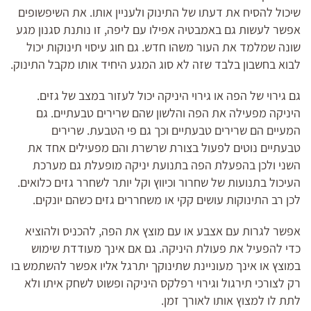
שיכול להסיח את דעתו של התינוק ולעניין אותו. את השיפשופים
אפשר לעשות גם באמבטיה אפילו עם ליפה, זו נותנת סגנון מגע
שונה שמלמד את העור משהו חדש. גם חוג עיסוי תינוקות יכול
לבוא בחשבון בלבד שזה לא סוג המגע היחיד אותו מקבל התינוק.
גם גירוי של הפה או גירוי היניקה יכול לעזור במצב של גזים.
היניקה מפעילה את הפה והלשון שהם שרירים טבעתיים. גם
המעיים הם שרירים טבעתיים וכך גם פי הטבעת. שרירים
טבעתיים נוטים לפעול בצורת שרשרת והם מפעילים אחד את
השני ולכן בהפעלת הפה בתנועת יניקה מופעלת גם מערכת
העיכול בתנועות של שחרור וכיווץ וקל יותר לשחרר גזים כלואים.
לכן רב התינוקות עושים קקי או משחררים גזים כשהם יונקים.
אפשר לגרות עם אצבע או עם מוצץ את הפה, להכניס ולהוציא
כדי להפעיל את פעולת היניקה. גם אם אינך מעודדת שימוש
במוצץ או אינך מעוניינת שתינוקך יתרגל אליו אפשר להשתמש בו
רק לצורכי תירגול וגירוי רפלקס היניקה ופשוט לשחק איתו ולא
לתת לו למצוץ אותו לאורך זמן.