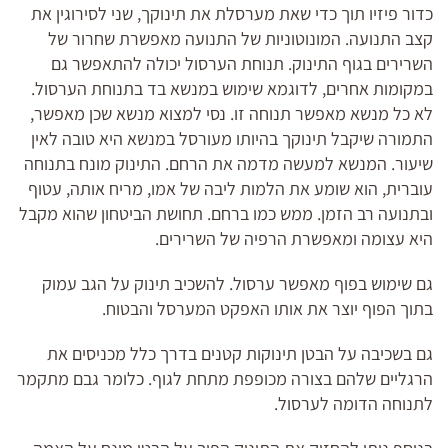
כדור פיזיו תוך כדי שאת מערסלת את תינוקך, שני לסירוגין את
קצב התנועה. המונוטוניות של התנועה מאפשרת שחרור של
השרירים בגוף התינוק. תנוחת הערסול יכולה להתאפשר גם
במקומות אחרים, לדוגמא שימוש במנשא בד בתנוחת הערסול.
לא כל מנשא מאפשר תנוחה זו. נסי למצוא מנשא שכן מאפשר,
התמורה שיקבל תינוקך בהיותו מעורסל במנשא היא טובה לאין
שיעור. המנשא למעשה מדמה את הרחם. התינוק מונח בתנוחה
עוברית, הוא שומע את הלמות ליבה של אמו, מריח אותה, עטוף
ובתנועה רב הזמן. ממש כמו ברחם. תחושת הביטחון שהוא מקבל
היא עצומה ומאפשרת הרפיה של השרירים.
גם שימוש בפוף מאפשר ערסול. להשכיב תינוק על הגב עמוק
בתוך הפוף יוצר את אותו האפקט המערסל והבטוח.
גם בשכיבה על הבטן תינוקות קטנים בדרך כלל מכניסים את
הרגליים שלהם בצורה מכופפת מתחת לגוף. כלומר גבם מתקמר
לתנוחה הדומה לערסול.