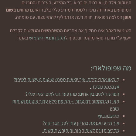
תינוקות וילדים, ואורח חיים בריא. כל המידע, העזרים והתכנים
המופיעים באתר זה נועדו למטרת מידע כללי בלבד ואינם מהווים
בשום
אופן
המלצה רפואית, חוות דעת או תחליף להתייעצות עם מומחה.
השימוש באתר אינו מחליף את אחריות המשתמשים והגולשים לקבלת
ייעוץ ע"י גורם רפואי מוסמך ובכפוף ל
תקנון ותנאי השימוש
באתר.
מה שפופולארי:
דיכאון אחרי לידה: איך יוצאים ממנו? שיטות מעשיות לטיפול
עצמי התנהגותי.
הפרש גילאים בין אחים: מהו פער הגילאים האידיאלי?
תאי גזע ממקור דם טבורי – תרופת פלא עבור אוטיזם ושיתוק
מוחין
מחשבון ביוץ
איך תדעי אם את בהריון עוד לפני הבדיקה?
מדריך תזונה לשיפור פוריות תוך 3 חודשים.