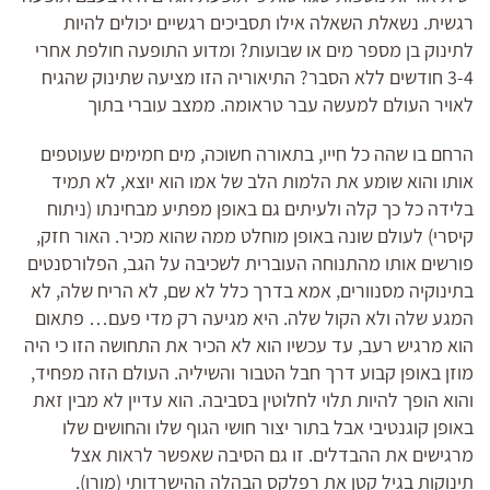
רגשית. נשאלת השאלה אילו תסביכים רגשיים יכולים להיות
לתינוק בן מספר מים או שבועות? ומדוע התופעה חולפת אחרי
3-4 חודשים ללא הסבר? התיאוריה הזו מציעה שתינוק שהגיח
לאויר העולם למעשה עבר טראומה. ממצב עוברי בתוך
הרחם בו שהה כל חייו, בתאורה חשוכה, מים חמימים שעוטפים
אותו והוא שומע את הלמות הלב של אמו הוא יוצא, לא תמיד
בלידה כל כך קלה ולעיתים גם באופן מפתיע מבחינתו (ניתוח
קיסרי) לעולם שונה באופן מוחלט ממה שהוא מכיר. האור חזק,
פורשים אותו מהתנוחה העוברית לשכיבה על הגב, הפלורסנטים
בתינוקיה מסנוורים, אמא בדרך כלל לא שם, לא הריח שלה, לא
המגע שלה ולא הקול שלה. היא מגיעה רק מדי פעם… פתאום
הוא מרגיש רעב, עד עכשיו הוא לא הכיר את התחושה הזו כי היה
מוזן באופן קבוע דרך חבל הטבור והשיליה. העולם הזה מפחיד,
והוא הופך להיות תלוי לחלוטין בסביבה. הוא עדיין לא מבין זאת
באופן קוגנטיבי אבל בתור יצור חושי הגוף שלו והחושים שלו
מרגישים את ההבדלים. זו גם הסיבה שאפשר לראות אצל
תינוקות בגיל קטן את רפלקס הבהלה ההישרדותי (מורו).