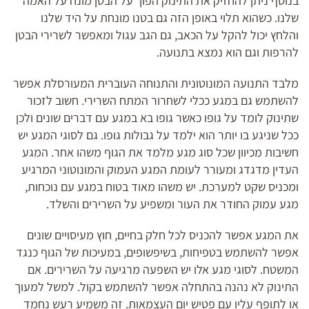
בנוסף ניתן להחזיק את התינוק הפוך על הבטן מונח על האמה
שלנו. כשהוא תלוי באופן הזה גם בטנו מונחת על היד שלנו
והלחץ יכול להקל על הכאב, גם הגב עגול ומאפשר לשרירי הבטן
להרפות וגם הוא נמצא בתנועה.
מלבד התנועה המונוטונית והתנוחה העוברית המעורסלת אפשר
להשתמש גם במגע ככלי לשחרור המתח השרירי. חשוב לזכור
שתינוק לומד על גופו כאשר גופו בא במגע עם דברים שונים ולכן
ככל שניגע בו יותר הוא ילמד על גבולות גופו. גם לסוגי המגע יש
חשיבות מכיוון שכל סוג מגע מלמד את הגוף משהו אחר. המגע
העדין מדגדג ומעורר לעומת המגע העמוק והמונוטוני המרגיע
ומכניס שקט למערכת. יש משהו מאוד בטוח במגע עם נוכחות,
מגע עמוק החודר את העור ומשפיע על השרירים והשלד.
את המגע אפשר להכניס לכל חלק בחיים, חוץ מעיסויים שונים
אפשר להשתמש בטפיחות, בשיפשופים, במעיכות של הגוף כנגד
המשטח. לסוגי מגע אלו יש השפעה מרגיעה על השרירים. אם
התינוק לא נהנה בהתחלה אפשר להשתמש בקול. למשל למעוך
או לתופף עליו עם פטיש יום העצמאות. זה משמיע רעש נחמד