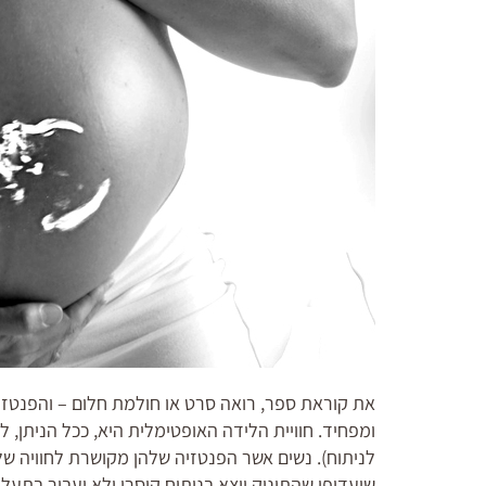
את קוראת ספר, רואה סרט או חולמת חלום – והפנטזי
ומפחיד. חוויית הלידה האופטימלית היא, ככל הניתן, 
לניתוח). נשים אשר הפנטזיה שלהן מקושרת לחוויה של
שיעדיפו שהתינוק ייצא בניתוח קיסרי ולא יעבור בתע