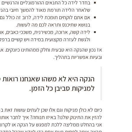
בחדר לידה כל התנאים ההורמונליים והרגשיים 
שלאחר הלידה תורמת מאוד להמשך חיובי בהנק
אם אתם לוקחים תומכת לידה, לרוב זה כולל ג
בנושא שתיכנס ותראה לכם מה לעשות.
לידה קשה, ארוכה, מכשירנית, משככי כאבים, או
ולגשת לעזרה מקצועית במידה ויש קשיים ברפלק
אז נכון שהנקה היא טבעית וחלק ממהותינו כיונקים. א
ובעיות אפשריות בתהליך.
הנקה היא לא משהו שאנחנו רואות סב
למניקות סביבן כל הזמן.
כיום לא כולן מניקות וגם אלו שכן לעתים עושות זאת ב
להזין את התינוק שלנו? באיזו תנוחה? איך לחבר אותו
אני בהחלט ממליצה ללכת למפגש על הנקה או לקרוא ס
תראה אותך לפחות פעם אחת כדי לוודא שהכל בסדר ו