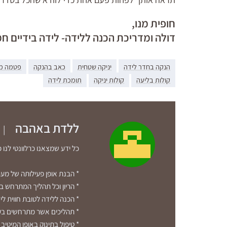
חופית מנו,
דולה ומדריכת הכנה ללידה- לידה בידיים ח
הנקה בחדר לידה
יניקה שטחית
כאב בהנקה
פטמה מ
קולות בליעה
קולות יניקה
תומכת לידה
ללדת באהבה
|
כל ידע שמצאנו כרלוונטי לנו 
* הבנת אופן פעילותה של מער
* הריון וכל תהליך המתרחש ב
* הכנה ללידה לטובת חווית ליד
* תהליכים אשר מתרחשים בעת
* טיפול בתינוק באופן המיטיב 