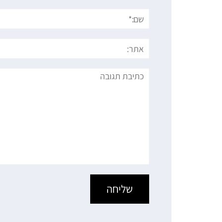
שם:*
אתר:
תגובה