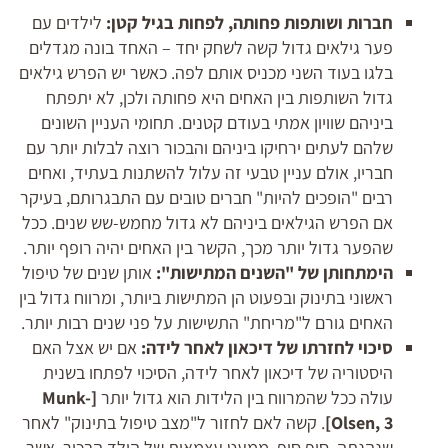
חברות ושותפות פחותה, לפחות בגיל קטן:
לילדים עם
פער גילאים גדול קשה לשחק יחד – האחד בונה מגדלים
בלגו בעוד השני מכניס אותם לפה. כאשר יש הפרש גילאים
גדול השותפות בין האחים היא פחותה ולכן, לא יתפתח
ביניהם שוויון אמתי בעודם קטנים. תחומי העניין השונים
שלהם לעתים ירחיקו ביניהם והבכור רוצה לבלות יותר עם
חבריו, אולם עניין טבעי זה עלול להשתנות בעתיד, ואחים
רבים "הופכים להיות" חברים טובים עם התבגרותם, בעיקר
אם הפרש הגילאים ביניהם לא גדול מחמש-שש שנים. ככל
שהפער גדול יותר מכך, הקשר בין האחים יהיה רופף יותר.
הימתחותן של "השנים המתישות":
אותן שנים של טיפול
ראשוני בתינוק ובפעוט הן המתישות ביותר, ומרווח גדול בין
האחים גורם ל"מריחת" התשישות על פני שנים רבות יותר.
סיכוי לחזרתו של דיכאון לאחר לידה:
אם יש אצל האם
היסטוריה של דיכאון לאחר לידה, הסיכוי לפתחו בשנית
עולה ככל שהמרווח בין הלידות הוא גדול יותר
[
Munk-
, 3]
Olsen
. קשה לאם לחזור ל"מצב טיפול בתינוק" לאחר
שנהנתה, סוף סוף, ממעט עצמאות של הילד הבכור, אשר