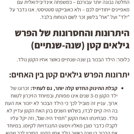
החלטה נבונה יותר עבורכם – כמשפחה אינדיבידואלית עם
מאפיינים ייחודיים לכם – ולא כאובייקט סטטיסטי. אנו נדבר על
"ילד" ועל "אח" בלשון זכר לשם הנוחות בלבד.
היתרונות והחסרונות של הפרש
גילאים קטן (שנה-שנתיים)
כלומר: הילד הבכור בן שנה-שנתיים כאשר אחיו הקטן נולד.
יתרונות הפרש גילאים קטן בין האחים:
קבלת התינוק החדש קלה יותר, גם לעתיד:
זכרונו של
ילד הקטן מ-3 שנים אינו מפותח, ובמיוחד הזיכרון לטווח
ארוך. עניין זה מוביל לכך כי הילד הבכור לא יזכור את העת
בה היה קיים לבדו, בשלוש השנים בהן האח הקטן עדיין לא
נולד. מבחינתו האח הקטן "תמיד היה שם", וזה יקל עליו
לקבלו כדבר מובן מאליו וימעט התנגדויות לקיומו. במיוחד
אם הבכור בן שנה כאשר נולד אחיו הקטן, הסיכוי לכך שהוא