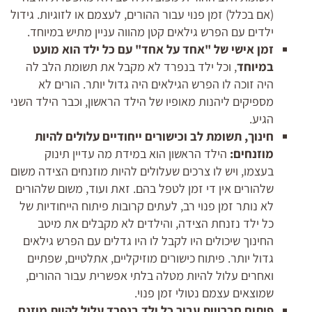
(אם בכלל) זמן פנוי עבור ההורים, לעצמם או לזוגיות. גידול
ילדים עם הפרש גילאים קטן מהווה עניין מתיש במיוחד.
זמן אישי של "אחד על אחד" עם כל ילד הוא מועט
במיוחד
, וכל ילד בנפרד לא מקבל את תשומת הלב לה
היה זוכה לו הפרש הגילאים היה גדול יותר. הורים לא
מספיקים ליהנות מאופיו של הילד הראשון, וכבר הילד השני
הגיע.
חינוך, תשומת לב וכישורים ייחודיים עלולים להיות
מוזנחים:
הילד הראשון הוא במידת מה עדיין תינוק
בעצמו, ויש לו צרכים שעלולים להיות מוזנחים הצידה משום
שלהורים אין די זמן לטפל בהם. זאת ועוד, משום שלהורים
לא נותר זמן פנוי רב, לעתים קרובות פיתוח הייחודיות של
כל ילד נזנחת הצידה, והילדים לא מקבלים את מיטב
החינוך שיכולים היו לקבל לו היו גדלים עם הפרש גילאים
גדול יותר. פיתוח כישורים מוזיקליים, אתלטיים, שפתיים
ואחרים עלול להיות מטלה בלתי אפשרית עבור ההורים,
שמוצאים עצמם נטולי זמן פנוי.
פיתוח חברויות עבור כל ילד בנפרד עלול להיות מוזנח