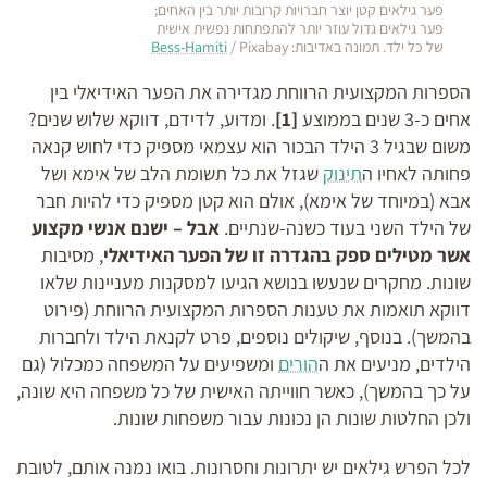
פער גילאים קטן יוצר חברויות קרובות יותר בין האחים;
פער גילאים גדול עוזר יותר להתפתחות נפשית אישית
של כל ילד. תמונה באדיבות:
/ Pixabay
Bess-Hamiti
הספרות המקצועית הרווחת מגדירה את הפער האידיאלי בין
אחים כ-3 שנים בממוצע
[1]
. ומדוע, לדידם, דווקא שלוש שנים?
משום שבגיל 3 הילד הבכור הוא עצמאי מספיק כדי לחוש קנאה
פחותה לאחיו ה
תינוק
שגזל את כל תשומת הלב של אימא ושל
אבא (במיוחד של אימא), אולם הוא קטן מספיק כדי להיות חבר
של הילד השני בעוד כשנה-שנתיים.
אבל – ישנם אנשי מקצוע
אשר מטילים ספק בהגדרה זו של הפער האידיאלי
, מסיבות
שונות. מחקרים שנעשו בנושא הגיעו למסקנות מעניינות שלאו
דווקא תואמות את טענות הספרות המקצועית הרווחת (פירוט
בהמשך). בנוסף, שיקולים נוספים, פרט לקנאת הילד ולחברות
הילדים, מניעים את ה
הורים
ומשפיעים על המשפחה כמכלול (גם
על כך בהמשך), כאשר חווייתה האישית של כל משפחה היא שונה,
ולכן החלטות שונות הן נכונות עבור משפחות שונות.
לכל הפרש גילאים יש יתרונות וחסרונות. בואו נמנה אותם, לטובת