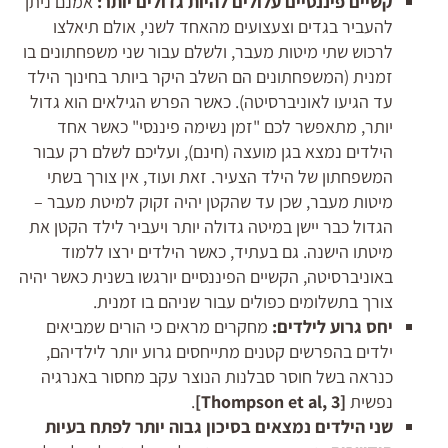
קשיים פיננסיים עלולים להיות גדולים יותר:
אמנם ניתן
להעביר בגדים וצעצועים מהאחד לשני, אולם תיאלצו
לרכוש שתי מיטות מעבר, ולשלם עבור שני משפחתונים בו
זמנית (המשפחתונים הם השלב היקר ביותר בחינוך הילד
עד הגיעו לאוניברסיטה). כאשר הפרש הגילאים הוא גדול
יותר, מתאפשר לכם "זמן נשימה פיננסי" כאשר אחד
הילדים נמצא בגן מועצה (חינם), ועליכם לשלם רק עבור
המשפחתון של הילד הצעיר. זאת ועוד, אין צורך בשתי
מיטות מעבר, שכן עד שהקטן יהיה זקוק למיטת מעבר –
הגדול כבר יישן במיטה גדולה יותר ויעביר לילד הקטן את
מיטתו הישנה. גם בעתיד, כאשר הילדים ירצו ללמוד
באוניברסיטה, הקשיים הפיננסיים יורגשו בשנית כאשר יהיה
צורך בתשלומים כפולים עבור שניהם בו זמנית.
יחס גרוע לילדים:
מחקרים מראים כי הורים שמביאים
ילדים בהפרשים קטנים מתייחסים גרוע יותר לילדיהם,
כנראה בשל חוסר סבלנות הנוצר עקב מחסור באנרגיה
נפשית
[
, 3]
Thompson et al
.
שני הילדים נמצאים בסיכון גבוה יותר לפתח בעיות