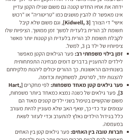
ידחה את אחיו החדש קטנה גם משום שגילו הקטן עדיין
אינו מאפשר לו להבין מושגים כמו "טריטוריה" או "רכוש
אישי" די הצורך
[
, 3]
Kidwell
, וגם משום שלא קיבל
תשומת לב הורית בלעדית למשך זמן ממושך. הציפיות שלו
לקבלת תשומת לב הורית בלעדית הן קטנות יותר מאשר
ציפיותיו של ילד בן 3, למשל.
זמן בילוי משפחתי רב:
פער הגילאים הקטן מאפשר
לילדים להתעניין בדברים דומים מבחינה התפתחותית
בשנותיהם הראשונות. כך ההורים יכולים ליהנות מלקיחתם
להצגות יחד, לסרטים, למשחקיות וכדומה.
פער גילאים קטן מאחד משפחות:
לפי מחקרים
[Hart,
3]
, פער גילאים של כשנה נמצא כמאחד ביותר משפחות,
משום שהקשיים בטיפול בשני ילדים קטנים מאוד הם
עצומים עד כדי כך, שאף האב שלא מעוניין להיות מעורב
כלל בגידול הילדים נאלץ להתערב וכדי לעזור לשאת
במעמסה.
חברות טובה בין האחים:
פער גילאים קטן בין האחים
מאפשר להם להיות חברים טובים יותר בעת ילדותם