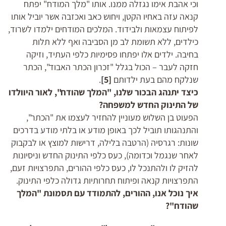
וכי אהבת אימו נגזלה ממנו. אותו "מלך המודח" יפתח
קנאה עזה באחיו הקטן, ויחוש כאב ואכזבה אשר יוביל אותו
לפיתוח עצמאות ולבידוד. המלכים המודחים ילמדו לשרוד,
כילדים, ללא תשומת לב מן הסביבה ואף ללא תלות
בחיבה. ילדים אלו יפתחו פסימיות כלפי העתיד, וזיקה
חזקה לעבר – הכול בגלל "זכרון הכתר האבוד", הכתר
שנלקח מהם בעת ילדותם
[5]
.
כיצד יתנהג הבכור שלנו, "המלך שהודח", לאור היוולדו
של התינוק החדש למשפחה?
הפעוט בן השלוש מעוניין להחזיר לעצמו את "הכתר",
והתנהגותו תוביל לכך באופן מודע או בלתי מודע בדרכים
שונות: רגרסיה (הרטבה בלילה, דרישות למוצץ או לבקבוק
לאחר שנגמל וכדומה), כעס כלפי התינוק החדש וניסיונות
להזיק לו ולהתנכל לו, כעס כלפי ההורים, התפרצויות זעם,
התפרצויות קנאה ופיתוח תחרותיות גדולה כלפי התינוק.
איך נוכל אנו, ההורים, להתמודד עם תסמונת "המלך
שהודח"?