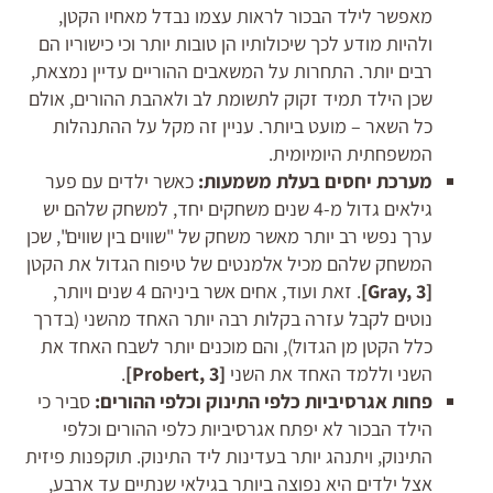
מאפשר לילד הבכור לראות עצמו נבדל מאחיו הקטן,
ולהיות מודע לכך שיכולותיו הן טובות יותר וכי כישוריו הם
רבים יותר. התחרות על המשאבים ההוריים עדיין נמצאת,
שכן הילד תמיד זקוק לתשומת לב ולאהבת ההורים, אולם
כל השאר – מועט ביותר. עניין זה מקל על ההתנהלות
המשפחתית היומיומית.
מערכת יחסים בעלת משמעות:
כאשר ילדים עם פער
גילאים גדול מ-4 שנים משחקים יחד, למשחק שלהם יש
ערך נפשי רב יותר מאשר משחק של "שווים בין שווים", שכן
המשחק שלהם מכיל אלמנטים של טיפוח הגדול את הקטן
[
, 3]
Gray
. זאת ועוד, אחים אשר ביניהם 4 שנים ויותר,
נוטים לקבל עזרה בקלות רבה יותר האחד מהשני (בדרך
כלל הקטן מן הגדול), והם מוכנים יותר לשבח האחד את
השני וללמד האחד את השני
[
, 3]
Probert
.
פחות אגרסיביות כלפי התינוק וכלפי ההורים:
סביר כי
הילד הבכור לא יפתח אגרסיביות כלפי ההורים וכלפי
התינוק, ויתנהג יותר בעדינות ליד התינוק. תוקפנות פיזית
אצל ילדים היא נפוצה ביותר בגילאי שנתיים עד ארבע,