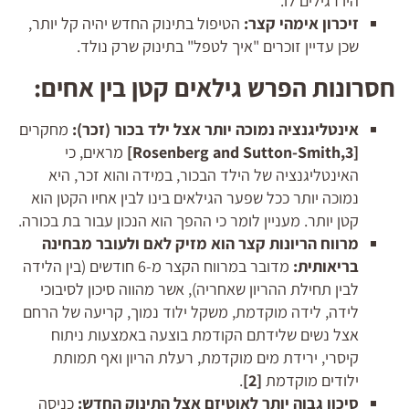
היו רגילים לו.
זיכרון אימהי קצר:
הטיפול בתינוק החדש יהיה קל יותר,
שכן עדיין זוכרים "איך לטפל" בתינוק שרק נולד.
חסרונות הפרש גילאים קטן בין אחים:
אינטליגנציה נמוכה יותר אצל ילד בכור (זכר):
מחקרים
[
Rosenberg and Sutton-Smith,3
]
מראים, כי
האינטליגנציה של הילד הבכור, במידה והוא זכר, היא
נמוכה יותר ככל שפער הגילאים בינו לבין אחיו הקטן הוא
קטן יותר. מעניין לומר כי ההפך הוא הנכון עבור בת בכורה.
מרווח הריונות קצר הוא מזיק לאם ולעובר מבחינה
בריאותית:
מדובר במרווח הקצר מ-6 חודשים (בין הלידה
לבין תחילת ההריון שאחריה), אשר מהווה סיכון לסיבוכי
לידה, לידה מוקדמת, משקל ילוד נמוך, קריעה של הרחם
אצל נשים שלידתם הקודמת בוצעה באמצעות ניתוח
קיסרי, ירידת מים מוקדמת, רעלת הריון ואף תמותת
ילודים מוקדמת
[2]
.
סיכון גבוה יותר לאוטיזם אצל התינוק החדש:
כניסה