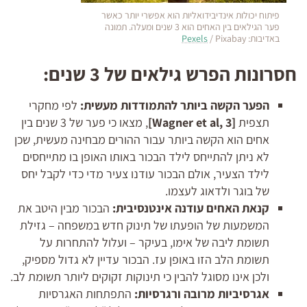
פיתוח יכולות אינדיבידואליות הוא אפשרי יותר כאשר
פער הגילאים בין האחים הוא 3 שנים ומעלה. תמונה
באדיבות:
/ Pixabay
Pexels
חסרונות הפרש גילאים של 3 שנים:
הפער הקשה ביותר להתמודדות מעשית:
לפי מחקרי
תצפית
[
, 3]
Wagner et al
, מצאו כי פער של 3 שנים בין
אחים הוא הקשה ביותר עבור ההורים מבחינה מעשית, שכן
לא ניתן להתייחס לילד הבכור באותו האופן בו מתייחסים
לילד הצעיר, אולם הבכור עודנו צעיר מדי כדי לקבל יחס
של בוגר ולדאוג לעצמו.
קנאת האחים עודנה אינטנסיבית:
הבכור מבין היטב את
המשמעות של הופעתו של תינוק חדש במשפחה – גזילת
תשומת ליבה של אימו, בעיקר – ועלול להתחרות על
תשומת הלב הזו באופן עז. הבכור עדיין לא גדול מספיק,
ולכן אינו מסוגל להבין כי תינוקות זקוקים ליותר תשומת לב.
אגרסיביות מרובה ורגרסיות:
התפתחות האגרסיות