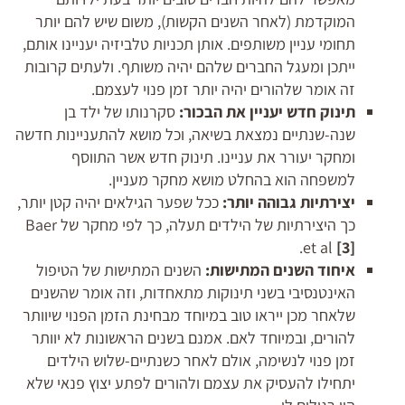
המוקדמת (לאחר השנים הקשות), משום שיש להם יותר
תחומי עניין משותפים. אותן תכניות טלביזיה יעניינו אותם,
ייתכן ומעגל החברים שלהם יהיה משותף. ולעתים קרובות
זה אומר שלהורים יהיה יותר זמן פנוי לעצמם.
תינוק חדש יעניין את הבכור:
סקרנותו של ילד בן
שנה-שנתיים נמצאת בשיאה, וכל מושא להתעניינות חדשה
ומחקר יעורר את עניינו. תינוק חדש אשר התווסף
למשפחה הוא בהחלט מושא מחקר מעניין.
יצירתיות גבוהה יותר:
ככל שפער הגילאים יהיה קטן יותר,
כך היצירתיות של הילדים תעלה, כך לפי מחקר של
Baer
.
et al
[3]
איחוד השנים המתישות:
השנים המתישות של הטיפול
האינטנסיבי בשני תינוקות מתאחדות, וזה אומר שהשנים
שלאחר מכן ייראו טוב במיוחד מבחינת הזמן הפנוי שיוותר
להורים, ובמיוחד לאם. אמנם בשנים הראשונות לא יוותר
זמן פנוי לנשימה, אולם לאחר כשנתיים-שלוש הילדים
יתחילו להעסיק את עצמם ולהורים לפתע יצוץ פנאי שלא