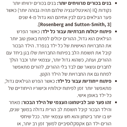
בנים בכורים מרוויחים יותר:
בנים בכורים ירוויחו יותר
נקודות IQ (האינטליגנציה שלהם תהיה גבוהה יותר) כאשר
פער הגילאים בינם לבין אחיהם הוא גדול מ-4 שנים
.
Rosenberg and Sutton-Smith
, 3]
[
פיתוח יכולות חברתיות עבור כל ילד:
כאשר הפרש
הגילאים הוא גדול, ההורים יכולים לפתח באופן טוב יותר
את החברויות האישיות של כל ילד בנפרד. הילד הבכור
קיבל את תשומת הלב בפיתוח החברויות שלו בגן ביחד עם
ההורים, ועתה, כשהוא גדול יותר, עצמאי יותר וכבר הולך
לחברים ונשאר שם לבד בלי ההורים, להורים מתאפשר
לפתח גם את החברויות של הילד הקטן.
פיתוח ייחודיות עבור כל ילד:
כאשר הפרש הגילאים גדול,
מתאפשר יותר זמן לפיתוח יכולותיו וכישוריו הייחודיים של
כל ילד באופן אישי.
זהו פער טוב לביטחונו העצמי של הילד הבכור:
מאחר
והילד הבכור קיבל תשומת לב הורית גדולה במשך שנים,
יש בו יותר ביטחון והוא חש עצמאי יותר. ככל שיחסי
הורים-ילד הם אקסקלוסיביים למשך זמן רב יותר, או