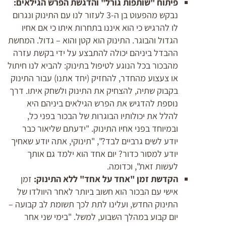
פיתוח "שותפות גורל" והדגשת הפרש הגילאים:
נבקש מהפעוט בן ה-3 לעזור לנו עם התינוק ונגרום
לו להרגיש כי הוא איננו בתחרות איתו כי אם אחיו
הגדול והבוגר. התינוק הוא קטן והוא – גדול. המחשת
ההבדל ביניהם יכולה להתבצע על ידי בקשת עזרה
מהבכור בכל הנוגע לטיפול בתינוק: להביא לנו חיתול
או צעצוע מהחדר, להחזיק (יחד אתנו) עבור התינוק
בקבוק שתיה, להצחיק את התינוק ולשחק איתו. דרך
נוספת להדגיש את הפרש הגילאים ביניהם היא
להלל את יכולותיו הבוגרות של הבכור בפני כל,
ובמיוחד בפני אחיו התינוק. "ידעתם שליאור כבר
יודע לשים גרביים לבד?", "תינוקי, אתה יודע שאחיך
יודע למסור כדור? יום אחד הוא ילמד גם אותך
לעשות זאת", וכדומה.
הקדשת זמן "אחד על אחד" ללא התינוק:
זמן
אישי עם הבכור הוא חשוב ביותר לאחר היוולדו של
התינוק החדש, ועלינו לתת לכך תשומת לב קבועה –
יום קבוע במהלך השבוע, למשל. "בימי שני אחר