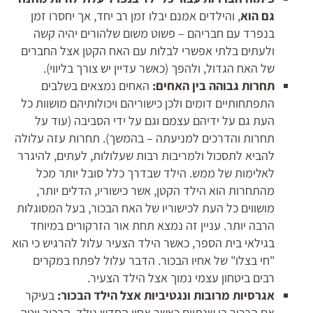
גם הוא
, והילדים אמנם יבלו זמן רב יחד, אך יחסרו זמן
בנפרד עם חבריהם – פשוט משום שלהורים יהיה קשה
ולעתים בלתי אפשרי לבלות עם האח הקטן אצל החברים
של האח הגדול, ולהפך (כאשר עדיין יש צורך בליווי).
תחרות גבוהה בין האחים:
האחים נמצאים בשלבים
התפתחותיים דומים ולכן כישוריהם ויכולותיהם מושוות כל
העת גם על ידיהם עצמם וגם על ידי הסביבה (עוד על
תחרות והדרכים למניעתה – בהמשך). תחרות עזה עלולה
להביא לתסכול ולמריבות רבות שעלולות, לעתים, להיגרר
לאלימות של ממש. הילד שבדרך כלל סובל יותר מכל
מהתחרות הוא הילד הקטן, אשר כישוריו, הדלים יותר,
מושווים כל העת לכישוריו של האח הבכור, בעל המסוגלות
הרבה יותר. עניין זה נמצא תחת אור הזרקורים במיוחד
בגילאי בית הספר, כאשר הילד הצעיר עלול להרגיש כי הוא
"חי בצלו" של אחיו הבכור. הדבר עלול לפתח במקרים
רבים ביטחון עצמי נמוך אצל הילד הצעיר.
אגרסיות מרובות ונגטיביות אצל הילד הבכור:
בעיקר
אם הבכור בן שנתיים כאשר אחיו החדש נולד. הבכור ייטה