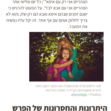
הצהריים אני רק עם אימא" / כל יום שלישי אחר
הצהריים אני עם אבא לבד". על הפעוט להרגיש כי
ישנם זמנים שבהם אימא ואבא הם רק שלו, והוא לא
צריך לחלוק אותם עם אף אחד. זה יקל עליו נפשית
את המעבר.
פער גילאים של 4 שנים ומעלה הוא הפער הטוב ביותר
להורים שמעוניינים בקריירה. תמונה באדיבות:
alteredego
/ Pixabay
היתרונות והחסרונות של הפרש