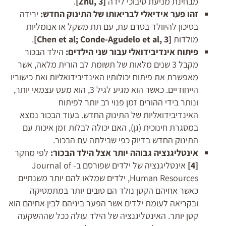
מבחינת מניעת סיבוכי לידה
[
, 3]
Zhu
.
זהו פער אידיאלי לבריאותו של התינוק החדש:
ירידה
בסיכון להיוולד בטרם עת, עם תת משקל או אנומליות
מולדות
[
, 3]
Chen et al; Conde-Agudelo et al
.
פיתוח אינדיבידואלי עבור שני הילדים:
הילד הבכור
מקבל 3 שנים מלאות של תשומת לב הורית מלאה, אשר
מאפשרת את פיתוח יכולותיו האינדיבידואליות ואת כישוריו
הייחודיים. כאשר הוא מגיע לגיל 3, הוא מעט עצמאי יותר,
ונותר בידי ההורים זמן פנוי רב יותר לפיתוח
האינדיבידואליות של התינוק החדש. בעוד הבכור נמצא
במסגרת חינוכית (גן), האם יכולה לבלות זמן איכות עם
התינוק החדש בדיוק כפי שבילתה עם הבכור.
אינטליגנציה גבוהה יותר אצל הילד הבכור:
לפי מחקר
[4]
אינטליגנציה של ילדים שפורסם ב- Journal of
Human Resources, ילדים שמלאו להם יותר משנתיים
כאשר אחיהם הקטן נולד הם טובים יותר במתמטיקה
ובקריאה לעומת ילדים אשר הפער ביניהם לבין אחיהם הוא
קטן יותר. האינטליגנציה של הילד עולה ככל שההשקעה