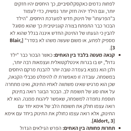
לפחות נדמים כאקסקלוסיביים, כך היחסים יהיו חזקים
יותר, וגם הילד יהיה חזק יותר נפשית, כדי לעמוד
ב"הפרעתו" של תינוק חדש למערכת היחסים.
"הילד
הבכור כבר התפתח בצורה קוגניטיבית כך שהוא מסוגל
להבין כי הגעתו של התינוק החדש איננה בגלל שהוא לא
מספיק לפתע, או משום שעשה משהו לא בסדר"
[
,
Blair
.
3]
קנאה מעטה בלבד בין האחים:
כאשר הבכור כבר "ילד
גדול", יש בו בגרות אינטלקטואלית ועצמאות רבה יותר,
ולכן הוא נמצא בעמדה טובה יותר להבנת מרקם היחסים
במשפחה. עובדה זו מאפשרת לו להימלט מכבלי הקנאה,
שכן הוא מרגיש שאינו משתווה לאחיו התינוק, ואינו מתחרה
על אותו סוג של תשומת לב. הבכור הבוגר רואה בתינוק
תוספת נחמדה למשפחה, שאפשר ליהנות ממנה. הוא לא
רואה עצמו חולק את תשומת הלב של אימא יחד עם
התינוק, אלא רואה עצמו כחולק את התינוק ביחד עם אימא
.
Aldort
, 3]
[
תחרות פחותה בין האחים:
הפרש הגילאים הגדול