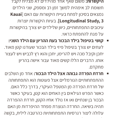
היקשרות:
משום שאף אחד מהילדים לא מצליח לקבל
תשומת לב אימהית למשך זמן רב ומספק, שני הילדים
נמצאים בסיכון לפתח בעיית היקשרות עם האם [
Kauai
, 3]
Longitudinal Study
. בעיות היקשרות יוצרות
עיכובים התפתחותיים, כיוון שלילדים יש צורך בהיקשרות
על מנת להתפתח כראוי.
קושי בטיפול בילד הבכור בעת ההריון עם הילד השני:
לעתים יש צורך בטיפול פיזי בילד הבכור שעודנו קטן מאוד.
יתכן וקיבל מכה ויש להרימו, יתכן והוא רץ לכביש ויש לעצור
אותו. הדברים הללו קשים מאוד עבור אישה בהריון
מתקדם.
חרדת הפרדה גבוהה אצל הילד הבכור:
אחד מן השלבים
ההתפתחותיים הנורמליים אצל פעוטות הוא התפתחותה
של חרדת הפרדה מן המטפל העיקרי, בדרך כלל האם.
כאשר הפרש הגילאים בין האחים הוא קטן, בעיקר כאשר
הבכור בן שנתיים ואו אז נולד אחיו הקטן, חרדת ההפרדה
תהיה בשיאה. החרדה הנוצרת מפחד ההיפרדות מן האם
עלולה ליצור רגרסיות התפתחותיות כהרטבה לילית, בקשה