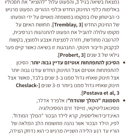
נמצאת בשיאה בגיל 3, והפעוט עלול "להוציא" את תסכוליו
באלימות כלפי התינוק החדש וכלפי ההורים. הפעוט מרגיש
כי הביטחון שלו במקומו במשפחה מאויים על ידי הופעתו
של התינוק החדש
[
, 3]
Tremblay
. תחושת האיום על
מקומו עלולה להוביל את הפעוט להתנהגות רגרסיבית,
להרטבה מחודשת, חזרה למציצת אצבע ולמוצץ, בקשות
לבקבוק ודיבור תינוקי. התנהגות זו בשיאה כאשר קיים פער
גילאי של 3 שנים
[
, 3]
Probert
.
הסיכון להתפתחות אוטיזם עדיין גבוה יותר
: הסיכון
להתפתחות אוטיזם אצל התינוק החדש עודנו גבוה יותר
אצל תינוק שאחיו גדול ממנו ב-3 שנים בלבד, מאשר אצל
תינוק שאחיו גדול ממנו ביותר מ-3 שנים
[
Cheslack-
.
Postava et al
, 3]
תסמונת "המלך שהודח":
אלפרד אדלר,
פסיכואנליטיקאי, מייסד זרם הפסיכולוגיה
האינדיבידואליסטית, קרא לילד הבכור "המלך המודח".
לפיו, הילד הבכור אשר נהנה מתשומת הלב המלאה של
הוריו עד רגע הלידה השנייה מרגיש כי הוא נדחק הצידה,