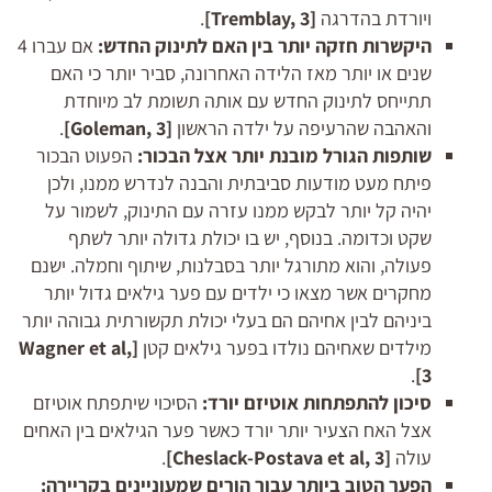
ויורדת בהדרגה
[
, 3]
Tremblay
.
היקשרות חזקה יותר בין האם לתינוק החדש:
אם עברו 4
שנים או יותר מאז הלידה האחרונה, סביר יותר כי האם
תתייחס לתינוק החדש עם אותה תשומת לב מיוחדת
והאהבה שהרעיפה על ילדה הראשון
[
, 3]
Goleman
.
שותפות הגורל מובנת יותר אצל הבכור:
הפעוט הבכור
פיתח מעט מודעות סביבתית והבנה לנדרש ממנו, ולכן
יהיה קל יותר לבקש ממנו עזרה עם התינוק, לשמור על
שקט וכדומה. בנוסף, יש בו יכולת גדולה יותר לשתף
פעולה, והוא מתורגל יותר בסבלנות, שיתוף וחמלה. ישנם
מחקרים אשר מצאו כי ילדים עם פער גילאים גדול יותר
ביניהם לבין אחיהם הם בעלי יכולת תקשורתית גבוהה יותר
מילדים שאחיהם נולדו בפער גילאים קטן
[
Wagner et al,
.
3]
סיכון להתפתחות אוטיזם יורד:
הסיכוי שיתפתח אוטיזם
אצל האח הצעיר יותר יורד כאשר פער הגילאים בין האחים
עולה
[
, 3]
Cheslack-Postava et al
.
הפער הטוב ביותר עבור הורים שמעוניינים בקריירה: