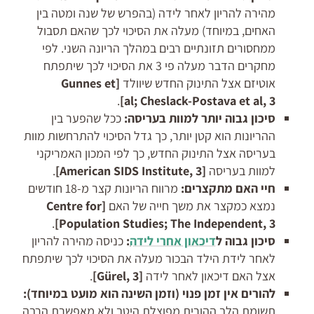
מהירה להריון לאחר לידה (בהפרש של שנה ומטה בין
האחים, במיוחד) מעלה את הסיכוי לכך שהאם תסבול
ממחסורים תזונתיים רבים במהלך הריונה השני. לפי
מחקרים הדבר מעלה פי 3 את הסיכוי לכך שיתפתח
אוטיזם אצל התינוק החדש שיוולד
[
Gunnes et
.
al; Cheslack-Postava et al
, 3]
סיכון גבוה יותר למוות בעריסה:
ככל שהפער בין
ההריונות הוא קטן יותר, כך גדל הסיכוי להתרחשות מוות
בעריסה אצל התינוק החדש, כך לפי המכון האמריקני
למוות בעריסה
[
, 3]
American SIDS Institute
.
חיי האם מתקצרים:
מרווח הריונות קצר מ-18 חודשים
נמצא כמקצר את משך חייה של האם
[
Centre for
.
]
Population Studies; The Independent, 3
סיכון גבוה ל
דיכאון אחרי לידה
:
כניסה מהירה להריון
לאחר לידת הילד הבכור מעלה את הסיכוי לכך שיתפתח
אצל האם דיכאון לאחר לידה
[
, 3]
Gürel
.
להורים אין זמן פנוי (וזמן השינה הוא מועט במיוחד):
תשומת הלב ההורית מפוצלת היטב ולא מאפשרת הרבה