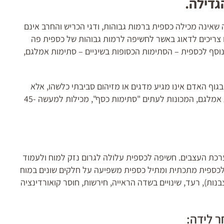
גדילה.
 שאינה מכילה כספית ברמות גבוהות, ודגי הכריש והחרב אינם
ו צריכים לדאוג באשר לחשיפה לרמות גבוהות של כספית פה
וסף לכספית – הסתימות הכסופות בשיניים – סתימות אמלגם,
גוף האדם אינו מגיע מדגים או מזיהום סביבתי כלשהו, אלא
מגיע דווקא מהסתימות ה"כסופות" בשיניים. סתימות אמלגם, המכונות לעתים "סתימות כסף", מכילות למעשה 45-
ערכת העצבים. חשיפה לכספית עלולה לגרום נזק למוח ולעמוד
כספית מתכתית ומתיל כספית משפיעה על חלקים שונים במוח
בנות), רעד, שינויים בשדה הראייה, חירשות, חוסר קואורדינציה
ר לידה: