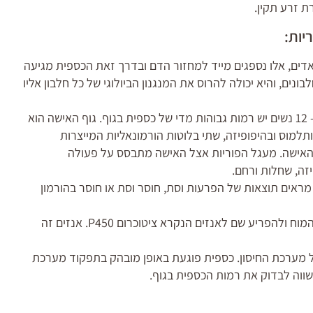
ת זרע תקין.
יות:
ים, אלו נספגים מייד למחזור הדם ובדרך זאת הכספית מגיעה
ים, והיא יכולה להרוס את המנגנון הביולוגי של כל חלבון אליו
לפי המרכז לבקרת מחלות בארה"ב, לאחת מ- 12 נשים יש רמות גבוהות מדי של כספית בגוף. גוף האישה הוא
ותלמוס ובהיפופיזה, שתי בלוטות הורמונאליות המייצרות
ף האישה. מעגל הפוריות אצל האישה מתבסס על פעולה
זה, שחלות ורחם.
ראים תוצאות של הפרעות וסת, חוסר וסת או חוסר בהורמון
לכספית יש נטייה להצטבר גם בבלוטת יותרת המוח ולהפריע שם לאנזים הנקרא ציטוכרום P450. אנזים זה
ל מערכת החיסון. כספית פוגעת באופן מובהק בתפקוד מערכת
שווה לבדוק את רמות הכספית בגוף.