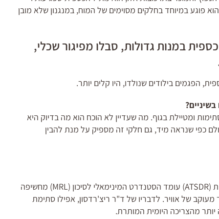
ערכת העצבים המרכזית נודעו כבר בשנת 1954. הוא פוגע במיוחד בחלקים מסוימים של המוח, במנגנון שלא מובן
כספית במנות גדולות, סבלו מפיגור שכלי,
, הפגמים בילודים שנולדו, היו קלים יותר.
בשיניים?
ות ומטיילת בגוף. מה שעדיין לא הוכח הוא מה בדיוק היא
ולם כפי שנראה מיד, גם חלקי זה מספיק על מנת להבין
על פי הסוכנות האמריקנית לחומרים רעילים ולמחלות (ATSDR) עומד הסטנדרט המינימאלי לסיכון (MRL) מחשיפה
וגרם כספית למטר מעוקב של אוויר. לדבריו של ד"ר ריצ'רדסון, אפילו סתימת
ותר מהצריכה היומית המותרת.