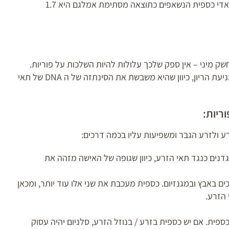
לעומת זאת, המנה היומית המוערכת הממוצעת של אדי כספית הנשאפים כתוצאה מסתימת אמלגם היא 1.7
 מיני – אין ספק שלכך עלולות להיות השלכות על פוריות.
עובדה נוספת היא שכספית נמצאת בשימוש בג'ל למניעת הריון, כיוון שהיא משבשת את הסינתזה של ה DNA של תאי
ריות:
ע ולזרע הגבר ומשפיעות עליו בכמה דרכים:
וגדנים כנגד תאי הזרע, כיוון שגופה של האישה מזהה את
ם באבץ ובמגנזיום. כספית מעכבת את שני אלו עוד יותר, ומכאן
הזרע.
פית. אם יש כספית בזרע / בנוזל הזרע, סלניום יהיה עסוק