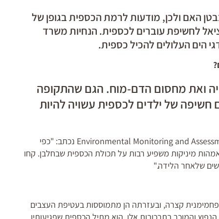
טן האם ולכן, מודעות לרמת הכספית בגופן של
ציאל לחשיפת עוברים לכספית. הנחיות משרד
י הים העלולים להכיל כספית.
?
יה ואת מחסום הדם-מוח. הגם שהתקופה
 חשיפה של ילדים לכספית עשויה להיות
במחקר* שהתפרסם באפריל 2011 בכתב-העת Environmental Monitoring and Assessment נכתב: "כפי
מהות מיניקות משפיע רבות על תכולת הכספית שבחלבן. קחו
ים שלאחר הלידה."
פחמימנית קצרה, ובעזרתה הן מתמוססות בעטיפת העצבים
נפוץ והמוכר בתרכובות אלו, הוא מתיל הכספית שפגיעותיו