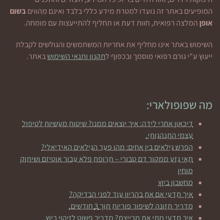
המופיעים באתר זה נועדו למטרת מידע כללי בלבד ואינם מהווים
בשום
אופן
המלצה רפואית, חוות דעת או תחליף להתייעצות עם מומחה.
השימוש באתר אינו מחליף את אחריות המשתמשים והגולשים לקבלת
ייעוץ ע"י גורם רפואי מוסמך ובכפוף ל
תקנון ותנאי השימוש
באתר.
מה שפופולארי:
דיכאון אחרי לידה: איך יוצאים ממנו? שיטות מעשיות לטיפול
עצמי התנהגותי.
הפרש גילאים בין אחים: מהו פער הגילאים האידיאלי?
תאי גזע ממקור דם טבורי – תרופת פלא עבור אוטיזם ושיתוק
מוחין
מחשבון ביוץ
איך תדעי אם את בהריון עוד לפני הבדיקה?
מדריך תזונה לשיפור פוריות תוך 3 חודשים.
איך תדעי מתי את מבייצת? מדריך פשוט לזיהוי ביוץ.