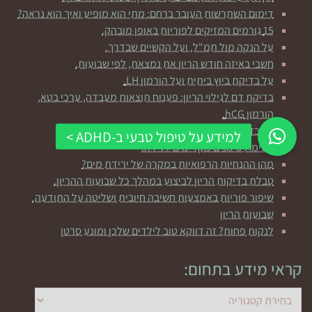
דימום השתרשות העובר ברחם: מתי הוא מופיע ואיך הוא נראה?
15 גורמים המזיקים לפוריות באופן מובהק.
על הנקה מול תמ"ל, ועל הקשיים שבדרך.
חשבי באיזה חודש הריון את נמצאת, לפי שבועות.
על בדיקת ביוץ ביתית ועל הורמון LH.
בדיקת דם לגילוי הריון: פענוח תוצאות מעבדה, ערכי בטא,
הורמון hCG.
על בדיקת האולטרסאונד הראשונה בהריון.
רשימת סימנים מקדימים ללידה.
מהן ההנחיות הרפואיות במקרה של ירידת מים?
טבלת בדיקות הריון לביצוע במהלך כל שבועות ההריון.
שיפור פוריות באמצעות חשיבה חיובית ושליטה על התודעה.
שבועות הריון
לנקות פחות? זה דווקא טוב לילדים שלכן ומונע סרטן
קראי מידע בתחום:
קראי
מידע