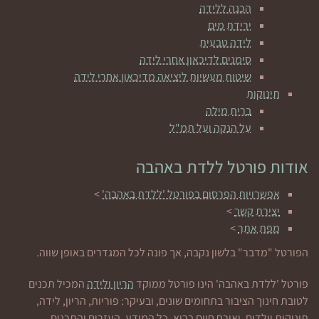
הכנה ללידה
ירידת מים
לידה טבעית
סימנים לדיכאון אחרי לידה
שיטות מעשיות ליציאה מדיכאון אחרי לידה
תינוקות
ברית מילה
על הנקה ועל תמ"ל
אודות פורטל ללדת באהבה
אפשרויות הפרסום בפורטל 'ללדת באהבה'
>
יצירת קשר
>
מפת אתר
>
הפורטל "מדבר" בלשון נקבה, אך פונה לכל המגדרים באופן שווה.
פורטל 'ללדת באהבה' הינו פורטל ממוקד
הריון ולידה
המכיל תכנים
לטובת חינוך הציבור בתחומים שונים, ובעיקר: פוריות, הריון, לידה,
תינוקות וילדים, ואורח חיים בריא. כל המידע, העזרים והתכנים