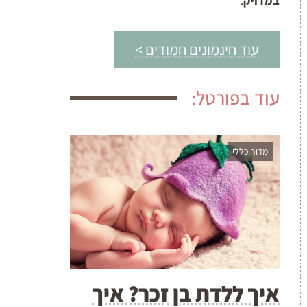
במדויק
.
עוד חינמונים חמודים >
עוד בפורטל:
מדור כללי
איך ללדת בן זכר? איך