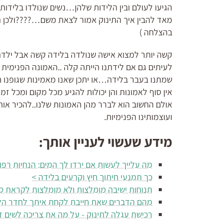
הגיעו לעולם ובין הלידות שלהן…נשים שנולדו בלידות
מאד להבין איך התינוק אמור לצאת משם…????ולכן ה
בהצלחה )
קשה יותר למצוא אישה שנולדה בלידה קשה אבל ילדה
לעיתים גם אם לידתנו הייתה קלה ..האמונה הפנימית ש
שמתנו בעבר בלידה…או יתכן שאנו מאמינות שגופנו ח
אין סוף לאמונות והן יכולות להגיע מכל מקום ומכל זמ
אולם החשוב הוא לברר מהן האמונות שלנו..להכיר א
ועוצמותינו הפנימיות.
מידע שעשוי לעניין אותך:
מה עלייך לעשות אם ירדו לך המים: הנחיות רפוא
כך תמנעי חיתוך חיץ וקרעים בלידה >
תנוחות ישיבה מומלצות ולא מומלצות לקראת סו
מהם הדברים שאת חייבת לקחת איתך לחדר הל
רכישת עגלה לתינוק - על מה את צריכה לשים 