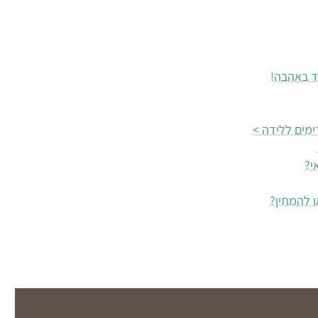
ד באהבה!
מים ללידה >
י?
 להמתין?