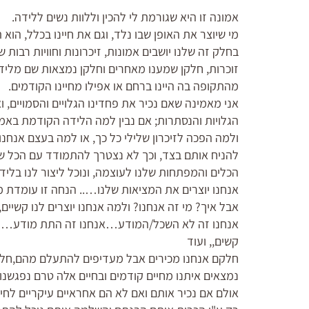
אמונה זו היא שגורמת לי להכין וללוות נשים ללידה.
מי שיוצר את האופן שבו נלד, וגם את חיינו בכלל, הוא
בחלק זה שלנו יושבים אמונות, זיכרונות וחוויות רבות שח
זוכרות, חלקן שמענו מאחרים וחלקן נמצאות שם מלידת
מהתקופה בה היינו ברחם או אפילו מחיינו הקודמים.
אני מאמינה שאם נכיר את פחדינו הגלויים והסמויים, ו
הגלויות והנסתרות; אם נבין למה הלידה הקודמת בא
ולמה הפכה לזיכרון שלילי כל כך, או למה בעצם אנחנ
להניח אותם בצד, וכך לא נצטרך להתמודד עם הכל שוב
הכלים והמפתחות שלנו לעוצמה, ונוכל ליצור לנו בליד
אנחנו יוצרים את המציאות שלנו….. הנחה זו עומדת מ
אבל איך? מי זה אנחנו? ולמה אנחנו יוצרים לנו קשיי
אנחנו זה לא השכל/המודע…אנחנו זה התת מודע… ומ
קשים,, ועוד
חלקם אנחנו מכירים אבל מעדיפים להתעלם מהם,חלקם
נמצאים איתנו מחיים קודמים ובחיים אלה טרם נפגשנו 
אולם אם נכיר אותם ואם לא הם אחראיים עיקריים לחיינ