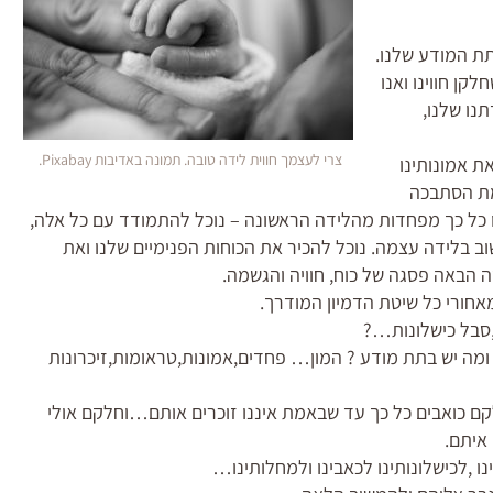
 תת המודע שלנו.
לקן חווינו ואנו
נו שלנו,
צרי לעצמך חווית לידה טובה. תמונה באדיבות Pixabay.
את אמונותינו
מת הסתבכה
ו כל כך מפחדות מהלידה הראשונה – נוכל להתמודד עם כל אלה,
 בלידה עצמה. נוכל להכיר את הכוחות הפנימיים שלנו ואת
ה הבאה פסגה של כוח, חוויה והגשמה.
אחורי כל שיטת הדמיון המודרך.
ם,סבל כישלונות…?
ה יש בתת מודע ? המון… פחדים,אמונות,טראומות,זיכרונות
 כואבים כל כך עד שבאמת איננו זוכרים אותם…וחלקם אולי
איתם.
ו ,לכישלונותינו לכאבינו ולמחלותינו…