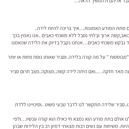
גבר אליהם ולהמשיך הלאה…
ים מתת המודע האמונות…איך צריכה להיות לידה..
אב,קשה ארוך ובלתי נסבל ללא משכחי כאבים ..אנו נאמין בכך
ד נבקש משכחי כאבים…אנחנו נקבל בדיוק את הלידה שהאמנו
 "מבוססות " על מה קורה בלידה. וסביר שאותו נוסח פחות או יותר
עה מאד חזקה…..ואם היתה לידה קשה..מצוקה..מצב חרום סביר
סביר שלידה תתקשר לנו לדבר טבעי פשוט ..וסיכויינו ללדת
נו אולם בתת מודע הוא נמצא חי כאילו הוא קורה עכשיו…ולפי
יות. משיחות עם נשים רבות מצאתי דמיון רב בין הלידות שבהן