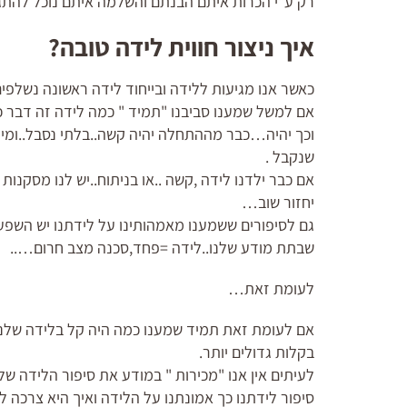
רק ע"י הכרות איתם הבנתם והשלמה איתם נוכל להת
איך ניצור חווית לידה טובה?
כאשר אנו מגיעות ללידה ובייחוד לידה ראשונה נשלפ
אם למשל שמענו סביבנו "תמיד " כמה לידה זה דבר כו
וכך יהיה…כבר מההתחלה יהיה קשה..בלתי נסבל..ומי
שנקבל .
אם כבר ילדנו לידה ,קשה ..או בניתוח..יש לנו מסקנות
יחזור שוב…
גם לסיפורים ששמענו מאמהותינו על לידתנו יש השפ
שבתת מודע שלנו..לידה =פחד,סכנה מצב חרום…..
לעומת זאת…
אם לעומת זאת תמיד שמענו כמה היה קל בלידה שלנו..
בקלות גדולים יותר.
לעיתים אין אנו "מכירות " במודע את סיפור הלידה של
סיפור לידתנו כך אמונתנו על הלידה ואיך היא צרכה לה