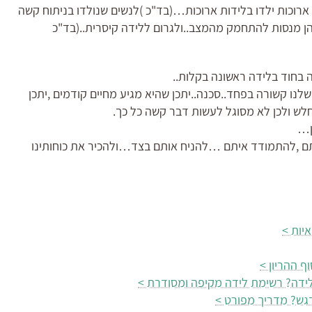
 ארוכות ילדו בלידות ארוכות…(בד"כ )לנשים שנולדו בניתוח קשה
ן מנסות להתחמק מהמצב..ולגרום ללידה קיסרית..(בד"כ
 בחוד בלידה ראשונה בקלות..
לנו קשורה בפחד..סכנה..יתכן שהיא מגיע מחיים קודמים ,יתכן
לש ולכן לא מסוגל לעשות דבר קשה כל כך.
ן…
ותם ,להתמודד איתם …להניח אותם בצד…ולהכיר את כוחותינו
יות >
ף ההריון >
ידה? רשימת לידה מקיפה ומסודרת >
דגש? מדריך מפורט >