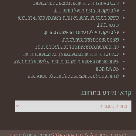
חשבי באיזה חודש הריון את נמצאת, לפי שבועות.
על בדיקת ביוץ ביתית ועל הורמון LH.
בדיקת דם לגילוי הריון: פענוח תוצאות מעבדה, ערכי בטא,
הורמון hCG.
על בדיקת האולטרסאונד הראשונה בהריון.
רשימת סימנים מקדימים ללידה.
מהן ההנחיות הרפואיות במקרה של ירידת מים?
טבלת בדיקות הריון לביצוע במהלך כל שבועות ההריון.
שיפור פוריות באמצעות חשיבה חיובית ושליטה על התודעה.
שבועות הריון
לנקות פחות? זה דווקא טוב לילדים שלכן ומונע סרטן
קראי מידע בתחום:
כל הזכויות שמורות ל- ללדת באהבה, 2024:
פורטל הריון ולידה
שוחר