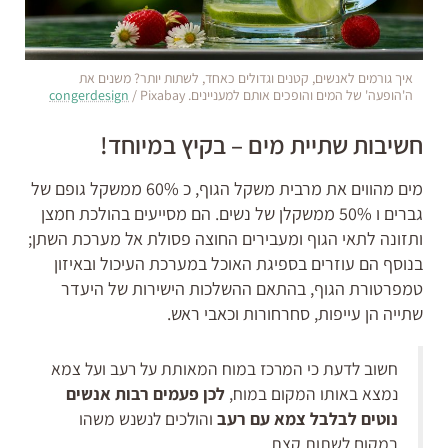
איך גורמים לאנשים, קטנים וגדולים כאחד, לשתות יותר? משנים את
ה'הופעה' של המים והופכים אותם למעניינים.
/ Pixabay
congerdesign
חשיבות שתיית מים – בקיץ במיוחד!
מים מהווים את מרבית משקל הגוף, כ 60% ממשקל גופם של
גברים ו 50% ממשקלן של נשים. הם מסייעים בהולכת חמצן
ותזונה לתאי הגוף ומעבירים החוצה פסולת אל מערכת השתן;
בנוסף הם עוזרים בספיגת האוכל במערכת העיכול ובאיזון
טמפרטורת הגוף, בהתאם ההשלכות הישירות של היעדר
שתייה הן עייפות, סחרחורות וכאבי ראש.
חשוב לדעת כי המרכז במוח המאותת על רעב ועל צמא
נמצא באותו המקום במוח,
לכן פעמים רבות אנשים
נוטים לבלבל צמא עם רעב
והולכים לנשנש משהו
במקום לשתות קצת.