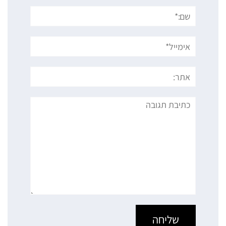
שם:*
אימייל*
אתר:
תגובה