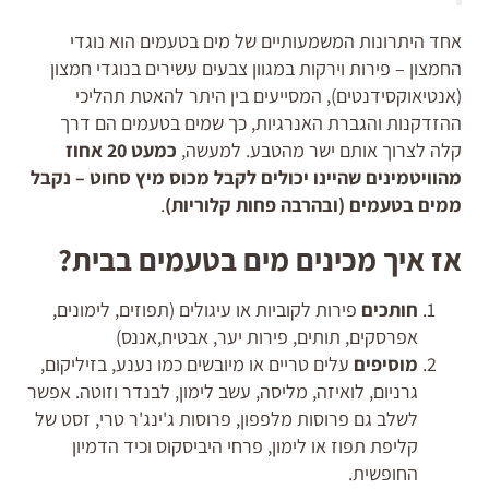
אחד היתרונות המשמעותיים של מים בטעמים הוא נוגדי
החמצון – פירות וירקות במגוון צבעים עשירים בנוגדי חמצון
(אנטיאוקסידנטים), המסייעים בין היתר להאטת תהליכי
ההזדקנות והגברת האנרגיות, כך שמים בטעמים הם דרך
קלה לצרוך אותם ישר מהטבע. למעשה,
כמעט 20 אחוז
מהוויטמינים שהיינו יכולים לקבל מכוס מיץ סחוט – נקבל
ממים בטעמים (ובהרבה פחות קלוריות)
.
אז איך מכינים מים בטעמים בבית?
חותכים
פירות לקוביות או עיגולים (תפוזים, לימונים,
אפרסקים, תותים, פירות יער, אבטיח,אננס)
מוסיפים
עלים טריים או מיובשים כמו נענע, בזיליקום,
גרניום, לואיזה, מליסה, עשב לימון, לבנדר וזוטה. אפשר
לשלב גם פרוסות מלפפון, פרוסות ג'ינג'ר טרי, זסט של
קליפת תפוז או לימון, פרחי היביסקוס וכיד הדמיון
החופשית.