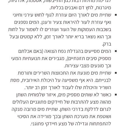
לגרימת מחלות רבות כגון התייבשות, אסטמה, אלרגיות,
מיגרנות, לחץ דם ואבנים בכליות.
שתיית מים לאורך היום עוזרת לגוף לחוש עירני וחיוני
ואף עוזרת לעור להיראות צעיר ורענן. המים נספגים
בשכבות העמוקות של העור ועוזרים לו לשמור על לחות
וכך הוא נשאר בריא יותר לאורך זמן, ללא קמטים ובעל
ברק.
המים מסייעים בהגדלת נפח הצואה (באם אכלתם
מספיק סיבים תזונתיים), מגבירים את תנועתיות המעי
וכך מונעים מצבי עצירות.
שתיית מים מונעת את התכווצות השרירים ותורמת
לבנייתם. היא אף משפיעה על היכולת האירובית, מסת
השריר והיכולת שלו לעבוד לאורך זמן רב יותר.
כאשר לא שותים מספיק מים, איזור שלפוחית השתן
מהווה מצע להתרבות של חיידקים פתוגניים העלולים
לגרום לדלקת בדרכי השתן. שתיית מים מרובה מנקה
ושוטפת את מערכת השתן ובכך מורידה את הסיכוי
להתפתחות וגדילה של מצע חיידקי פתוגני.