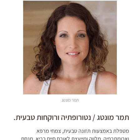
תמר מונטג
תמר מונטג / נטורופתיה ורוקחות טבעית.
מטפלת באמצעות תזונה טבעית, צמחי מרפא
וארומתרפיה, מלווה ומייעצת לאורח חיים בריא, מנחת