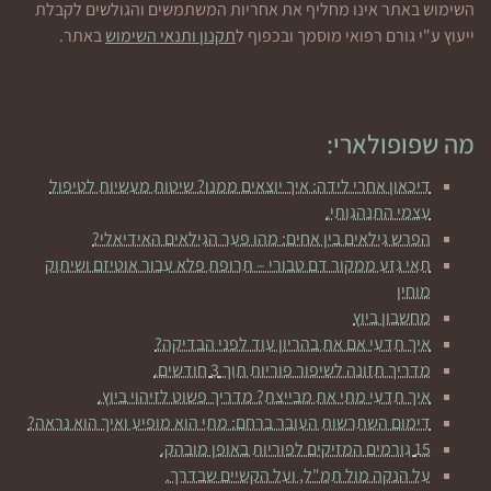
השימוש באתר אינו מחליף את אחריות המשתמשים והגולשים לקבלת
ייעוץ ע"י גורם רפואי מוסמך ובכפוף ל
תקנון ותנאי השימוש
באתר.
מה שפופולארי:
דיכאון אחרי לידה: איך יוצאים ממנו? שיטות מעשיות לטיפול
עצמי התנהגותי.
הפרש גילאים בין אחים: מהו פער הגילאים האידיאלי?
תאי גזע ממקור דם טבורי – תרופת פלא עבור אוטיזם ושיתוק
מוחין
מחשבון ביוץ
איך תדעי אם את בהריון עוד לפני הבדיקה?
מדריך תזונה לשיפור פוריות תוך 3 חודשים.
איך תדעי מתי את מבייצת? מדריך פשוט לזיהוי ביוץ.
דימום השתרשות העובר ברחם: מתי הוא מופיע ואיך הוא נראה?
15 גורמים המזיקים לפוריות באופן מובהק.
על הנקה מול תמ"ל, ועל הקשיים שבדרך.