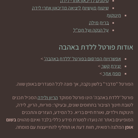
סימנים לדיכאון אחרי לידה
שיטות מעשיות ליציאה מדיכאון אחרי לידה
תינוקות
ברית מילה
על הנקה ועל תמ"ל
אודות פורטל ללדת באהבה
אפשרויות הפרסום בפורטל 'ללדת באהבה'
>
יצירת קשר
>
מפת אתר
>
הפורטל "מדבר" בלשון נקבה, אך פונה לכל המגדרים באופן שווה.
פורטל 'ללדת באהבה' הינו פורטל ממוקד
הריון ולידה
המכיל תכנים
לטובת חינוך הציבור בתחומים שונים, ובעיקר: פוריות, הריון, לידה,
תינוקות וילדים, ואורח חיים בריא. כל המידע, העזרים והתכנים
המופיעים באתר זה נועדו למטרת מידע כללי בלבד ואינם מהווים
בשום
אופן
המלצה רפואית, חוות דעת או תחליף להתייעצות עם מומחה.