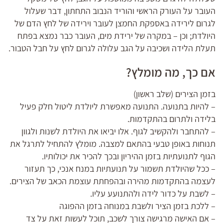
העובר על העורק הראשי והוריד הנבוב התחתון, דבר שעלול
לגרום לירידה באספקת החמצן לעובר וירידה של לחץ הדם של
היולדת; וכן – במקרה של ירידת מים, העובר כבר נמצא בפתח
תעלת הלידה ושכיבה על הגב עלולה לגרום לחץ על חבל הטבור.
אם כך, מה מומלץ?
בזמן הצירים (שלב ראשון)
– להיות בתנועה. התנועה מאפשרת ליולדת ליטול חלק פעיל
בלידה ולתרום בהתקדמות.
– להתחבר ולהקשיב לגוף. אלו יביאו את היולדת לשנות ולגוון
תנוחות באופן טבעי בהתאם למצבה. מומלץ להתחיל לתרגל את
הגוף לתנועתיות בזמן ההיריון ובכך להכיר את יכולותיו.
– ככל שהיולדת תשמור על תנועתיות במנח אנכי, כך תעזור
לעצמה בהתקדמות מהירה ובהפחתת עוצמת הכאב של הצירים.
– לשבת על כדור לידה ולהתנועע עליו.
– ללכת בזמן הציר ולשבת במנוחה בזמן ההפוגה
– אם האישה מרגישה צורך לשכב, תוכל לעשות זאת על צד