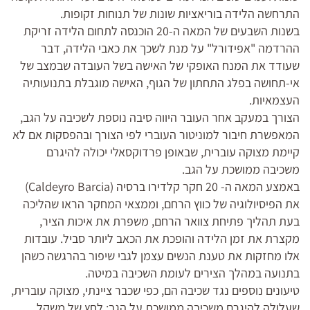
התרחשה הלידה בוריאציות שונות של תנוחות זקופות.
בשנות השבעים של המאה ה-20 הוכנסה לתחום הלידה זריקת
ההרדמה "אפידורל" על מנת לשכך את כאבי הלידה, דבר
שעודד את המנח האופקי של האישה בשל העובדה שבמצב של
אי-תחושה בפלג התחתון של הגוף, האישה מוגבלת בתנועותיה
העצמאיות.
הצורך במעקב אחר העובר היווה סיבה נוספת לשכיבה על הגב,
המאפשרת חיבור למוניטור העוברי לפי הצורך ובהפסקות אם לא
קיימת מצוקה עוברית, שבאופן פרדוקסאלי יכולה להיגרם
משכיבה ממושכת על הגב.
באמצע המאה ה- 20 חקר קלדירו ברסיה (Caldeyro Barcia)
את הפיסיולוגיה של כווץ הרחם, וממצאי המחקר הראו שהליכה
בעת תהליך פתיחת צוואר הרחם, משפרת את איכות הציר,
מקצרת את זמן הלידה והופכת את הכאב ליותר סביל. עובדות
אלו מחזקות את טענת הנשים עצמן לגבי שיפור בהרגשה כשהן
בתנועה במהלך הצירים לעומת השכיבה במיטה.
טיעונים נוספים נגד שכיבה הם, כפי שכבר ציינתי, מצוקה עוברית,
שעלולה להיגרם משכיבה ממושכת על הגב; לחץ של משקל