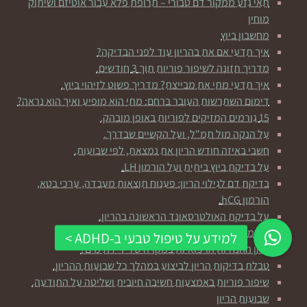
תאי גזע ממקור דם טבורי – תרופת פלא עבור אוטיזם ושיתוק
מוחין
מחשבון ביוץ
איך תדעי אם את בהריון עוד לפני הבדיקה?
מדריך תזונה לשיפור פוריות תוך 3 חודשים.
איך תדעי מתי את מבייצת? מדריך פשוט לזיהוי ביוץ.
דימום השתרשות העובר ברחם: מתי הוא מופיע ואיך הוא נראה?
15 גורמים המזיקים לפוריות באופן מובהק.
על הנקה מול תמ"ל, ועל הקשיים שבדרך.
חשבי באיזה חודש הריון את נמצאת, לפי שבועות.
על בדיקת ביוץ ביתית ועל הורמון LH.
בדיקת דם לגילוי הריון: פענוח תוצאות מעבדה, ערכי בטא,
הורמון hCG.
על בדיקת האולטרסאונד הראשונה בהריון.
רשימת סימנים מקדימים ללידה.
מהן ההנחיות הרפואיות במקרה של ירידת מים?
טבלת בדיקות הריון לביצוע במהלך כל שבועות ההריון.
שיפור פוריות באמצעות חשיבה חיובית ושליטה על התודעה.
שבועות הריון