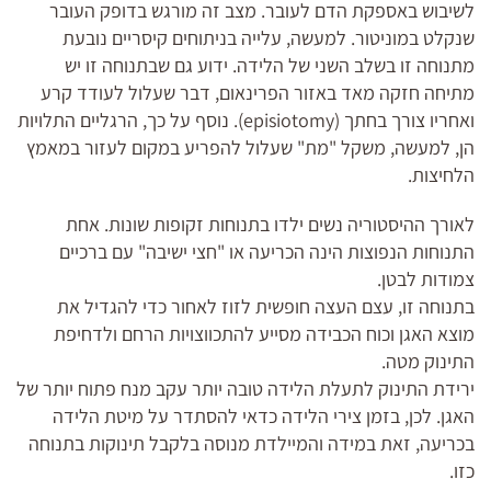
לשיבוש באספקת הדם לעובר. מצב זה מורגש בדופק העובר
שנקלט במוניטור. למעשה, עלייה בניתוחים קיסריים נובעת
מתנוחה זו בשלב השני של הלידה. ידוע גם שבתנוחה זו יש
מתיחה חזקה מאד באזור הפרינאום, דבר שעלול לעודד קרע
ואחריו צורך בחתך (episiotomy). נוסף על כך, הרגליים התלויות
הן, למעשה, משקל "מת" שעלול להפריע במקום לעזור במאמץ
הלחיצות.
לאורך ההיסטוריה נשים ילדו בתנוחות זקופות שונות. אחת
התנוחות הנפוצות הינה הכריעה או "חצי ישיבה" עם ברכיים
צמודות לבטן.
בתנוחה זו, עצם העצה חופשית לזוז לאחור כדי להגדיל את
מוצא האגן וכוח הכבידה מסייע להתכווצויות הרחם ולדחיפת
התינוק מטה.
ירידת התינוק לתעלת הלידה טובה יותר עקב מנח פתוח יותר של
האגן. לכן, בזמן צירי הלידה כדאי להסתדר על מיטת הלידה
בכריעה, זאת במידה והמיילדת מנוסה בלקבל תינוקות בתנוחה
כזו.