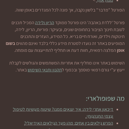
מפת אתר
>
הפורטל "מדבר" בלשון נקבה, אך פונה לכל המגדרים באופן שווה.
פורטל 'ללדת באהבה' הינו פורטל ממוקד
הריון ולידה
המכיל תכנים
לטובת חינוך הציבור בתחומים שונים, ובעיקר: פוריות, הריון, לידה,
תינוקות וילדים, ואורח חיים בריא. כל המידע, העזרים והתכנים
המופיעים באתר זה נועדו למטרת מידע כללי בלבד ואינם מהווים
בשום
אופן
המלצה רפואית, חוות דעת או תחליף להתייעצות עם מומחה.
השימוש באתר אינו מחליף את אחריות המשתמשים והגולשים לקבלת
ייעוץ ע"י גורם רפואי מוסמך ובכפוף ל
תקנון ותנאי השימוש
באתר.
מה שפופולארי:
דיכאון אחרי לידה: איך יוצאים ממנו? שיטות מעשיות לטיפול
עצמי התנהגותי.
הפרש גילאים בין אחים: מהו פער הגילאים האידיאלי?