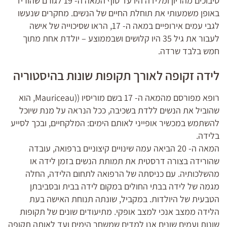
סיבוכים מהריון ומלידה היו עד סוף המאה ה- 19 לגורם שהוריד
באופן משמעותי את תוחלת החיים של הנשים. מחקרים שנעשו
לגבי עמים אירופיים במאה ה- 17, הראו שסיכוייה של אישה
לעבור את גיל 35 היו קלושים ושבממוצע – יולדת אחת מתוך
חמש בלבד שרדה.
לידה זקופה לאורך תקופות שונות בהיסטוריה
רופא מפורסם מהמאה ה- 17 בשם מוריסיו ((Mauriceau, הוא
שהוביל את הנשים ללדת בשכיבה, ככל הנראה על מנת שיוכל
להשתמש במכשיר אופייני לאותם הימים: המלקחיים, ובכך לסייע
בלידה.
המאה ה- 20 הביאה עמה שינויים קיצוניים ברפואה, עובדה
שהורידה בצורה דרסטית את תמותת הנשים בזמן לידה או
מהשלכותיה. עם כניסתה של הרפואה לתחום הלידה, החלה
מגמה של לידה בבתי החולים במקום לידה בבית ובסביבתן
הטבעית של היולדות. במקביל, שונתה תנוחת האישה בעת
הלידה ממצב אנכי למצב אופקי. מתיעודים שונים של תקופות
שונות ועמים שונים אנו למדים שמשחר הימים ועד לאותה תקופה