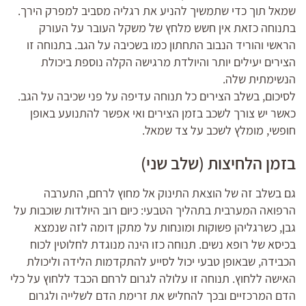
שמאל תוך כדי שתמשיך להניע את רגליה מסביב למפרק הירך.
בתנוחה כזאת אין חשש מלחץ של משקל העובר על העורק
הראשי והוריד הנבוב התחתון כמו בשכיבה על הגב. בתנוחה זו
הצירים יעילים יותר והיולדת מרגישה הקלה נוספת ביכולת
הנשימתית שלה.
לסיכום, בשלב הצירים כל תנוחה עדיפה על פני שכיבה על הגב.
כאשר יש צורך לשכב בזמן הצירים ואי אפשר להתנועע באופן
חופשי, מומלץ לשכב על צד שמאל.
בזמן הלחיצות (שלב שני)
גם בשלב זה של הוצאת התינוק אל מחוץ לרחם, התערבה
הרפואה המערבית בתהליך הטבעי: כיום רוב היולדות שוכבות על
גבן, כשרגליהן פשוקות ומונחות על מתקן דומה לזה שנמצא
בכיסא של רופא נשים. תנוחה כזו הינה מנוגדת לחלוטין לכוח
הכבידה, שבאופן טבעי יכול לסייע להתקדמות הלידה וליכולת
האישה ללחוץ. תנוחה זו עלולה לגרום לרחם הכבד ללחוץ על כלי
הדם המרכזיים ובכך להחליש את זרימת הדם לשלייה ולגרום