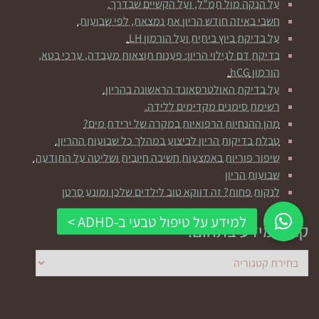
על הנקה מול תמ"ל, ועל הקשיים שבדרך.
חשבי באיזה חודש הריון את נמצאת, לפי שבועות.
על בדיקת ביוץ ביתית ועל הורמון LH.
בדיקת דם לגילוי הריון: פענוח תוצאות מעבדה, ערכי בטא,
הורמון hCG.
על בדיקת האולטרסאונד הראשונה בהריון.
רשימת סימנים מקדימים ללידה.
מהן ההנחיות הרפואיות במקרה של ירידת מים?
טבלת בדיקות הריון לביצוע במהלך כל שבועות ההריון.
שיפור פוריות באמצעות חשיבה חיובית ושליטה על התודעה.
שבועות הריון
לנקות פחות? זה דווקא טוב לילדים שלכן ומונע סרטן
קראי מידע בתחום:
קראי
מידע
בתחום: