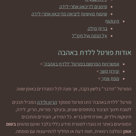
סימנים לדיכאון אחרי לידה
שיטות מעשיות ליציאה מדיכאון אחרי לידה
תינוקות
ברית מילה
על הנקה ועל תמ"ל
אודות פורטל ללדת באהבה
אפשרויות הפרסום בפורטל 'ללדת באהבה'
>
יצירת קשר
>
מפת אתר
>
הפורטל "מדבר" בלשון נקבה, אך פונה לכל המגדרים באופן שווה.
פורטל 'ללדת באהבה' הינו פורטל ממוקד
הריון ולידה
המכיל תכנים
לטובת חינוך הציבור בתחומים שונים, ובעיקר: פוריות, הריון, לידה,
תינוקות וילדים, ואורח חיים בריא. כל המידע, העזרים והתכנים
המופיעים באתר זה נועדו למטרת מידע כללי בלבד ואינם מהווים
בשום
אופן
המלצה רפואית, חוות דעת או תחליף להתייעצות עם מומחה.