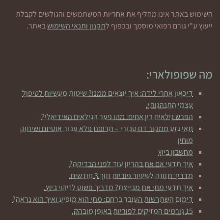
השימוש באתר אינו מחליף את אחריות המשתמשים והגולשים לקבלת
ייעוץ ע"י גורם רפואי מוסמך ובכפוף ל
תקנון ותנאי השימוש
באתר.
מה שפופולארי:
דיכאון אחרי לידה: איך יוצאים ממנו? שיטות מעשיות לטיפול
עצמי התנהגותי.
הפרש גילאים בין אחים: מהו פער הגילאים האידיאלי?
תאי גזע ממקור דם טבורי – תרופת פלא עבור אוטיזם ושיתוק
מוחין
מחשבון ביוץ
איך תדעי אם את בהריון עוד לפני הבדיקה?
מדריך תזונה לשיפור פוריות תוך 3 חודשים.
איך תדעי מתי את מבייצת? מדריך פשוט לזיהוי ביוץ.
דימום השתרשות העובר ברחם: מתי הוא מופיע ואיך הוא נראה?
15 גורמים המזיקים לפוריות באופן מובהק.