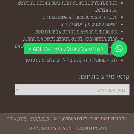
בדיקת דם לגילוי הריון: פענוח תוצאות מעבדה, ערכי בטא,
הורמון hCG.
על בדיקת האולטרסאונד הראשונה בהריון.
רשימת סימנים מקדימים ללידה.
מהן ההנחיות הרפואיות במקרה של ירידת מים?
טבלת בדיקות הריון לביצוע במהלך כל שבועות ההריון.
שיפור פוריות באמצעות חשיבה חיובית ושליטה על התודעה.
שבועות הריון
לנקות פחות? זה דווקא טוב לילדים שלכן ומונע סרטן
קראי מידע בתחום:
קראי
מידע
בתחום:
כל הזכויות שמורות ל- ללדת באהבה, 2024:
פורטל הריון ולידה
שוחר
מדע, אדם וסביבה. | מנהלת האתר: מיכל הררי