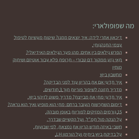
מה שפופולארי:
דיכאון אחרי לידה: איך יוצאים ממנו? שיטות מעשיות לטיפול
עצמי התנהגותי.
הפרש גילאים בין אחים: מהו פער הגילאים האידיאלי?
תאי גזע ממקור דם טבורי – תרופת פלא עבור אוטיזם ושיתוק
מוחין
מחשבון ביוץ
איך תדעי אם את בהריון עוד לפני הבדיקה?
מדריך תזונה לשיפור פוריות תוך 3 חודשים.
איך תדעי מתי את מבייצת? מדריך פשוט לזיהוי ביוץ.
דימום השתרשות העובר ברחם: מתי הוא מופיע ואיך הוא נראה?
15 גורמים המזיקים לפוריות באופן מובהק.
על הנקה מול תמ"ל, ועל הקשיים שבדרך.
חשבי באיזה חודש הריון את נמצאת, לפי שבועות.
על בדיקת ביוץ ביתית ועל הורמון LH.