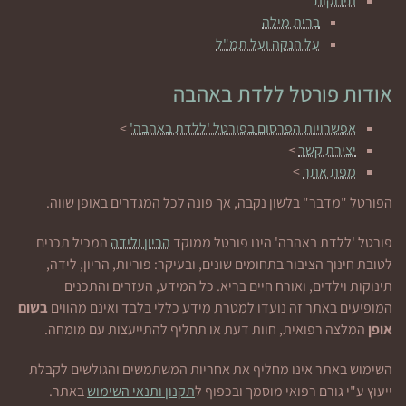
תינוקות
ברית מילה
על הנקה ועל תמ"ל
אודות פורטל ללדת באהבה
אפשרויות הפרסום בפורטל 'ללדת באהבה'
>
יצירת קשר
>
מפת אתר
>
הפורטל "מדבר" בלשון נקבה, אך פונה לכל המגדרים באופן שווה.
פורטל 'ללדת באהבה' הינו פורטל ממוקד
הריון ולידה
המכיל תכנים
לטובת חינוך הציבור בתחומים שונים, ובעיקר: פוריות, הריון, לידה,
תינוקות וילדים, ואורח חיים בריא. כל המידע, העזרים והתכנים
המופיעים באתר זה נועדו למטרת מידע כללי בלבד ואינם מהווים
בשום
אופן
המלצה רפואית, חוות דעת או תחליף להתייעצות עם מומחה.
השימוש באתר אינו מחליף את אחריות המשתמשים והגולשים לקבלת
ייעוץ ע"י גורם רפואי מוסמך ובכפוף ל
תקנון ותנאי השימוש
באתר.