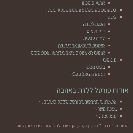
שבועות הריון
דם טבורי כטיפול באוטיזם ובשיתוק מוחין
לידה
הכנה ללידה
ירידת מים
לידה טבעית
סימנים לדיכאון אחרי לידה
שיטות מעשיות ליציאה מדיכאון אחרי לידה
תינוקות
ברית מילה
על הנקה ועל תמ"ל
אודות פורטל ללדת באהבה
אפשרויות הפרסום בפורטל 'ללדת באהבה'
>
יצירת קשר
>
מפת אתר
>
הפורטל "מדבר" בלשון נקבה, אך פונה לכל המגדרים באופן שווה.