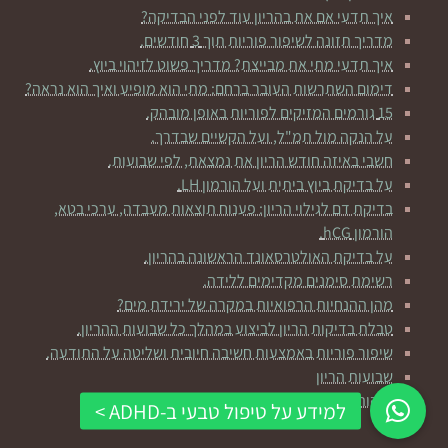
איך תדעי אם את בהריון עוד לפני הבדיקה?
מדריך תזונה לשיפור פוריות תוך 3 חודשים.
איך תדעי מתי את מבייצת? מדריך פשוט לזיהוי ביוץ.
דימום השתרשות העובר ברחם: מתי הוא מופיע ואיך הוא נראה?
15 גורמים המזיקים לפוריות באופן מובהק.
על הנקה מול תמ"ל, ועל הקשיים שבדרך.
חשבי באיזה חודש הריון את נמצאת, לפי שבועות.
על בדיקת ביוץ ביתית ועל הורמון LH.
בדיקת דם לגילוי הריון: פענוח תוצאות מעבדה, ערכי בטא,
הורמון hCG.
על בדיקת האולטרסאונד הראשונה בהריון.
רשימת סימנים מקדימים ללידה.
מהן ההנחיות הרפואיות במקרה של ירידת מים?
טבלת בדיקות הריון לביצוע במהלך כל שבועות ההריון.
שיפור פוריות באמצעות חשיבה חיובית ושליטה על התודעה.
שבועות הריון
לנקות פחות? זה דווקא טוב לילדים שלכן ומונע סרטן