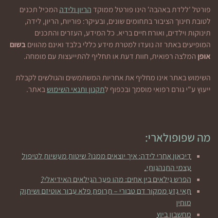
פורטל 'ללדת באהבה' הינו פורטל ממוקד
הריון ולידה
המכיל תכנים
לטובת חינוך הציבור בתחומים שונים, ובעיקר: פוריות, הריון, לידה,
תינוקות וילדים, ואורח חיים בריא. כל המידע, העזרים והתכנים
המופיעים באתר זה נועדו למטרת מידע כללי בלבד ואינם מהווים
בשום
אופן
המלצה רפואית, חוות דעת או תחליף להתייעצות עם מומחה.
השימוש באתר אינו מחליף את אחריות המשתמשים והגולשים לקבלת
ייעוץ ע"י גורם רפואי מוסמך ובכפוף ל
תקנון ותנאי השימוש
באתר.
מה שפופולארי:
דיכאון אחרי לידה: איך יוצאים ממנו? שיטות מעשיות לטיפול
עצמי התנהגותי.
הפרש גילאים בין אחים: מהו פער הגילאים האידיאלי?
תאי גזע ממקור דם טבורי – תרופת פלא עבור אוטיזם ושיתוק
מוחין
מחשבון ביוץ