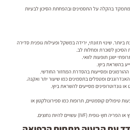
 להיוועץ עם רופא לפני כל טיפול. הטיפול ב-PCOS מתמקד בהקלה על התסמינים ובהפחתת הסיכון לבעיות
יותר. שינוי תזונתי, ירידה במשקל ופעילות גופנית סדירה
 הסיכון לסוכרת ומחלות לב.
פתי ישנן תופעות לוואי.
יע בהשראת ביוץ.
הורמונים ומסייעות בהסדרת המחזור החודשי.
האנדרוגנים ומטפלים בתסמינים כמו שיעור יתר ואקנה.
או גונדוטרופינים מסייעים להשראת ביוץ.
ות טיפולים קוסמטיים, תרופות כמו ספירונולקטון או
ופית (IVF) עשויים להיות נחוצים.
דד עם הבעיה מתחום הרפואה