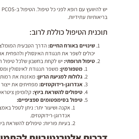
יש
בריאותיות עתידיות.
תוכנית הטיפול כוללת לרוב:
שינויים באורח החיים:
הדרך הטבעית המומלצת ב
יכולים לשפר את תנגודת האינסולין ולהפחית את
טיפול תרופתי:
יש לקחת בחשבון שלכל טיפול תרו
מטפורמין:
משפר תנגודת לאינסולין ומסי
גלולות למניעת הריון:
מאזנות את רמות ה
אנדרוגן-רידוקטזים:
מפחיתים את ייצור 
טיפולים להשראת ביוץ:
קלומיפן ציטראט 
טיפול בסימפטומים ספציפיים:
אקנה ושיעור יתר: ניתן לטפל באמצע
אנדרוגן-רידוקטזים.
בעיות פוריות: טיפולים להשראת ביוץ או הפריה חוץ-ג
דרכים אלטרנטיביות להתמו