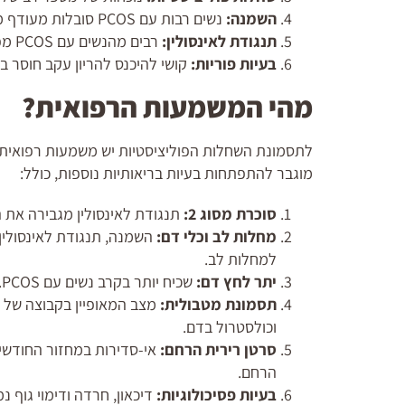
השמנה:
נשים רבות עם PCOS סובלות מעודף משקל או מהשמנת יתר.
תנגודת לאינסולין:
רבים מהנשים עם PCOS מפתחות תנגודת לאינסולין וסיכון מוגבר לסוכרת מסוג 2.
בעיות פוריות:
קושי להיכנס להריון עקב חוסר ביו
מהי המשמעות הרפואית?
מוגבר להתפתחות בעיות בריאותיות נוספות, כולל:
סוכרת מסוג 2:
תנגודת לאינסולין מגבירה את ה
מחלות לב וכלי דם:
למחלות לב.
יתר לחץ דם:
שכיח יותר בקרב נשים עם PCOS.
תסמונת מטבולית:
מצב המאופיין בקבוצה של גו
וכולסטרול בדם.
סרטן רירית הרחם:
אי-סדירות במחזור החודשי 
הרחם.
בעיות פסיכולוגיות:
דיכאון, חרדה ודימוי גוף נמוך