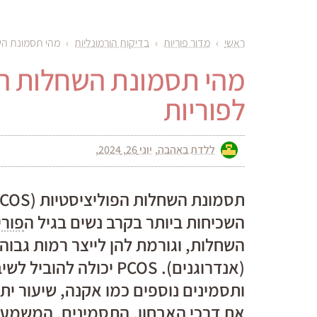
ראשי
›
מדור פוריות
›
בדיקות הורמונליות
›
מהי תסמונת הש
מהי תסמונת השחלות הפ
לפוריות
ללדת באהבה
יוני 26, 2024
השכיחות ביותר בקרב נשים בגיל ה
פורי
השחלות, וגורמת להן לייצר רמות גבוהו
(אנדרוגנים). PCOS יכולה
ותסמינים נוספים כמו אקנה, שיעור י
את דרכי האבחון, התסמינים, המשמעו