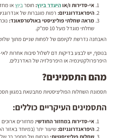
אי-סדירות ו/או
היעדר ביוץ
:
חוסר
ביוץ
או מחזורי ו
היפראנדרוגניזם:
רמות מוגברות של אנדרוגנים 
מראה שחלתי פוליציסטי באולטרסאונד:
שחלתי מוגדל מעל 10 סמ"ק.
האבחנה נדרשת לקיומם של לפחות שניים מתוך שלושת
בנוסף, יש לבצע בדיקות דם לשלול סיבות אחרות לאי
היפרפרולקטינמיה או היפרפלזיה של האדרנלים.
מהם התסמינים?
תסמונת השחלות הפוליציסטיות מתבטאת במגוון תסמי
התסמינים העיקריים כוללים:
אי-סדירות במחזור החודשי:
מחזורים ארוכים א
היפראנדרוגניזם:
שיעור יתר (במיוחד באזור הפ
שחלות פוליציסטיות:
נוכחות של מספר רב של 