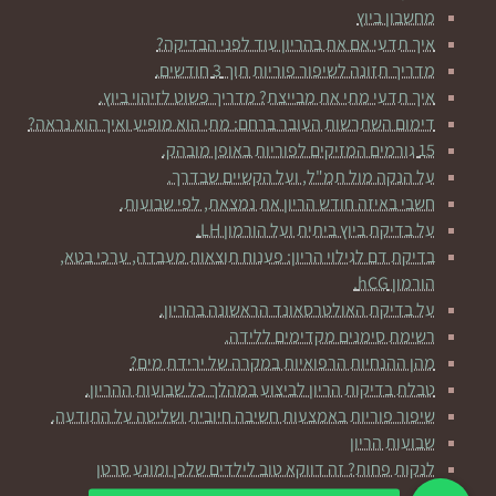
מחשבון ביוץ
איך תדעי אם את בהריון עוד לפני הבדיקה?
מדריך תזונה לשיפור פוריות תוך 3 חודשים.
איך תדעי מתי את מבייצת? מדריך פשוט לזיהוי ביוץ.
דימום השתרשות העובר ברחם: מתי הוא מופיע ואיך הוא נראה?
15 גורמים המזיקים לפוריות באופן מובהק.
על הנקה מול תמ"ל, ועל הקשיים שבדרך.
חשבי באיזה חודש הריון את נמצאת, לפי שבועות.
על בדיקת ביוץ ביתית ועל הורמון LH.
בדיקת דם לגילוי הריון: פענוח תוצאות מעבדה, ערכי בטא,
הורמון hCG.
על בדיקת האולטרסאונד הראשונה בהריון.
רשימת סימנים מקדימים ללידה.
מהן ההנחיות הרפואיות במקרה של ירידת מים?
טבלת בדיקות הריון לביצוע במהלך כל שבועות ההריון.
שיפור פוריות באמצעות חשיבה חיובית ושליטה על התודעה.
שבועות הריון
לנקות פחות? זה דווקא טוב לילדים שלכן ומונע סרטן