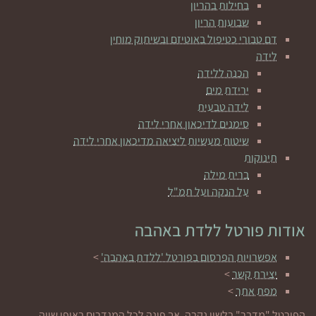
בחילות בהריון
שבועות הריון
דם טבורי כטיפול באוטיזם ובשיתוק מוחין
לידה
הכנה ללידה
ירידת מים
לידה טבעית
סימנים לדיכאון אחרי לידה
שיטות מעשיות ליציאה מדיכאון אחרי לידה
תינוקות
ברית מילה
על הנקה ועל תמ"ל
אודות פורטל ללדת באהבה
אפשרויות הפרסום בפורטל 'ללדת באהבה'
>
יצירת קשר
>
מפת אתר
>
הפורטל "מדבר" בלשון נקבה, אך פונה לכל המגדרים באופן שווה.