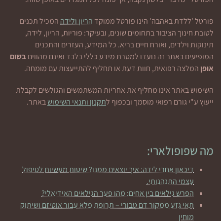
פורטל 'ללדת באהבה' הינו פורטל ממוקד
הריון ולידה
המכיל תכנים
לטובת חינוך הציבור בתחומים שונים, ובעיקר: פוריות, הריון, לידה,
תינוקות וילדים, ואורח חיים בריא. כל המידע, העזרים והתכנים
המופיעים באתר זה נועדו למטרת מידע כללי בלבד ואינם מהווים
בשום
אופן
המלצה רפואית, חוות דעת או תחליף להתייעצות עם מומחה.
השימוש באתר אינו מחליף את אחריות המשתמשים והגולשים לקבלת
ייעוץ ע"י גורם רפואי מוסמך ובכפוף ל
תקנון ותנאי השימוש
באתר.
מה שפופולארי:
דיכאון אחרי לידה: איך יוצאים ממנו? שיטות מעשיות לטיפול
עצמי התנהגותי.
הפרש גילאים בין אחים: מהו פער הגילאים האידיאלי?
תאי גזע ממקור דם טבורי – תרופת פלא עבור אוטיזם ושיתוק
מוחין