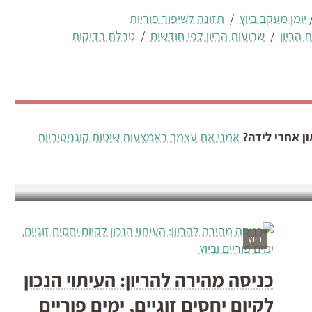
יומן מעקב ביוץ
/
תזונה לשיפור פוריות
 הריון
/
שבועות הריון לפי חודשים
/
טבלת בדיקות
ם, סיכונים והתמודדות
ן אחרי לידה?
אמני את עצמך באמצעות שיטות קוגניטיביות
לידה מוקדמת, או לידת פג, היא מצב שבו תינוק נולד לפני השבוע ה-37 להריון. היא מהווה אחד מהאתגרים
ביוץ
כניסה מהירה להריון: העיתוי הנכון
לקיום יחסים זוגיים, ימים פוריים