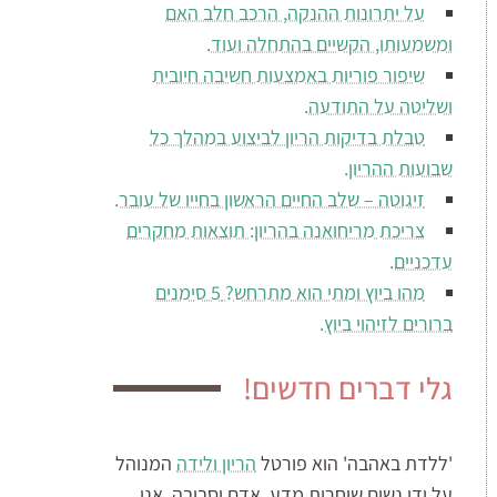
על יתרונות ההנקה, הרכב חלב האם
ומשמעותו, הקשיים בהתחלה ועוד.
שיפור פוריות באמצעות חשיבה חיובית
ושליטה על התודעה.
טבלת בדיקות הריון לביצוע במהלך כל
שבועות ההריון.
זיגוטה – שלב החיים הראשון בחייו של עובר.
צריכת מריחואנה בהריון: תוצאות מחקרים
עדכניים.
מהו ביוץ ומתי הוא מתרחש? 5 סימנים
ברורים לזיהוי ביוץ.
גלי דברים חדשים!
'ללדת באהבה' הוא פורטל
הריון ולידה
המנוהל
על ידי נשים שוחרות מדע, אדם וסביבה. אנו