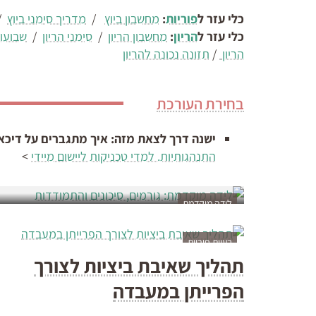
כלי עזר ל
פוריות
:
מחשבון ביוץ
/
מדריך סימני ביוץ
/
כלי עזר ל
הריון
:
מחשבון הריון
/
סימני הריון
/
שבועות
הריון
/
תזונה נכונה להריון
בחירת העורכת
לידה מוקדמת: גורמי
ישנה דרך לצאת מזה: איך מתגברים על דיכאו
התנהגותיות. למדי טכניקות ליישום מיידי
>
המשמעותיים ביותר
לידה מוקדמת
בעיות פוריות
תהליך שאיבת ביציות לצורך
הפרייתן במעבדה