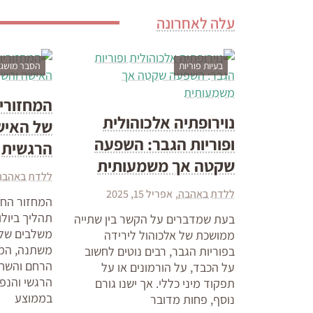
עלה לאחרונה
בעיות פוריות
הסבר מושגים
המחזוריו
נוירופתיה אלכוהולית
של האיש
ופוריות הגבר: השפעה
הרגשית
שקטה אך משמעותית
ללדת באהבה
ללדת באהבה
אפריל 15, 2025
המחזור החו
תהליך ביולו
בעת שמדברים על הקשר בין שתייה
משלבים של 
ממושכת של אלכוהול לירידה
משתנה, המ
בפוריות הגבר, רבים נוטים לחשוב
הרחם והשחל
על הכבד, על הורמונים או על
הרגשי והנפ
תפקוד מיני כללי. אך ישנו גורם
בממוצע
נוסף, פחות מדובר