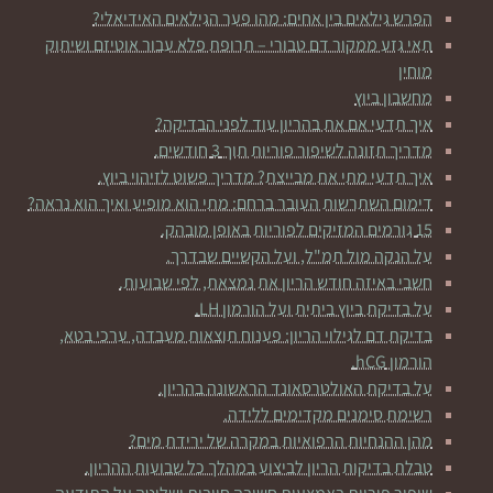
הפרש גילאים בין אחים: מהו פער הגילאים האידיאלי?
תאי גזע ממקור דם טבורי – תרופת פלא עבור אוטיזם ושיתוק
מוחין
מחשבון ביוץ
איך תדעי אם את בהריון עוד לפני הבדיקה?
מדריך תזונה לשיפור פוריות תוך 3 חודשים.
איך תדעי מתי את מבייצת? מדריך פשוט לזיהוי ביוץ.
דימום השתרשות העובר ברחם: מתי הוא מופיע ואיך הוא נראה?
15 גורמים המזיקים לפוריות באופן מובהק.
על הנקה מול תמ"ל, ועל הקשיים שבדרך.
חשבי באיזה חודש הריון את נמצאת, לפי שבועות.
על בדיקת ביוץ ביתית ועל הורמון LH.
בדיקת דם לגילוי הריון: פענוח תוצאות מעבדה, ערכי בטא,
הורמון hCG.
על בדיקת האולטרסאונד הראשונה בהריון.
רשימת סימנים מקדימים ללידה.
מהן ההנחיות הרפואיות במקרה של ירידת מים?
טבלת בדיקות הריון לביצוע במהלך כל שבועות ההריון.