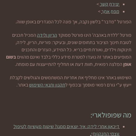
יצירת קשר
>
מפת אתר
>
הפורטל "מדבר" בלשון נקבה, אך פונה לכל המגדרים באופן שווה.
פורטל 'ללדת באהבה' הינו פורטל ממוקד
הריון ולידה
המכיל תכנים
לטובת חינוך הציבור בתחומים שונים, ובעיקר: פוריות, הריון, לידה,
תינוקות וילדים, ואורח חיים בריא. כל המידע, העזרים והתכנים
המופיעים באתר זה נועדו למטרת מידע כללי בלבד ואינם מהווים
בשום
אופן
המלצה רפואית, חוות דעת או תחליף להתייעצות עם מומחה.
השימוש באתר אינו מחליף את אחריות המשתמשים והגולשים לקבלת
ייעוץ ע"י גורם רפואי מוסמך ובכפוף ל
תקנון ותנאי השימוש
באתר.
מה שפופולארי:
דיכאון אחרי לידה: איך יוצאים ממנו? שיטות מעשיות לטיפול
עצמי התנהגותי.