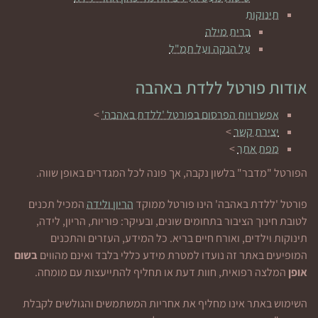
תינוקות
ברית מילה
על הנקה ועל תמ"ל
אודות פורטל ללדת באהבה
אפשרויות הפרסום בפורטל 'ללדת באהבה'
>
יצירת קשר
>
מפת אתר
>
הפורטל "מדבר" בלשון נקבה, אך פונה לכל המגדרים באופן שווה.
פורטל 'ללדת באהבה' הינו פורטל ממוקד
הריון ולידה
המכיל תכנים
לטובת חינוך הציבור בתחומים שונים, ובעיקר: פוריות, הריון, לידה,
תינוקות וילדים, ואורח חיים בריא. כל המידע, העזרים והתכנים
המופיעים באתר זה נועדו למטרת מידע כללי בלבד ואינם מהווים
בשום
אופן
המלצה רפואית, חוות דעת או תחליף להתייעצות עם מומחה.
השימוש באתר אינו מחליף את אחריות המשתמשים והגולשים לקבלת