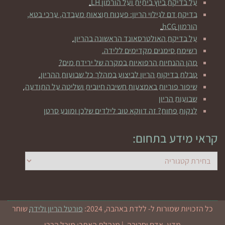
על בדיקת ביוץ ביתית ועל הורמון LH.
בדיקת דם לגילוי הריון: פענוח תוצאות מעבדה, ערכי בטא,
הורמון hCG.
על בדיקת האולטרסאונד הראשונה בהריון.
רשימת סימנים מקדימים ללידה.
מהן ההנחיות הרפואיות במקרה של ירידת מים?
טבלת בדיקות הריון לביצוע במהלך כל שבועות ההריון.
שיפור פוריות באמצעות חשיבה חיובית ושליטה על התודעה.
שבועות הריון
לנקות פחות? זה דווקא טוב לילדים שלכן ומונע סרטן
קראי מידע בתחום:
קראי
מידע
בתחום:
כל הזכויות שמורות ל- ללדת באהבה, 2024:
פורטל הריון ולידה
שוחר
מדע, אדם וסביבה. | מנהלת האתר: מיכל הררי