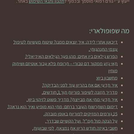
ייעוץ ע"י גורם רפואי מוסמך ובכפוף ל
תקנון ותנאי השימוש
באתר.
מה שפופולארי:
דיכאון אחרי לידה: איך יוצאים ממנו? שיטות מעשיות לטיפול
עצמי התנהגותי.
הפרש גילאים בין אחים: מהו פער הגילאים האידיאלי?
תאי גזע ממקור דם טבורי – תרופת פלא עבור אוטיזם ושיתוק
מוחין
מחשבון ביוץ
איך תדעי אם את בהריון עוד לפני הבדיקה?
מדריך תזונה לשיפור פוריות תוך 3 חודשים.
איך תדעי מתי את מבייצת? מדריך פשוט לזיהוי ביוץ.
דימום השתרשות העובר ברחם: מתי הוא מופיע ואיך הוא נראה?
15 גורמים המזיקים לפוריות באופן מובהק.
על הנקה מול תמ"ל, ועל הקשיים שבדרך.
חשבי באיזה חודש הריון את נמצאת, לפי שבועות.