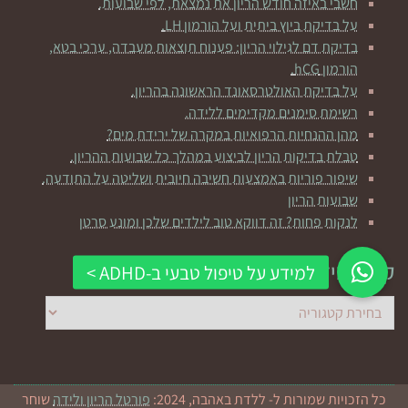
חשבי באיזה חודש הריון את נמצאת, לפי שבועות.
על בדיקת ביוץ ביתית ועל הורמון LH.
בדיקת דם לגילוי הריון: פענוח תוצאות מעבדה, ערכי בטא,
הורמון hCG.
על בדיקת האולטרסאונד הראשונה בהריון.
רשימת סימנים מקדימים ללידה.
מהן ההנחיות הרפואיות במקרה של ירידת מים?
טבלת בדיקות הריון לביצוע במהלך כל שבועות ההריון.
שיפור פוריות באמצעות חשיבה חיובית ושליטה על התודעה.
שבועות הריון
לנקות פחות? זה דווקא טוב לילדים שלכן ומונע סרטן
קראי מידע בתחום:
קראי
מידע
בתחום:
כל הזכויות שמורות ל- ללדת באהבה, 2024:
פורטל הריון ולידה
שוחר