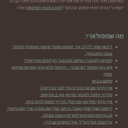
השימוש באתר אינו מחליף את אחריות המשתמשים והגולשים לקבלת
ייעוץ ע"י גורם רפואי מוסמך ובכפוף ל
תקנון ותנאי השימוש
באתר.
מה שפופולארי:
דיכאון אחרי לידה: איך יוצאים ממנו? שיטות מעשיות לטיפול
עצמי התנהגותי.
הפרש גילאים בין אחים: מהו פער הגילאים האידיאלי?
תאי גזע ממקור דם טבורי – תרופת פלא עבור אוטיזם ושיתוק
מוחין
מחשבון ביוץ
איך תדעי אם את בהריון עוד לפני הבדיקה?
מדריך תזונה לשיפור פוריות תוך 3 חודשים.
איך תדעי מתי את מבייצת? מדריך פשוט לזיהוי ביוץ.
דימום השתרשות העובר ברחם: מתי הוא מופיע ואיך הוא נראה?
15 גורמים המזיקים לפוריות באופן מובהק.
על הנקה מול תמ"ל, ועל הקשיים שבדרך.