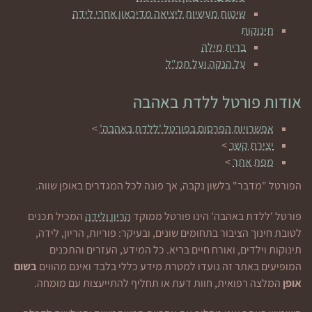
שיטות מעשיות ליציאה מדיכאון אחרי לידה
תינוקות
ברית מילה
על הנקה ועל תמ"ל
אודות פורטל ללדת באהבה
אפשרויות הפרסום בפורטל 'ללדת באהבה'
>
יצירת קשר
>
מפת אתר
>
הפורטל "מדבר" בלשון נקבה, אך פונה לכל המגדרים באופן שווה.
פורטל 'ללדת באהבה' הינו פורטל ממוקד
הריון ולידה
המכיל תכנים
לטובת חינוך הציבור בתחומים שונים, ובעיקר: פוריות, הריון, לידה,
תינוקות וילדים, ואורח חיים בריא. כל המידע, העזרים והתכנים
המופיעים באתר זה נועדו למטרת מידע כללי בלבד ואינם מהווים
בשום
אופן
המלצה רפואית, חוות דעת או תחליף להתייעצות עם מומחה.