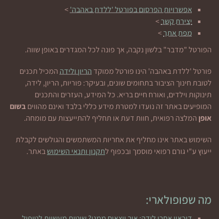
אפשרויות הפרסום בפורטל 'ללדת באהבה'
>
יצירת קשר
>
מפת אתר
>
הפורטל "מדבר" בלשון נקבה, אך פונה לכל המגדרים באופן שווה.
פורטל 'ללדת באהבה' הינו פורטל ממוקד
הריון ולידה
המכיל תכנים
לטובת חינוך הציבור בתחומים שונים, ובעיקר: פוריות, הריון, לידה,
תינוקות וילדים, ואורח חיים בריא. כל המידע, העזרים והתכנים
המופיעים באתר זה נועדו למטרת מידע כללי בלבד ואינם מהווים
בשום
אופן
המלצה רפואית, חוות דעת או תחליף להתייעצות עם מומחה.
השימוש באתר אינו מחליף את אחריות המשתמשים והגולשים לקבלת
ייעוץ ע"י גורם רפואי מוסמך ובכפוף ל
תקנון ותנאי השימוש
באתר.
מה שפופולארי:
דיכאון אחרי לידה: איך יוצאים ממנו? שיטות מעשיות לטיפול