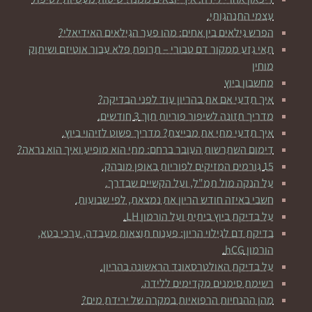
עצמי התנהגותי.
הפרש גילאים בין אחים: מהו פער הגילאים האידיאלי?
תאי גזע ממקור דם טבורי – תרופת פלא עבור אוטיזם ושיתוק
מוחין
מחשבון ביוץ
איך תדעי אם את בהריון עוד לפני הבדיקה?
מדריך תזונה לשיפור פוריות תוך 3 חודשים.
איך תדעי מתי את מבייצת? מדריך פשוט לזיהוי ביוץ.
דימום השתרשות העובר ברחם: מתי הוא מופיע ואיך הוא נראה?
15 גורמים המזיקים לפוריות באופן מובהק.
על הנקה מול תמ"ל, ועל הקשיים שבדרך.
חשבי באיזה חודש הריון את נמצאת, לפי שבועות.
על בדיקת ביוץ ביתית ועל הורמון LH.
בדיקת דם לגילוי הריון: פענוח תוצאות מעבדה, ערכי בטא,
הורמון hCG.
על בדיקת האולטרסאונד הראשונה בהריון.
רשימת סימנים מקדימים ללידה.
מהן ההנחיות הרפואיות במקרה של ירידת מים?