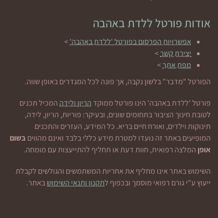
אודות פורטל ללדת באהבה
אפשרויות הפרסום בפורטל 'ללדת באהבה'
>
יצירת קשר
>
מפת אתר
>
הפורטל "מדבר" בלשון נקבה, אך פונה לכל המגדרים באופן שווה.
פורטל 'ללדת באהבה' הינו פורטל ממוקד
הריון ולידה
המכיל תכנים
לטובת חינוך הציבור בתחומים שונים, ובעיקר: פוריות, הריון, לידה,
תינוקות וילדים, ואורח חיים בריא. כל המידע, העזרים והתכנים
המופיעים באתר זה נועדו למטרת מידע כללי בלבד ואינם מהווים
בשום
אופן
המלצה רפואית, חוות דעת או תחליף להתייעצות עם מומחה.
השימוש באתר אינו מחליף את אחריות המשתמשים והגולשים לקבלת
ייעוץ ע"י גורם רפואי מוסמך ובכפוף ל
תקנון ותנאי השימוש
באתר.