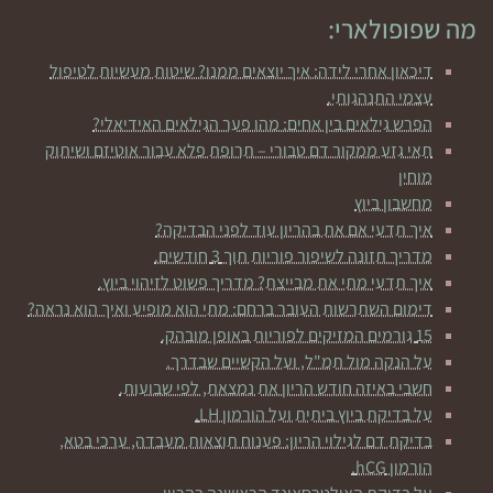
מה שפופולארי:
דיכאון אחרי לידה: איך יוצאים ממנו? שיטות מעשיות לטיפול
עצמי התנהגותי.
הפרש גילאים בין אחים: מהו פער הגילאים האידיאלי?
תאי גזע ממקור דם טבורי – תרופת פלא עבור אוטיזם ושיתוק
מוחין
מחשבון ביוץ
איך תדעי אם את בהריון עוד לפני הבדיקה?
מדריך תזונה לשיפור פוריות תוך 3 חודשים.
איך תדעי מתי את מבייצת? מדריך פשוט לזיהוי ביוץ.
דימום השתרשות העובר ברחם: מתי הוא מופיע ואיך הוא נראה?
15 גורמים המזיקים לפוריות באופן מובהק.
על הנקה מול תמ"ל, ועל הקשיים שבדרך.
חשבי באיזה חודש הריון את נמצאת, לפי שבועות.
על בדיקת ביוץ ביתית ועל הורמון LH.
בדיקת דם לגילוי הריון: פענוח תוצאות מעבדה, ערכי בטא,
הורמון hCG.