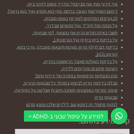
איך תדעי מתי את מבייצת? מדריך פשוט לזיהוי ביוץ.
דימום השתרשות העובר ברחם: מתי הוא מופיע ואיך הוא נראה?
15 גורמים המזיקים לפוריות באופן מובהק.
על הנקה מול תמ"ל, ועל הקשיים שבדרך.
חשבי באיזה חודש הריון את נמצאת, לפי שבועות.
על בדיקת ביוץ ביתית ועל הורמון LH.
בדיקת דם לגילוי הריון: פענוח תוצאות מעבדה, ערכי בטא,
הורמון hCG.
על בדיקת האולטרסאונד הראשונה בהריון.
רשימת סימנים מקדימים ללידה.
מהן ההנחיות הרפואיות במקרה של ירידת מים?
טבלת בדיקות הריון לביצוע במהלך כל שבועות ההריון.
שיפור פוריות באמצעות חשיבה חיובית ושליטה על התודעה.
שבועות הריון
לנקות פחות? זה דווקא טוב לילדים שלכן ומונע סרטן
קראי מידע בתחום:
קראי