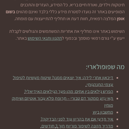
תינוקות וילדים, ואורח חיים בריא. כל המידע, העזרים והתכנים
המופיעים באתר זה נועדו למטרת מידע כללי בלבד ואינם מהווים
בשום
אופן
המלצה רפואית, חוות דעת או תחליף להתייעצות עם מומחה.
השימוש באתר אינו מחליף את אחריות המשתמשים והגולשים לקבלת
ייעוץ ע"י גורם רפואי מוסמך ובכפוף ל
תקנון ותנאי השימוש
באתר.
מה שפופולארי:
דיכאון אחרי לידה: איך יוצאים ממנו? שיטות מעשיות לטיפול
עצמי התנהגותי.
הפרש גילאים בין אחים: מהו פער הגילאים האידיאלי?
תאי גזע ממקור דם טבורי – תרופת פלא עבור אוטיזם ושיתוק
מוחין
מחשבון ביוץ
איך תדעי אם את בהריון עוד לפני הבדיקה?
מדריך תזונה לשיפור פוריות תוך 3 חודשים.