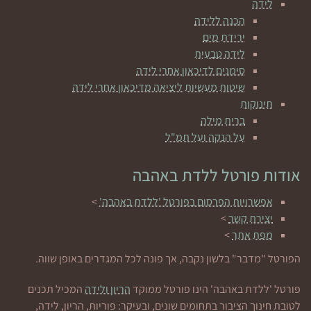
לידה
הכנה ללידה
ירידת מים
לידה טבעית
סימנים לדיכאון אחרי לידה
שיטות מעשיות ליציאה מדיכאון אחרי לידה
תינוקות
ברית מילה
על הנקה ועל תמ"ל
אודות פורטל ללדת באהבה
אפשרויות הפרסום בפורטל 'ללדת באהבה'
>
יצירת קשר
>
מפת אתר
>
הפורטל "מדבר" בלשון נקבה, אך פונה לכל המגדרים באופן שווה.
פורטל 'ללדת באהבה' הינו פורטל ממוקד
הריון ולידה
המכיל תכנים
לטובת חינוך הציבור בתחומים שונים, ובעיקר: פוריות, הריון, לידה,