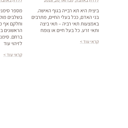
ללדת באהבה
פברואר 20, 2018
ללדת באהבה
ביצית היא תא רבייה בגוף האישה.
מספר סימנים
בני האדם, ככל בעלי החיים, מתרבים
בשלבים מוקד
באמצעות תאי רביה – תאי ביצה
וחלקם אף מה
ותאי זרע. כל בעל חיים או צומח
הראשונים ביו
ברחם. סימני 
קראי עוד >
לזיהוי עוד
קראי עוד >