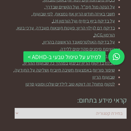
על הנקה מול תמ"ל, ועל הקשיים שבדרך.
חשבי באיזה חודש הריון את נמצאת, לפי שבועות.
על בדיקת ביוץ ביתית ועל הורמון LH.
בדיקת דם לגילוי הריון: פענוח תוצאות מעבדה, ערכי בטא,
הורמון hCG.
על בדיקת האולטרסאונד הראשונה בהריון.
רשימת סימנים מקדימים ללידה.
מהן ההנחיות הרפואיות במקרה של ירידת מים?
טבלת בדיקות הריון לביצוע במהלך כל שבועות ההריון.
שיפור פוריות באמצעות חשיבה חיובית ושליטה על התודעה.
שבועות הריון
לנקות פחות? זה דווקא טוב לילדים שלכן ומונע סרטן
קראי מידע בתחום:
קראי
מידע
בתחום: