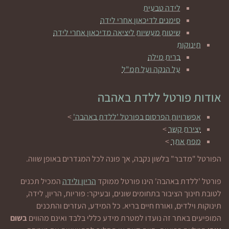
לידה טבעית
סימנים לדיכאון אחרי לידה
שיטות מעשיות ליציאה מדיכאון אחרי לידה
תינוקות
ברית מילה
על הנקה ועל תמ"ל
אודות פורטל ללדת באהבה
אפשרויות הפרסום בפורטל 'ללדת באהבה'
>
יצירת קשר
>
מפת אתר
>
הפורטל "מדבר" בלשון נקבה, אך פונה לכל המגדרים באופן שווה.
פורטל 'ללדת באהבה' הינו פורטל ממוקד
הריון ולידה
המכיל תכנים
לטובת חינוך הציבור בתחומים שונים, ובעיקר: פוריות, הריון, לידה,
תינוקות וילדים, ואורח חיים בריא. כל המידע, העזרים והתכנים
המופיעים באתר זה נועדו למטרת מידע כללי בלבד ואינם מהווים
בשום