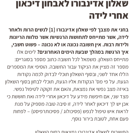
שאלון אדינבורו לאבחון דיכאון
אחרי לידה
בחני את מצבך לפי שאלון אדינבורו [1] לנשים הרות ולאחר
לידה, אשר מתייחס לתחושות הרגשיות אשר מלוות הריונות
ולידות רבות. אין תשובה נכונה או לא נכונה – פשוט חשבי,
איך הרגשת במהלך שבעת הימים האחרונים?
לימים אלו
מתייחס השאלון. משמאל לכל תשובה כתוב מספר בסוגריים:
מספר זה מציין את הניקוד עבור התשובה. הוסיפי את המספרים
הללו אחד לשני, ובסוף השאלון תוכלי לבדוק לכמה נקודות
הגעת. על פי מס' הנקודות אליו הגעת, תוכלי לבחון בסוף השאלון
באיזה מצב נפשי את נמצאת, והאם את זקוקה לטיפול נפשי.
מצד שני, אם חיפשת מידע על דיכאון אחרי לידה ואת חוששת כי
אכן יש לך דיכאון לאחר לידה, זו סיבה טובה מספיק על מנת
לראות איש טיפול לנפש (פסיכולוג / פסיכותרפיסט) – לפחות
פעם אחת, לטובת בירור נוסף.
התשובות לשאלון אדינבורו נמצאות בסוף השאלון.