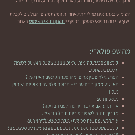
אופן
המלצה רפואית, חוות דעת או תחליף להתייעצות עם מומחה.
השימוש באתר אינו מחליף את אחריות המשתמשים והגולשים לקבלת
ייעוץ ע"י גורם רפואי מוסמך ובכפוף ל
תקנון ותנאי השימוש
באתר.
מה שפופולארי:
דיכאון אחרי לידה: איך יוצאים ממנו? שיטות מעשיות לטיפול
עצמי התנהגותי.
הפרש גילאים בין אחים: מהו פער הגילאים האידיאלי?
תאי גזע ממקור דם טבורי – תרופת פלא עבור אוטיזם ושיתוק
מוחין
מחשבון ביוץ
איך תדעי אם את בהריון עוד לפני הבדיקה?
מדריך תזונה לשיפור פוריות תוך 3 חודשים.
איך תדעי מתי את מבייצת? מדריך פשוט לזיהוי ביוץ.
דימום השתרשות העובר ברחם: מתי הוא מופיע ואיך הוא נראה?
15 גורמים המזיקים לפוריות באופן מובהק.