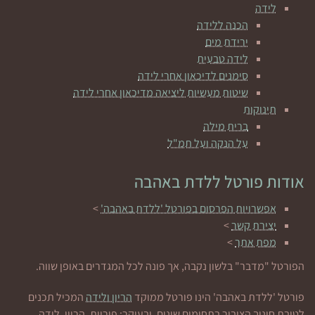
לידה
הכנה ללידה
ירידת מים
לידה טבעית
סימנים לדיכאון אחרי לידה
שיטות מעשיות ליציאה מדיכאון אחרי לידה
תינוקות
ברית מילה
על הנקה ועל תמ"ל
אודות פורטל ללדת באהבה
אפשרויות הפרסום בפורטל 'ללדת באהבה'
>
יצירת קשר
>
מפת אתר
>
הפורטל "מדבר" בלשון נקבה, אך פונה לכל המגדרים באופן שווה.
פורטל 'ללדת באהבה' הינו פורטל ממוקד
הריון ולידה
המכיל תכנים
לטובת חינוך הציבור בתחומים שונים, ובעיקר: פוריות, הריון, לידה,