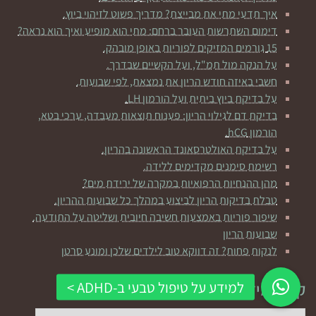
איך תדעי מתי את מבייצת? מדריך פשוט לזיהוי ביוץ.
דימום השתרשות העובר ברחם: מתי הוא מופיע ואיך הוא נראה?
15 גורמים המזיקים לפוריות באופן מובהק.
על הנקה מול תמ"ל, ועל הקשיים שבדרך.
חשבי באיזה חודש הריון את נמצאת, לפי שבועות.
על בדיקת ביוץ ביתית ועל הורמון LH.
בדיקת דם לגילוי הריון: פענוח תוצאות מעבדה, ערכי בטא,
הורמון hCG.
על בדיקת האולטרסאונד הראשונה בהריון.
רשימת סימנים מקדימים ללידה.
מהן ההנחיות הרפואיות במקרה של ירידת מים?
טבלת בדיקות הריון לביצוע במהלך כל שבועות ההריון.
שיפור פוריות באמצעות חשיבה חיובית ושליטה על התודעה.
שבועות הריון
לנקות פחות? זה דווקא טוב לילדים שלכן ומונע סרטן
קראי מידע בתחום:
קראי