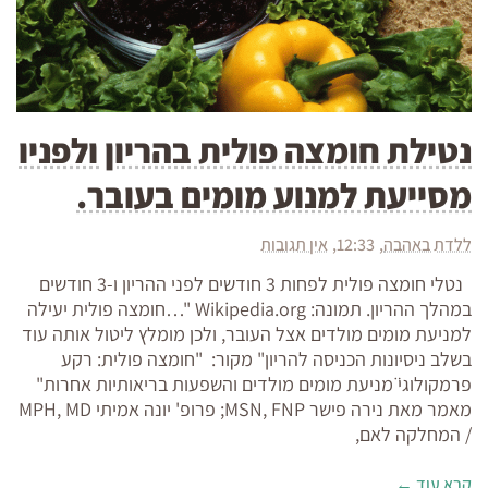
נטילת חומצה פולית בהריון ולפניו
מסייעת למנוע מומים בעובר.
ללדת באהבה
12:33
אין תגובות
נטלי חומצה פולית לפחות 3 חודשים לפני ההריון ו-3 חודשים
במהלך ההריון. תמונה: Wikipedia.org "…חומצה פולית יעילה
למניעת מומים מולדים אצל העובר, ולכן מומלץ ליטול אותה עוד
בשלב ניסיונות הכניסה להריון" מקור: "חומצה פולית: רקע
פרמקולוגי̈ מניעת מומים מולדים והשפעות בריאותיות אחרות"
מאמר מאת נירה פישר MSN, FNP; פרופ' יונה אמיתי MPH, MD
/ המחלקה לאם,
קרא עוד ←