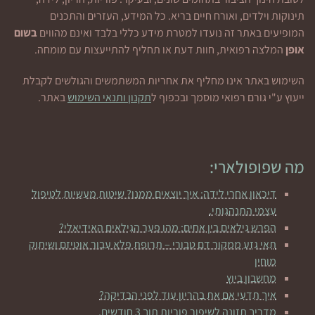
תינוקות וילדים, ואורח חיים בריא. כל המידע, העזרים והתכנים
המופיעים באתר זה נועדו למטרת מידע כללי בלבד ואינם מהווים
בשום
אופן
המלצה רפואית, חוות דעת או תחליף להתייעצות עם מומחה.
השימוש באתר אינו מחליף את אחריות המשתמשים והגולשים לקבלת
ייעוץ ע"י גורם רפואי מוסמך ובכפוף ל
תקנון ותנאי השימוש
באתר.
מה שפופולארי:
דיכאון אחרי לידה: איך יוצאים ממנו? שיטות מעשיות לטיפול
עצמי התנהגותי.
הפרש גילאים בין אחים: מהו פער הגילאים האידיאלי?
תאי גזע ממקור דם טבורי – תרופת פלא עבור אוטיזם ושיתוק
מוחין
מחשבון ביוץ
איך תדעי אם את בהריון עוד לפני הבדיקה?
מדריך תזונה לשיפור פוריות תוך 3 חודשים.