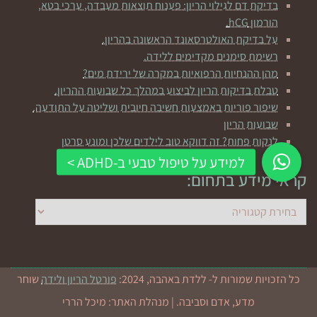
בדיקת דם לגילוי הריון: פענוח תוצאות מעבדה, ערכי בטא,
הורמון hCG.
על בדיקת האולטרסאונד הראשונה בהריון.
רשימת סימנים מקדימים ללידה.
מהן ההנחיות הרפואיות במקרה של ירידת מים?
טבלת בדיקות הריון לביצוע במהלך כל שבועות ההריון.
שיפור פוריות באמצעות חשיבה חיובית ושליטה על התודעה.
שבועות הריון
לנקות פחות? זה דווקא טוב לילדים שלכן ומונע סרטן
קראי מידע בתחום:
קראי
מידע
בתחום:
כל הזכויות שמורות ל- ללדת באהבה, 2024:
פורטל הריון ולידה
שוחר
מדע, אדם וסביבה. | מנהלת האתר: מיכל הררי