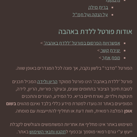
ברית מילה
על הנקה ועל תמ"ל
אודות פורטל ללדת באהבה
אפשרויות הפרסום בפורטל 'ללדת באהבה'
>
יצירת קשר
>
מפת אתר
>
הפורטל "מדבר" בלשון נקבה, אך פונה לכל המגדרים באופן שווה.
פורטל 'ללדת באהבה' הינו פורטל ממוקד
הריון ולידה
המכיל תכנים
לטובת חינוך הציבור בתחומים שונים, ובעיקר: פוריות, הריון, לידה,
תינוקות וילדים, ואורח חיים בריא. כל המידע, העזרים והתכנים
המופיעים באתר זה נועדו למטרת מידע כללי בלבד ואינם מהווים
בשום
אופן
המלצה רפואית, חוות דעת או תחליף להתייעצות עם מומחה.
השימוש באתר אינו מחליף את אחריות המשתמשים והגולשים לקבלת
ייעוץ ע"י גורם רפואי מוסמך ובכפוף ל
תקנון ותנאי השימוש
באתר.