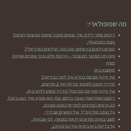
מה שפופולארי:
דיכאון אחרי לידה: איך יוצאים ממנו? שיטות מעשיות לטיפול
עצמי התנהגותי.
הפרש גילאים בין אחים: מהו פער הגילאים האידיאלי?
תאי גזע ממקור דם טבורי – תרופת פלא עבור אוטיזם ושיתוק
מוחין
מחשבון ביוץ
איך תדעי אם את בהריון עוד לפני הבדיקה?
מדריך תזונה לשיפור פוריות תוך 3 חודשים.
איך תדעי מתי את מבייצת? מדריך פשוט לזיהוי ביוץ.
דימום השתרשות העובר ברחם: מתי הוא מופיע ואיך הוא נראה?
15 גורמים המזיקים לפוריות באופן מובהק.
על הנקה מול תמ"ל, ועל הקשיים שבדרך.
חשבי באיזה חודש הריון את נמצאת, לפי שבועות.
על בדיקת ביוץ ביתית ועל הורמון LH.