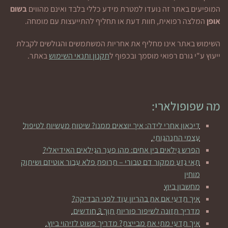
המופיעים באתר זה נועדו למטרת מידע כללי בלבד ואינם מהווים
בשום
אופן
המלצה רפואית, חוות דעת או תחליף להתייעצות עם מומחה.
השימוש באתר אינו מחליף את אחריות המשתמשים והגולשים לקבלת
ייעוץ ע"י גורם רפואי מוסמך ובכפוף ל
תקנון ותנאי השימוש
באתר.
מה שפופולארי:
דיכאון אחרי לידה: איך יוצאים ממנו? שיטות מעשיות לטיפול
עצמי התנהגותי.
הפרש גילאים בין אחים: מהו פער הגילאים האידיאלי?
תאי גזע ממקור דם טבורי – תרופת פלא עבור אוטיזם ושיתוק
מוחין
מחשבון ביוץ
איך תדעי אם את בהריון עוד לפני הבדיקה?
מדריך תזונה לשיפור פוריות תוך 3 חודשים.
איך תדעי מתי את מבייצת? מדריך פשוט לזיהוי ביוץ.