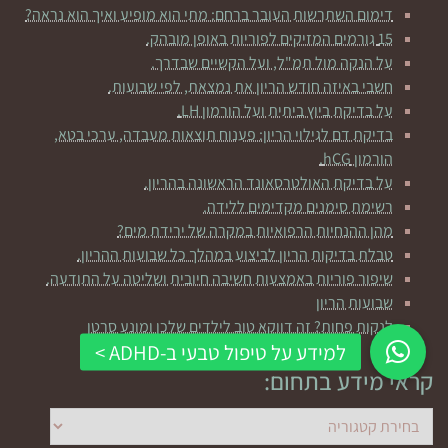
דימום השתרשות העובר ברחם: מתי הוא מופיע ואיך הוא נראה?
15 גורמים המזיקים לפוריות באופן מובהק.
על הנקה מול תמ"ל, ועל הקשיים שבדרך.
חשבי באיזה חודש הריון את נמצאת, לפי שבועות.
על בדיקת ביוץ ביתית ועל הורמון LH.
בדיקת דם לגילוי הריון: פענוח תוצאות מעבדה, ערכי בטא,
הורמון hCG.
על בדיקת האולטרסאונד הראשונה בהריון.
רשימת סימנים מקדימים ללידה.
מהן ההנחיות הרפואיות במקרה של ירידת מים?
טבלת בדיקות הריון לביצוע במהלך כל שבועות ההריון.
שיפור פוריות באמצעות חשיבה חיובית ושליטה על התודעה.
שבועות הריון
לנקות פחות? זה דווקא טוב לילדים שלכן ומונע סרטן
קראי מידע בתחום:
קראי
מידע