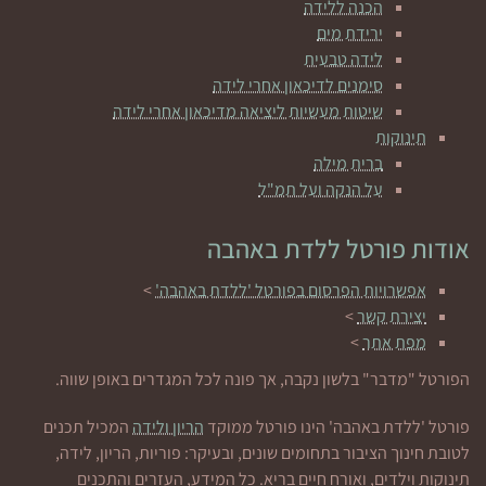
הכנה ללידה
ירידת מים
לידה טבעית
סימנים לדיכאון אחרי לידה
שיטות מעשיות ליציאה מדיכאון אחרי לידה
תינוקות
ברית מילה
על הנקה ועל תמ"ל
אודות פורטל ללדת באהבה
אפשרויות הפרסום בפורטל 'ללדת באהבה'
>
יצירת קשר
>
מפת אתר
>
הפורטל "מדבר" בלשון נקבה, אך פונה לכל המגדרים באופן שווה.
פורטל 'ללדת באהבה' הינו פורטל ממוקד
הריון ולידה
המכיל תכנים
לטובת חינוך הציבור בתחומים שונים, ובעיקר: פוריות, הריון, לידה,
תינוקות וילדים, ואורח חיים בריא. כל המידע, העזרים והתכנים