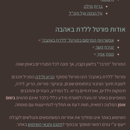
ברית מילה
על הנקה ועל תמ"ל
אודות פורטל ללדת באהבה
אפשרויות הפרסום בפורטל 'ללדת באהבה'
>
יצירת קשר
>
מפת אתר
>
הפורטל "מדבר" בלשון נקבה, אך פונה לכל המגדרים באופן שווה.
פורטל 'ללדת באהבה' הינו פורטל ממוקד
הריון ולידה
המכיל תכנים
לטובת חינוך הציבור בתחומים שונים, ובעיקר: פוריות, הריון, לידה,
תינוקות וילדים, ואורח חיים בריא. כל המידע, העזרים והתכנים
המופיעים באתר זה נועדו למטרת מידע כללי בלבד ואינם מהווים
בשום
אופן
המלצה רפואית, חוות דעת או תחליף להתייעצות עם מומחה.
השימוש באתר אינו מחליף את אחריות המשתמשים והגולשים לקבלת
ייעוץ ע"י גורם רפואי מוסמך ובכפוף ל
תקנון ותנאי השימוש
באתר.