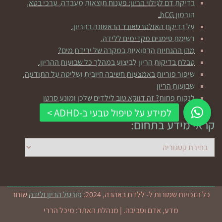
בדיקת דם לגילוי הריון: פענוח תוצאות מעבדה, ערכי בטא,
הורמון hCG.
על בדיקת האולטרסאונד הראשונה בהריון.
רשימת סימנים מקדימים ללידה.
מהן ההנחיות הרפואיות במקרה של ירידת מים?
טבלת בדיקות הריון לביצוע במהלך כל שבועות ההריון.
שיפור פוריות באמצעות חשיבה חיובית ושליטה על התודעה.
שבועות הריון
לנקות פחות? זה דווקא טוב לילדים שלכן ומונע סרטן
קראי מידע בתחום:
קראי
מידע
בתחום:
כל הזכויות שמורות ל- ללדת באהבה, 2024:
פורטל הריון ולידה
שוחר
מדע, אדם וסביבה. | מנהלת האתר: מיכל הררי