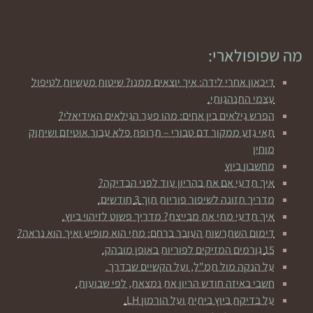
מה שפופולארי:
דיכאון אחרי לידה: איך יוצאים ממנו? שיטות מעשיות לטיפול
עצמי התנהגותי.
הפרש גילאים בין אחים: מהו פער הגילאים האידיאלי?
תאי גזע ממקור דם טבורי – תרופת פלא עבור אוטיזם ושיתוק
מוחין
מחשבון ביוץ
איך תדעי אם את בהריון עוד לפני הבדיקה?
מדריך תזונה לשיפור פוריות תוך 3 חודשים.
איך תדעי מתי את מבייצת? מדריך פשוט לזיהוי ביוץ.
דימום השתרשות העובר ברחם: מתי הוא מופיע ואיך הוא נראה?
15 גורמים המזיקים לפוריות באופן מובהק.
על הנקה מול תמ"ל, ועל הקשיים שבדרך.
חשבי באיזה חודש הריון את נמצאת, לפי שבועות.
על בדיקת ביוץ ביתית ועל הורמון LH.