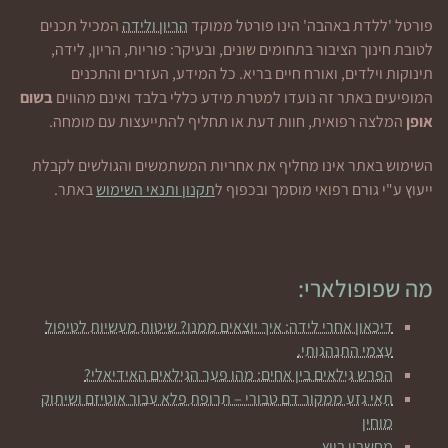
פורטל 'ללדת באהבה' הינו פורטל ממוקד
הריון ולידה
המכיל תכנים
לטובת חינוך הציבור בתחומים שונים, ובעיקר: פוריות, הריון, לידה,
תינוקות וילדים, ואורח חיים בריא. כל המידע, העזרים והתכנים
המופיעים באתר זה נועדו למטרת מידע כללי בלבד ואינם מהווים
בשום
אופן
המלצה רפואית, חוות דעת או תחליף להתייעצות עם מומחה.
השימוש באתר אינו מחליף את אחריות המשתמשים והגולשים לקבלת
ייעוץ ע"י גורם רפואי מוסמך ובכפוף ל
תקנון ותנאי השימוש
באתר.
מה שפופולארי:
דיכאון אחרי לידה: איך יוצאים ממנו? שיטות מעשיות לטיפול
עצמי התנהגותי.
הפרש גילאים בין אחים: מהו פער הגילאים האידיאלי?
תאי גזע ממקור דם טבורי – תרופת פלא עבור אוטיזם ושיתוק
מוחין
מחשבון ביוץ