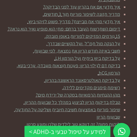
איך תדעי אם את בהריון עוד לפני הבדיקה?
מדריך תזונה לשיפור פוריות תוך 3 חודשים.
איך תדעי מתי את מבייצת? מדריך פשוט לזיהוי ביוץ.
דימום השתרשות העובר ברחם: מתי הוא מופיע ואיך הוא נראה?
15 גורמים המזיקים לפוריות באופן מובהק.
על הנקה מול תמ"ל, ועל הקשיים שבדרך.
חשבי באיזה חודש הריון את נמצאת, לפי שבועות.
על בדיקת ביוץ ביתית ועל הורמון LH.
בדיקת דם לגילוי הריון: פענוח תוצאות מעבדה, ערכי בטא,
הורמון hCG.
על בדיקת האולטרסאונד הראשונה בהריון.
רשימת סימנים מקדימים ללידה.
מהן ההנחיות הרפואיות במקרה של ירידת מים?
טבלת בדיקות הריון לביצוע במהלך כל שבועות ההריון.
שיפור פוריות באמצעות חשיבה חיובית ושליטה על התודעה.
שבועות הריון
לנקות פחות? זה דווקא טוב לילדים שלכן ומונע סרטן