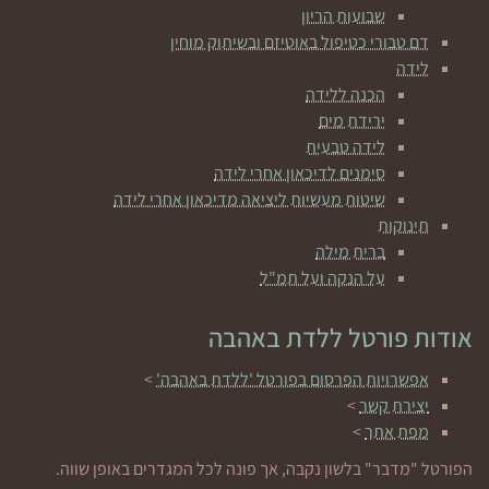
שבועות הריון
דם טבורי כטיפול באוטיזם ובשיתוק מוחין
לידה
הכנה ללידה
ירידת מים
לידה טבעית
סימנים לדיכאון אחרי לידה
שיטות מעשיות ליציאה מדיכאון אחרי לידה
תינוקות
ברית מילה
על הנקה ועל תמ"ל
אודות פורטל ללדת באהבה
אפשרויות הפרסום בפורטל 'ללדת באהבה'
>
יצירת קשר
>
מפת אתר
>
הפורטל "מדבר" בלשון נקבה, אך פונה לכל המגדרים באופן שווה.