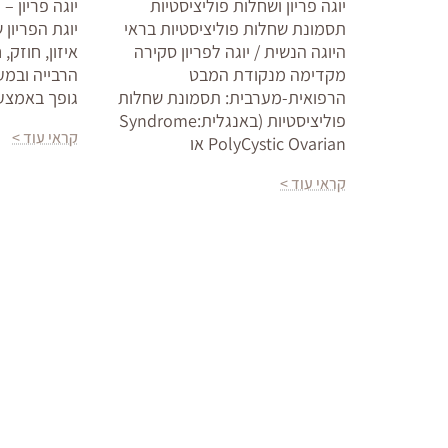
יוגה פריון ושחלות פוליציסטיות
יוגה פריון –
תסמונת שחלות פוליציסטיות בראי
יוגת הפריון
היוגה הנשית / יוגה לפריון סקירה
איזון, חוזק,
מקדימה מנקודת המבט
הרבייה ובמע
הרפואית-מערבית: תסמונת שחלות
גופך באמצעו
פוליציסטיות (באנגלית:Syndrome
קראי עוד >
PolyCystic Ovarian או
קראי עוד >