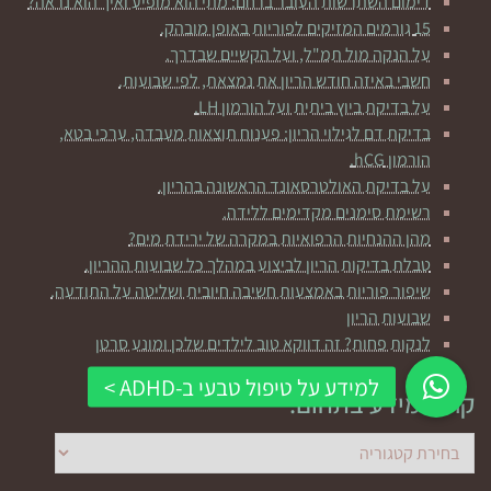
דימום השתרשות העובר ברחם: מתי הוא מופיע ואיך הוא נראה?
15 גורמים המזיקים לפוריות באופן מובהק.
על הנקה מול תמ"ל, ועל הקשיים שבדרך.
חשבי באיזה חודש הריון את נמצאת, לפי שבועות.
על בדיקת ביוץ ביתית ועל הורמון LH.
בדיקת דם לגילוי הריון: פענוח תוצאות מעבדה, ערכי בטא,
הורמון hCG.
על בדיקת האולטרסאונד הראשונה בהריון.
רשימת סימנים מקדימים ללידה.
מהן ההנחיות הרפואיות במקרה של ירידת מים?
טבלת בדיקות הריון לביצוע במהלך כל שבועות ההריון.
שיפור פוריות באמצעות חשיבה חיובית ושליטה על התודעה.
שבועות הריון
לנקות פחות? זה דווקא טוב לילדים שלכן ומונע סרטן
קראי מידע בתחום:
קראי
מידע