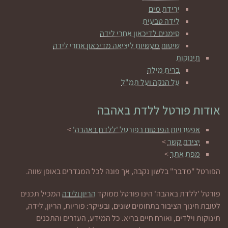
ירידת מים
לידה טבעית
סימנים לדיכאון אחרי לידה
שיטות מעשיות ליציאה מדיכאון אחרי לידה
תינוקות
ברית מילה
על הנקה ועל תמ"ל
אודות פורטל ללדת באהבה
אפשרויות הפרסום בפורטל 'ללדת באהבה'
>
יצירת קשר
>
מפת אתר
>
הפורטל "מדבר" בלשון נקבה, אך פונה לכל המגדרים באופן שווה.
פורטל 'ללדת באהבה' הינו פורטל ממוקד
הריון ולידה
המכיל תכנים
לטובת חינוך הציבור בתחומים שונים, ובעיקר: פוריות, הריון, לידה,
תינוקות וילדים, ואורח חיים בריא. כל המידע, העזרים והתכנים