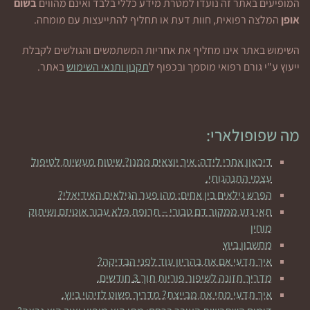
המופיעים באתר זה נועדו למטרת מידע כללי בלבד ואינם מהווים
בשום
אופן
המלצה רפואית, חוות דעת או תחליף להתייעצות עם מומחה.
השימוש באתר אינו מחליף את אחריות המשתמשים והגולשים לקבלת
ייעוץ ע"י גורם רפואי מוסמך ובכפוף ל
תקנון ותנאי השימוש
באתר.
מה שפופולארי:
דיכאון אחרי לידה: איך יוצאים ממנו? שיטות מעשיות לטיפול
עצמי התנהגותי.
הפרש גילאים בין אחים: מהו פער הגילאים האידיאלי?
תאי גזע ממקור דם טבורי – תרופת פלא עבור אוטיזם ושיתוק
מוחין
מחשבון ביוץ
איך תדעי אם את בהריון עוד לפני הבדיקה?
מדריך תזונה לשיפור פוריות תוך 3 חודשים.
איך תדעי מתי את מבייצת? מדריך פשוט לזיהוי ביוץ.