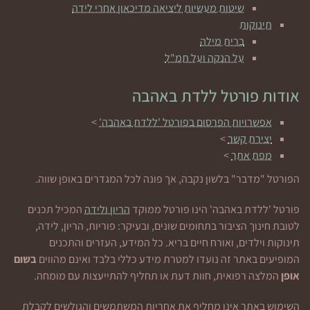
שיטות מעשיות ליציאה מדיכאון אחרי לידה
תינוקות
ברית מילה
על הנקה ועל תמ"ל
אודות פורטל ללדת באהבה
אפשרויות הפרסום בפורטל 'ללדת באהבה'
>
יצירת קשר
>
מפת אתר
>
הפורטל "מדבר" בלשון נקבה, אך פונה לכל המגדרים באופן שווה.
פורטל 'ללדת באהבה' הינו פורטל ממוקד
הריון ולידה
המכיל תכנים
לטובת חינוך הציבור בתחומים שונים, ובעיקר: פוריות, הריון, לידה,
תינוקות וילדים, ואורח חיים בריא. כל המידע, העזרים והתכנים
המופיעים באתר זה נועדו למטרת מידע כללי בלבד ואינם מהווים
בשום
אופן
המלצה רפואית, חוות דעת או תחליף להתייעצות עם מומחה.
השימוש באתר אינו מחליף את אחריות המשתמשים והגולשים לקבלת