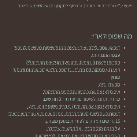
ייעוץ ע"י גורם רפואי מוסמך ובכפוף ל
תקנון ותנאי השימוש
באתר.
מה שפופולארי:
דיכאון אחרי לידה: איך יוצאים ממנו? שיטות מעשיות לטיפול
עצמי התנהגותי.
הפרש גילאים בין אחים: מהו פער הגילאים האידיאלי?
תאי גזע ממקור דם טבורי – תרופת פלא עבור אוטיזם ושיתוק
מוחין
מחשבון ביוץ
איך תדעי אם את בהריון עוד לפני הבדיקה?
מדריך תזונה לשיפור פוריות תוך 3 חודשים.
איך תדעי מתי את מבייצת? מדריך פשוט לזיהוי ביוץ.
דימום השתרשות העובר ברחם: מתי הוא מופיע ואיך הוא נראה?
15 גורמים המזיקים לפוריות באופן מובהק.
על הנקה מול תמ"ל, ועל הקשיים שבדרך.
חשבי באיזה חודש הריון את נמצאת, לפי שבועות.