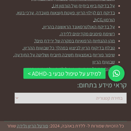
על בדיקת ביוץ ביתית ועל הורמון LH.
בדיקת דם לגילוי הריון: פענוח תוצאות מעבדה, ערכי בטא,
הורמון hCG.
על בדיקת האולטרסאונד הראשונה בהריון.
רשימת סימנים מקדימים ללידה.
מהן ההנחיות הרפואיות במקרה של ירידת מים?
טבלת בדיקות הריון לביצוע במהלך כל שבועות ההריון.
שיפור פוריות באמצעות חשיבה חיובית ושליטה על התודעה.
שבועות הריון
לנקות פחות? זה דווקא טוב לילדים שלכן ומונע סרטן
קראי מידע בתחום:
קראי
מידע
בתחום:
כל הזכויות שמורות ל- ללדת באהבה, 2024:
פורטל הריון ולידה
שוחר