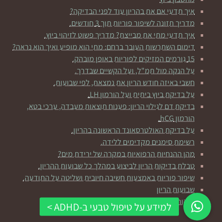
איך תדעי אם את בהריון עוד לפני הבדיקה?
מדריך תזונה לשיפור פוריות תוך 3 חודשים.
איך תדעי מתי את מבייצת? מדריך פשוט לזיהוי ביוץ.
דימום השתרשות העובר ברחם: מתי הוא מופיע ואיך הוא נראה?
15 גורמים המזיקים לפוריות באופן מובהק.
על הנקה מול תמ"ל, ועל הקשיים שבדרך.
חשבי באיזה חודש הריון את נמצאת, לפי שבועות.
על בדיקת ביוץ ביתית ועל הורמון LH.
בדיקת דם לגילוי הריון: פענוח תוצאות מעבדה, ערכי בטא,
הורמון hCG.
על בדיקת האולטרסאונד הראשונה בהריון.
רשימת סימנים מקדימים ללידה.
מהן ההנחיות הרפואיות במקרה של ירידת מים?
טבלת בדיקות הריון לביצוע במהלך כל שבועות ההריון.
שיפור פוריות באמצעות חשיבה חיובית ושליטה על התודעה.
שבועות הריון
לנקות פחות? זה דווקא טוב לילדים שלכן ומונע סרטן