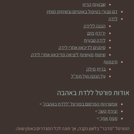
שבועות הריון
דם טבורי כטיפול באוטיזם ובשיתוק מוחין
לידה
הכנה ללידה
ירידת מים
לידה טבעית
סימנים לדיכאון אחרי לידה
שיטות מעשיות ליציאה מדיכאון אחרי לידה
תינוקות
ברית מילה
על הנקה ועל תמ"ל
אודות פורטל ללדת באהבה
אפשרויות הפרסום בפורטל 'ללדת באהבה'
>
יצירת קשר
>
מפת אתר
>
הפורטל "מדבר" בלשון נקבה, אך פונה לכל המגדרים באופן שווה.