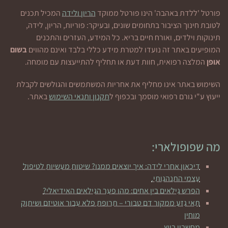
פורטל 'ללדת באהבה' הינו פורטל ממוקד
הריון ולידה
המכיל תכנים
לטובת חינוך הציבור בתחומים שונים, ובעיקר: פוריות, הריון, לידה,
תינוקות וילדים, ואורח חיים בריא. כל המידע, העזרים והתכנים
המופיעים באתר זה נועדו למטרת מידע כללי בלבד ואינם מהווים
בשום
אופן
המלצה רפואית, חוות דעת או תחליף להתייעצות עם מומחה.
השימוש באתר אינו מחליף את אחריות המשתמשים והגולשים לקבלת
ייעוץ ע"י גורם רפואי מוסמך ובכפוף ל
תקנון ותנאי השימוש
באתר.
מה שפופולארי:
דיכאון אחרי לידה: איך יוצאים ממנו? שיטות מעשיות לטיפול
עצמי התנהגותי.
הפרש גילאים בין אחים: מהו פער הגילאים האידיאלי?
תאי גזע ממקור דם טבורי – תרופת פלא עבור אוטיזם ושיתוק
מוחין
מחשבון ביוץ