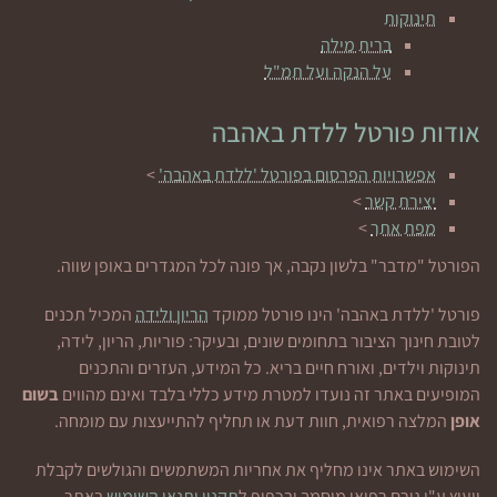
תינוקות
ברית מילה
על הנקה ועל תמ"ל
אודות פורטל ללדת באהבה
אפשרויות הפרסום בפורטל 'ללדת באהבה'
>
יצירת קשר
>
מפת אתר
>
הפורטל "מדבר" בלשון נקבה, אך פונה לכל המגדרים באופן שווה.
פורטל 'ללדת באהבה' הינו פורטל ממוקד
הריון ולידה
המכיל תכנים
לטובת חינוך הציבור בתחומים שונים, ובעיקר: פוריות, הריון, לידה,
תינוקות וילדים, ואורח חיים בריא. כל המידע, העזרים והתכנים
המופיעים באתר זה נועדו למטרת מידע כללי בלבד ואינם מהווים
בשום
אופן
המלצה רפואית, חוות דעת או תחליף להתייעצות עם מומחה.
השימוש באתר אינו מחליף את אחריות המשתמשים והגולשים לקבלת
ייעוץ ע"י גורם רפואי מוסמך ובכפוף ל
תקנון ותנאי השימוש
באתר.