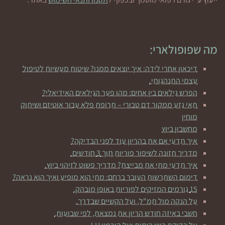
מה שפופולארי:
דיכאון אחרי לידה: איך יוצאים ממנו? שיטות מעשיות לטיפול
עצמי התנהגותי.
הפרש גילאים בין אחים: מהו פער הגילאים האידיאלי?
תאי גזע ממקור דם טבורי – תרופת פלא עבור אוטיזם ושיתוק
מוחין
מחשבון ביוץ
איך תדעי אם את בהריון עוד לפני הבדיקה?
מדריך תזונה לשיפור פוריות תוך 3 חודשים.
איך תדעי מתי את מבייצת? מדריך פשוט לזיהוי ביוץ.
דימום השתרשות העובר ברחם: מתי הוא מופיע ואיך הוא נראה?
15 גורמים המזיקים לפוריות באופן מובהק.
על הנקה מול תמ"ל, ועל הקשיים שבדרך.
חשבי באיזה חודש הריון את נמצאת, לפי שבועות.