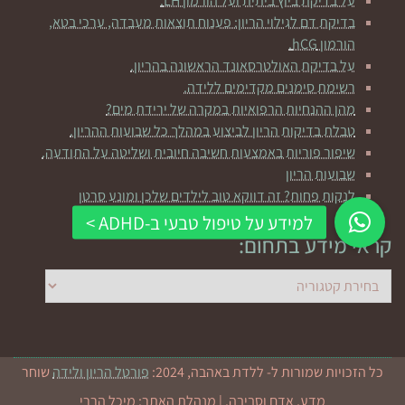
על בדיקת ביוץ ביתית ועל הורמון LH.
בדיקת דם לגילוי הריון: פענוח תוצאות מעבדה, ערכי בטא,
הורמון hCG.
על בדיקת האולטרסאונד הראשונה בהריון.
רשימת סימנים מקדימים ללידה.
מהן ההנחיות הרפואיות במקרה של ירידת מים?
טבלת בדיקות הריון לביצוע במהלך כל שבועות ההריון.
שיפור פוריות באמצעות חשיבה חיובית ושליטה על התודעה.
שבועות הריון
לנקות פחות? זה דווקא טוב לילדים שלכן ומונע סרטן
קראי מידע בתחום:
קראי
מידע
בתחום:
כל הזכויות שמורות ל- ללדת באהבה, 2024:
פורטל הריון ולידה
שוחר
מדע, אדם וסביבה. | מנהלת האתר: מיכל הררי