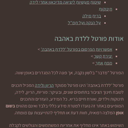
שיטות מעשיות ליציאה מדיכאון אחרי לידה
תינוקות
ברית מילה
על הנקה ועל תמ"ל
אודות פורטל ללדת באהבה
אפשרויות הפרסום בפורטל 'ללדת באהבה'
>
יצירת קשר
>
מפת אתר
>
הפורטל "מדבר" בלשון נקבה, אך פונה לכל המגדרים באופן שווה.
פורטל 'ללדת באהבה' הינו פורטל ממוקד
הריון ולידה
המכיל תכנים
לטובת חינוך הציבור בתחומים שונים, ובעיקר: פוריות, הריון, לידה,
תינוקות וילדים, ואורח חיים בריא. כל המידע, העזרים והתכנים
המופיעים באתר זה נועדו למטרת מידע כללי בלבד ואינם מהווים
בשום
אופן
המלצה רפואית, חוות דעת או תחליף להתייעצות עם מומחה.
השימוש באתר אינו מחליף את אחריות המשתמשים והגולשים לקבלת