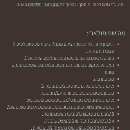
ייעוץ ע"י גורם רפואי מוסמך ובכפוף ל
תקנון ותנאי השימוש
באתר.
מה שפופולארי:
דיכאון אחרי לידה: איך יוצאים ממנו? שיטות מעשיות לטיפול
עצמי התנהגותי.
הפרש גילאים בין אחים: מהו פער הגילאים האידיאלי?
תאי גזע ממקור דם טבורי – תרופת פלא עבור אוטיזם ושיתוק
מוחין
מחשבון ביוץ
איך תדעי אם את בהריון עוד לפני הבדיקה?
מדריך תזונה לשיפור פוריות תוך 3 חודשים.
איך תדעי מתי את מבייצת? מדריך פשוט לזיהוי ביוץ.
דימום השתרשות העובר ברחם: מתי הוא מופיע ואיך הוא נראה?
15 גורמים המזיקים לפוריות באופן מובהק.
על הנקה מול תמ"ל, ועל הקשיים שבדרך.
חשבי באיזה חודש הריון את נמצאת, לפי שבועות.