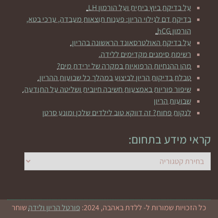
על בדיקת ביוץ ביתית ועל הורמון LH.
בדיקת דם לגילוי הריון: פענוח תוצאות מעבדה, ערכי בטא,
הורמון hCG.
על בדיקת האולטרסאונד הראשונה בהריון.
רשימת סימנים מקדימים ללידה.
מהן ההנחיות הרפואיות במקרה של ירידת מים?
טבלת בדיקות הריון לביצוע במהלך כל שבועות ההריון.
שיפור פוריות באמצעות חשיבה חיובית ושליטה על התודעה.
שבועות הריון
לנקות פחות? זה דווקא טוב לילדים שלכן ומונע סרטן
קראי מידע בתחום:
קראי
מידע
בתחום:
כל הזכויות שמורות ל- ללדת באהבה, 2024:
פורטל הריון ולידה
שוחר