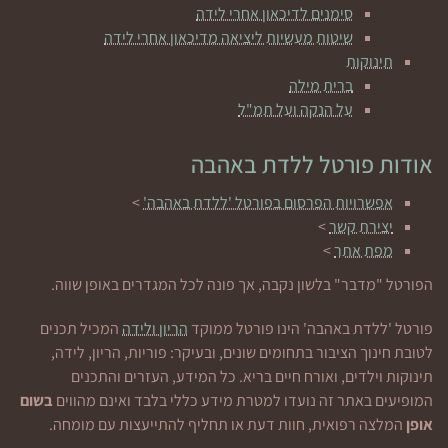
סימנים לדיכאון אחרי לידה
שיטות מעשיות ליציאה מדיכאון אחרי לידה
תינוקות
ברית מילה
על הנקה ועל תמ"ל
אודות פורטל ללדת באהבה
אפשרויות הפרסום בפורטל 'ללדת באהבה'
>
יצירת קשר
>
מפת אתר
>
הפורטל "מדבר" בלשון נקבה, אך פונה לכל המגדרים באופן שווה.
פורטל 'ללדת באהבה' הינו פורטל ממוקד
הריון ולידה
המכיל תכנים
לטובת חינוך הציבור בתחומים שונים, ובעיקר: פוריות, הריון, לידה,
תינוקות וילדים, ואורח חיים בריא. כל המידע, העזרים והתכנים
המופיעים באתר זה נועדו למטרת מידע כללי בלבד ואינם מהווים
בשום
אופן
המלצה רפואית, חוות דעת או תחליף להתייעצות עם מומחה.