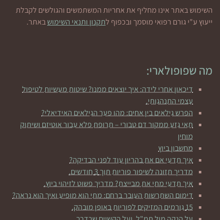
השימוש באתר אינו מחליף את אחריות המשתמשים והגולשים לקבלת
ייעוץ ע"י גורם רפואי מוסמך ובכפוף ל
תקנון ותנאי השימוש
באתר.
מה שפופולארי:
דיכאון אחרי לידה: איך יוצאים ממנו? שיטות מעשיות לטיפול
עצמי התנהגותי.
הפרש גילאים בין אחים: מהו פער הגילאים האידיאלי?
תאי גזע ממקור דם טבורי – תרופת פלא עבור אוטיזם ושיתוק
מוחין
מחשבון ביוץ
איך תדעי אם את בהריון עוד לפני הבדיקה?
מדריך תזונה לשיפור פוריות תוך 3 חודשים.
איך תדעי מתי את מבייצת? מדריך פשוט לזיהוי ביוץ.
דימום השתרשות העובר ברחם: מתי הוא מופיע ואיך הוא נראה?
15 גורמים המזיקים לפוריות באופן מובהק.
על הנקה מול תמ"ל, ועל הקשיים שבדרך.