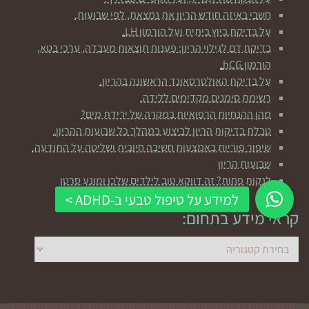
חשבי באיזה חודש הריון את נמצאת, לפי שבועות.
על בדיקת ביוץ ביתית ועל הורמון LH.
בדיקת דם לגילוי הריון: פענוח תוצאות מעבדה, ערכי בטא,
הורמון hCG.
על בדיקת האולטרסאונד הראשונה בהריון.
רשימת סימנים מקדימים ללידה.
מהן ההנחיות הרפואיות במקרה של ירידת מים?
טבלת בדיקות הריון לביצוע במהלך כל שבועות ההריון.
שיפור פוריות באמצעות חשיבה חיובית ושליטה על התודעה.
שבועות הריון
לנקות פחות? זה דווקא טוב לילדים שלכן ומונע סרטן
קראי מידע בתחום:
קראי
מידע
בתחום: