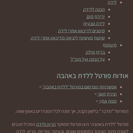
לידה
הכנה ללידה
ירידת מים
לידה טבעית
סימנים לדיכאון אחרי לידה
שיטות מעשיות ליציאה מדיכאון אחרי לידה
תינוקות
ברית מילה
על הנקה ועל תמ"ל
אודות פורטל ללדת באהבה
אפשרויות הפרסום בפורטל 'ללדת באהבה'
>
יצירת קשר
>
מפת אתר
>
הפורטל "מדבר" בלשון נקבה, אך פונה לכל המגדרים באופן שווה.
פורטל 'ללדת באהבה' הינו פורטל ממוקד
הריון ולידה
המכיל תכנים
לטובת חינוך הציבור בתחומים שונים, ובעיקר: פוריות, הריון, לידה,