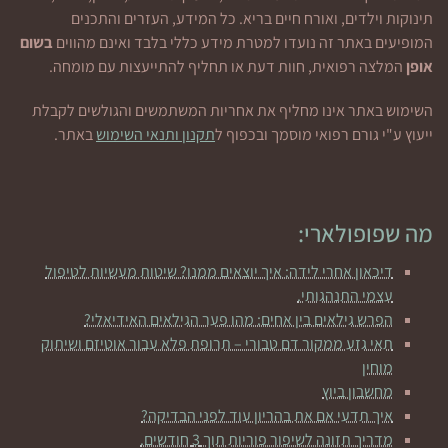
תינוקות וילדים, ואורח חיים בריא. כל המידע, העזרים והתכנים
המופיעים באתר זה נועדו למטרת מידע כללי בלבד ואינם מהווים
בשום
אופן
המלצה רפואית, חוות דעת או תחליף להתייעצות עם מומחה.
השימוש באתר אינו מחליף את אחריות המשתמשים והגולשים לקבלת
ייעוץ ע"י גורם רפואי מוסמך ובכפוף ל
תקנון ותנאי השימוש
באתר.
מה שפופולארי:
דיכאון אחרי לידה: איך יוצאים ממנו? שיטות מעשיות לטיפול
עצמי התנהגותי.
הפרש גילאים בין אחים: מהו פער הגילאים האידיאלי?
תאי גזע ממקור דם טבורי – תרופת פלא עבור אוטיזם ושיתוק
מוחין
מחשבון ביוץ
איך תדעי אם את בהריון עוד לפני הבדיקה?
מדריך תזונה לשיפור פוריות תוך 3 חודשים.