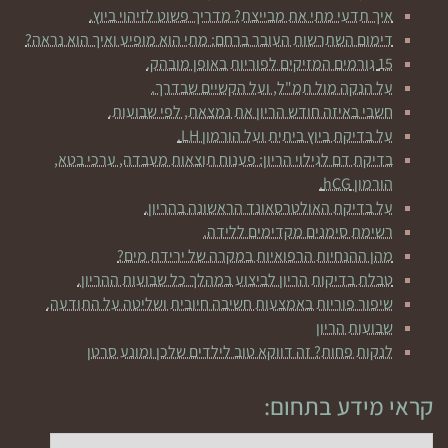
איך תדעי מתי את מבייצת? מדריך פשוט לזיהוי ביוץ.
דימום השתרשות העובר ברחם: מתי הוא מופיע ואיך הוא נראה?
15 גורמים המזיקים לפוריות באופן מובהק.
על הנקה מול תמ"ל, ועל הקשיים שבדרך.
חשבי באיזה חודש הריון את נמצאת, לפי שבועות.
על בדיקת ביוץ ביתית ועל הורמון LH.
בדיקת דם לגילוי הריון: פענוח תוצאות מעבדה, ערכי בטא,
הורמון hCG.
על בדיקת האולטרסאונד הראשונה בהריון.
רשימת סימנים מקדימים ללידה.
מהן ההנחיות הרפואיות במקרה של ירידת מים?
טבלת בדיקות הריון לביצוע במהלך כל שבועות ההריון.
שיפור פוריות באמצעות חשיבה חיובית ושליטה על התודעה.
שבועות הריון
לנקות פחות? זה דווקא טוב לילדים שלכן ומונע סרטן
קראי מידע בתחום:
קראי