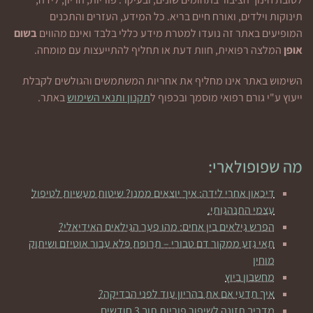
תינוקות וילדים, ואורח חיים בריא. כל המידע, העזרים והתכנים
המופיעים באתר זה נועדו למטרת מידע כללי בלבד ואינם מהווים
בשום
אופן
המלצה רפואית, חוות דעת או תחליף להתייעצות עם מומחה.
השימוש באתר אינו מחליף את אחריות המשתמשים והגולשים לקבלת
ייעוץ ע"י גורם רפואי מוסמך ובכפוף ל
תקנון ותנאי השימוש
באתר.
מה שפופולארי:
דיכאון אחרי לידה: איך יוצאים ממנו? שיטות מעשיות לטיפול
עצמי התנהגותי.
הפרש גילאים בין אחים: מהו פער הגילאים האידיאלי?
תאי גזע ממקור דם טבורי – תרופת פלא עבור אוטיזם ושיתוק
מוחין
מחשבון ביוץ
איך תדעי אם את בהריון עוד לפני הבדיקה?
מדריך תזונה לשיפור פוריות תוך 3 חודשים.