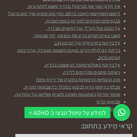
איך תדעי מתי את מבייצת? מדריך פשוט לזיהוי ביוץ.
דימום השתרשות העובר ברחם: מתי הוא מופיע ואיך הוא נראה?
15 גורמים המזיקים לפוריות באופן מובהק.
על הנקה מול תמ"ל, ועל הקשיים שבדרך.
חשבי באיזה חודש הריון את נמצאת, לפי שבועות.
על בדיקת ביוץ ביתית ועל הורמון LH.
בדיקת דם לגילוי הריון: פענוח תוצאות מעבדה, ערכי בטא,
הורמון hCG.
על בדיקת האולטרסאונד הראשונה בהריון.
רשימת סימנים מקדימים ללידה.
מהן ההנחיות הרפואיות במקרה של ירידת מים?
טבלת בדיקות הריון לביצוע במהלך כל שבועות ההריון.
שיפור פוריות באמצעות חשיבה חיובית ושליטה על התודעה.
שבועות הריון
לנקות פחות? זה דווקא טוב לילדים שלכן ומונע סרטן
קראי מידע בתחום: