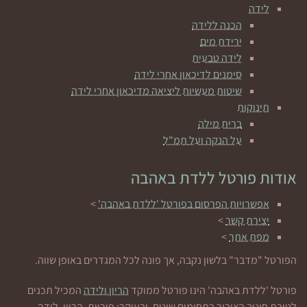
לידה
הכנה ללידה
ירידת מים
לידה טבעית
סימנים לדיכאון אחרי לידה
שיטות מעשיות ליציאה מדיכאון אחרי לידה
תינוקות
ברית מילה
על הנקה ועל תמ"ל
אודות פורטל ללדת באהבה
אפשרויות הפרסום בפורטל 'ללדת באהבה'
>
יצירת קשר
>
מפת אתר
>
הפורטל "מדבר" בלשון נקבה, אך פונה לכל המגדרים באופן שווה.
פורטל 'ללדת באהבה' הינו פורטל ממוקד
הריון ולידה
המכיל תכנים
לטובת חינוך הציבור בתחומים שונים, ובעיקר: פוריות, הריון, לידה,