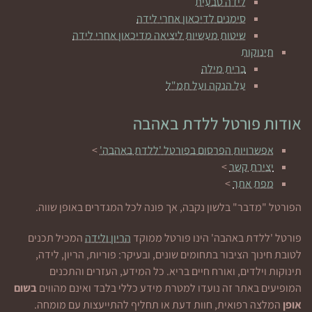
לידה טבעית
סימנים לדיכאון אחרי לידה
שיטות מעשיות ליציאה מדיכאון אחרי לידה
תינוקות
ברית מילה
על הנקה ועל תמ"ל
אודות פורטל ללדת באהבה
אפשרויות הפרסום בפורטל 'ללדת באהבה'
>
יצירת קשר
>
מפת אתר
>
הפורטל "מדבר" בלשון נקבה, אך פונה לכל המגדרים באופן שווה.
פורטל 'ללדת באהבה' הינו פורטל ממוקד
הריון ולידה
המכיל תכנים
לטובת חינוך הציבור בתחומים שונים, ובעיקר: פוריות, הריון, לידה,
תינוקות וילדים, ואורח חיים בריא. כל המידע, העזרים והתכנים
המופיעים באתר זה נועדו למטרת מידע כללי בלבד ואינם מהווים
בשום
אופן
המלצה רפואית, חוות דעת או תחליף להתייעצות עם מומחה.