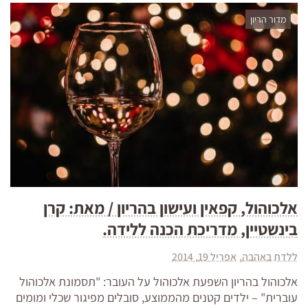
מדור הריון
אלכוהול, קפאין ועישון בהריון / מאת: קרן
בינשטיין, מדריכת הכנה ללידה.
ללדת באהבה
אפריל 19, 2014
אלכוהול בהריון השפעת אלכוהול על העובר: "תסמונת אלכוהול
עוברית" – ילדים קטנים מהממוצע, סובלים מפיגור שכלי ומומים