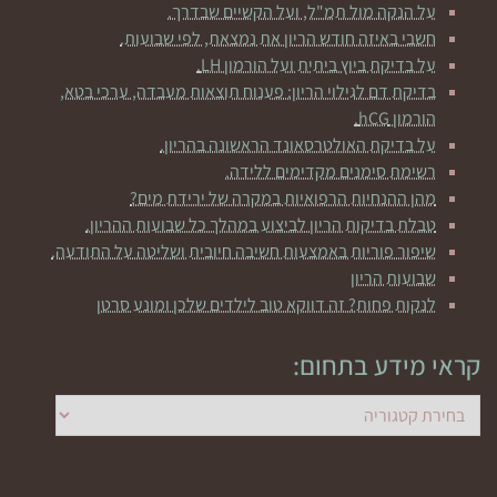
על הנקה מול תמ"ל, ועל הקשיים שבדרך.
חשבי באיזה חודש הריון את נמצאת, לפי שבועות.
על בדיקת ביוץ ביתית ועל הורמון LH.
בדיקת דם לגילוי הריון: פענוח תוצאות מעבדה, ערכי בטא,
הורמון hCG.
על בדיקת האולטרסאונד הראשונה בהריון.
רשימת סימנים מקדימים ללידה.
מהן ההנחיות הרפואיות במקרה של ירידת מים?
טבלת בדיקות הריון לביצוע במהלך כל שבועות ההריון.
שיפור פוריות באמצעות חשיבה חיובית ושליטה על התודעה.
שבועות הריון
לנקות פחות? זה דווקא טוב לילדים שלכן ומונע סרטן
קראי מידע בתחום:
קראי
מידע
בתחום: