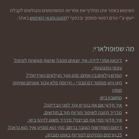
השימוש באתר אינו מחליף את אחריות המשתמשים והגולשים לקבלת
ייעוץ ע"י גורם רפואי מוסמך ובכפוף ל
תקנון ותנאי השימוש
באתר.
מה שפופולארי:
דיכאון אחרי לידה: איך יוצאים ממנו? שיטות מעשיות לטיפול
עצמי התנהגותי.
הפרש גילאים בין אחים: מהו פער הגילאים האידיאלי?
תאי גזע ממקור דם טבורי – תרופת פלא עבור אוטיזם ושיתוק
מוחין
מחשבון ביוץ
איך תדעי אם את בהריון עוד לפני הבדיקה?
מדריך תזונה לשיפור פוריות תוך 3 חודשים.
איך תדעי מתי את מבייצת? מדריך פשוט לזיהוי ביוץ.
דימום השתרשות העובר ברחם: מתי הוא מופיע ואיך הוא נראה?
15 גורמים המזיקים לפוריות באופן מובהק.