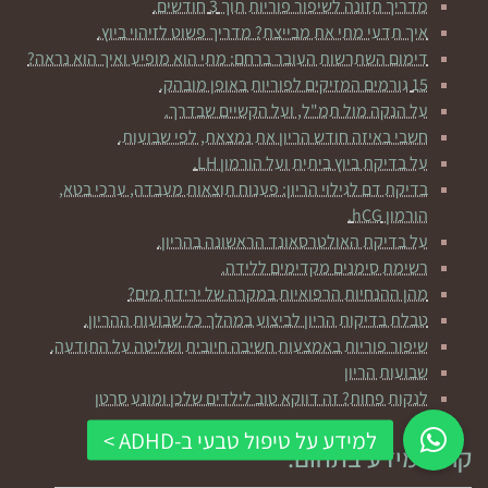
מדריך תזונה לשיפור פוריות תוך 3 חודשים.
איך תדעי מתי את מבייצת? מדריך פשוט לזיהוי ביוץ.
דימום השתרשות העובר ברחם: מתי הוא מופיע ואיך הוא נראה?
15 גורמים המזיקים לפוריות באופן מובהק.
על הנקה מול תמ"ל, ועל הקשיים שבדרך.
חשבי באיזה חודש הריון את נמצאת, לפי שבועות.
על בדיקת ביוץ ביתית ועל הורמון LH.
בדיקת דם לגילוי הריון: פענוח תוצאות מעבדה, ערכי בטא,
הורמון hCG.
על בדיקת האולטרסאונד הראשונה בהריון.
רשימת סימנים מקדימים ללידה.
מהן ההנחיות הרפואיות במקרה של ירידת מים?
טבלת בדיקות הריון לביצוע במהלך כל שבועות ההריון.
שיפור פוריות באמצעות חשיבה חיובית ושליטה על התודעה.
שבועות הריון
לנקות פחות? זה דווקא טוב לילדים שלכן ומונע סרטן
קראי מידע בתחום: