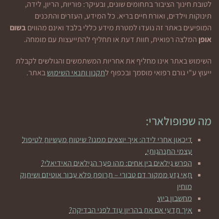
לטובת חינוך הציבור בתחומים שונים, ובעיקר: פוריות, הריון, לידה,
תינוקות וילדים, ואורח חיים בריא. כל המידע, העזרים והתכנים
המופיעים באתר זה נועדו למטרת מידע כללי בלבד ואינם מהווים
בשום
אופן
המלצה רפואית, חוות דעת או תחליף להתייעצות עם מומחה.
השימוש באתר אינו מחליף את אחריות המשתמשים והגולשים לקבלת
ייעוץ ע"י גורם רפואי מוסמך ובכפוף ל
תקנון ותנאי השימוש
באתר.
מה שפופולארי:
דיכאון אחרי לידה: איך יוצאים ממנו? שיטות מעשיות לטיפול
עצמי התנהגותי.
הפרש גילאים בין אחים: מהו פער הגילאים האידיאלי?
תאי גזע ממקור דם טבורי – תרופת פלא עבור אוטיזם ושיתוק
מוחין
מחשבון ביוץ
איך תדעי אם את בהריון עוד לפני הבדיקה?