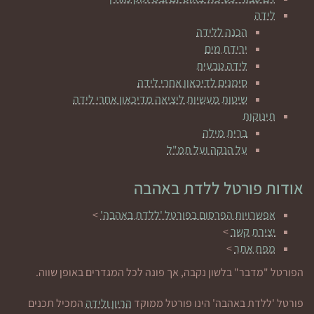
לידה
הכנה ללידה
ירידת מים
לידה טבעית
סימנים לדיכאון אחרי לידה
שיטות מעשיות ליציאה מדיכאון אחרי לידה
תינוקות
ברית מילה
על הנקה ועל תמ"ל
אודות פורטל ללדת באהבה
אפשרויות הפרסום בפורטל 'ללדת באהבה'
>
יצירת קשר
>
מפת אתר
>
הפורטל "מדבר" בלשון נקבה, אך פונה לכל המגדרים באופן שווה.
פורטל 'ללדת באהבה' הינו פורטל ממוקד
הריון ולידה
המכיל תכנים