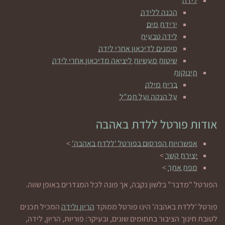
לידה
הכנה ללידה
ירידת מים
לידה טבעית
סימנים לדיכאון אחרי לידה
שיטות מעשיות ליציאה מדיכאון אחרי לידה
תינוקות
ברית מילה
על הנקה ועל תמ"ל
אודות פורטל ללדת באהבה
אפשרויות הפרסום בפורטל 'ללדת באהבה'
>
יצירת קשר
>
מפת אתר
>
הפורטל "מדבר" בלשון נקבה, אך פונה לכל המגדרים באופן שווה.
פורטל 'ללדת באהבה' הינו פורטל ממוקד
הריון ולידה
המכיל תכנים
לטובת חינוך הציבור בתחומים שונים, ובעיקר: פוריות, הריון, לידה,