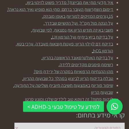
איך תדעי מתי את מבייצת? מדריך פשוט לזיהוי ביוץ.
דימום השתרשות העובר ברחם: מתי הוא מופיע ואיך הוא נראה?
15 גורמים המזיקים לפוריות באופן מובהק.
על הנקה מול תמ"ל, ועל הקשיים שבדרך.
חשבי באיזה חודש הריון את נמצאת, לפי שבועות.
על בדיקת ביוץ ביתית ועל הורמון LH.
בדיקת דם לגילוי הריון: פענוח תוצאות מעבדה, ערכי בטא,
הורמון hCG.
על בדיקת האולטרסאונד הראשונה בהריון.
רשימת סימנים מקדימים ללידה.
מהן ההנחיות הרפואיות במקרה של ירידת מים?
טבלת בדיקות הריון לביצוע במהלך כל שבועות ההריון.
שיפור פוריות באמצעות חשיבה חיובית ושליטה על התודעה.
שבועות הריון
לנקות פחות? זה דווקא טוב לילדים שלכן ומונע סרטן
קראי מידע בתחום:
קראי