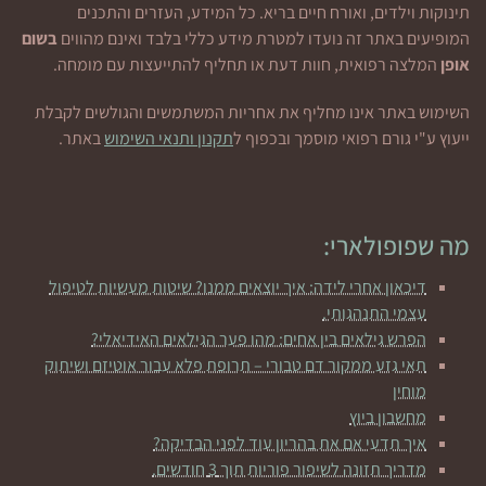
תינוקות וילדים, ואורח חיים בריא. כל המידע, העזרים והתכנים
המופיעים באתר זה נועדו למטרת מידע כללי בלבד ואינם מהווים
בשום
אופן
המלצה רפואית, חוות דעת או תחליף להתייעצות עם מומחה.
השימוש באתר אינו מחליף את אחריות המשתמשים והגולשים לקבלת
ייעוץ ע"י גורם רפואי מוסמך ובכפוף ל
תקנון ותנאי השימוש
באתר.
מה שפופולארי:
דיכאון אחרי לידה: איך יוצאים ממנו? שיטות מעשיות לטיפול
עצמי התנהגותי.
הפרש גילאים בין אחים: מהו פער הגילאים האידיאלי?
תאי גזע ממקור דם טבורי – תרופת פלא עבור אוטיזם ושיתוק
מוחין
מחשבון ביוץ
איך תדעי אם את בהריון עוד לפני הבדיקה?
מדריך תזונה לשיפור פוריות תוך 3 חודשים.