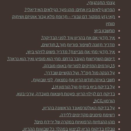
עצמי התנהגותי.
הפרש גילאים בין אחים: מהו פער הגילאים האידיאלי?
תאי גזע ממקור דם טבורי – תרופת פלא עבור אוטיזם ושיתוק
מוחין
מחשבון ביוץ
איך תדעי אם את בהריון עוד לפני הבדיקה?
מדריך תזונה לשיפור פוריות תוך 3 חודשים.
איך תדעי מתי את מבייצת? מדריך פשוט לזיהוי ביוץ.
דימום השתרשות העובר ברחם: מתי הוא מופיע ואיך הוא נראה?
15 גורמים המזיקים לפוריות באופן מובהק.
על הנקה מול תמ"ל, ועל הקשיים שבדרך.
חשבי באיזה חודש הריון את נמצאת, לפי שבועות.
על בדיקת ביוץ ביתית ועל הורמון LH.
בדיקת דם לגילוי הריון: פענוח תוצאות מעבדה, ערכי בטא,
הורמון hCG.
על בדיקת האולטרסאונד הראשונה בהריון.
רשימת סימנים מקדימים ללידה.
מהן ההנחיות הרפואיות במקרה של ירידת מים?
טבלת בדיקות הריון לביצוע במהלך כל שבועות ההריון.