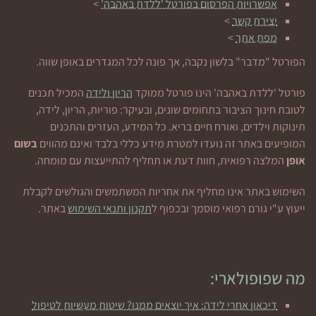
אפשרויות הפרסום בפורטל 'ללדת באהבה'
>
יצירת קשר
>
מפת אתר
>
הפורטל "מדבר" בלשון נקבה, אך פונה לכל המגדרים באופן שווה.
פורטל 'ללדת באהבה' הינו פורטל ממוקד
הריון ולידה
המכיל תכנים
לטובת חינוך הציבור בתחומים שונים, ובעיקר: פוריות, הריון, לידה,
תינוקות וילדים, ואורח חיים בריא. כל המידע, העזרים והתכנים
המופיעים באתר זה נועדו למטרת מידע כללי בלבד ואינם מהווים
בשום
אופן
המלצה רפואית, חוות דעת או תחליף להתייעצות עם מומחה.
השימוש באתר אינו מחליף את אחריות המשתמשים והגולשים לקבלת
ייעוץ ע"י גורם רפואי מוסמך ובכפוף ל
תקנון ותנאי השימוש
באתר.
מה שפופולארי:
דיכאון אחרי לידה: איך יוצאים ממנו? שיטות מעשיות לטיפול