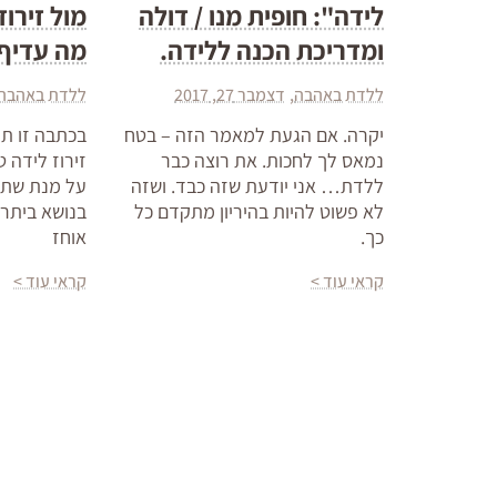
לידה": חופית מנו / דולה
מול זירוז
ומדריכת הכנה ללידה.
מה עדיף
ללדת באהבה
דצמבר 27, 2017
ללדת באהבה
יקרה. אם הגעת למאמר הזה – בטח
בכתבה זו תמ
נמאס לך לחכות. את רוצה כבר
זירוז לידה ט
ללדת… אני יודעת שזה כבד. ושזה
על מנת שתו
לא פשוט להיות בהיריון מתקדם כל
בנושא ביתר 
כך.
אוחז
קראי עוד >
קראי עוד >