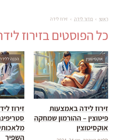
ראשי
›
מדור לידה
›
זירוז לידה
כל הפוסטים ב
זירוז לידה
אוקסיטוצין
הכנה ללידה
זירוז לידה באמצעות
זירוז לי
פיטוצין – ההורמון שמחקה
סטריפינג
אוקסיטוצין
מלאכותית
השפיר