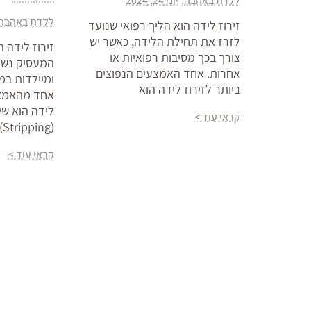
ללדת באהבה
יוני 24, 2024
ללדת באהבה
זירוז לידה הוא הליך רפואי שנועד
לזרז את תחילת הלידה, כאשר יש
זירוז לידה ה
צורך בכך מסיבות רפואיות או
המעסיק נשים
אחרות. אחד האמצעים הנפוצים
ומיילדות במ
ביותר לזירוז לידה הוא
אחד מהאמצעי
לידה הוא שי
קראי עוד >
(Stripping), או כפי
קראי עוד >