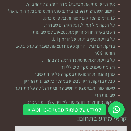
איך תדעי מתי את מבייצת? מדריך פשוט לזיהוי ביוץ.
דימום השתרשות העובר ברחם: מתי הוא מופיע ואיך הוא נראה?
15 גורמים המזיקים לפוריות באופן מובהק.
על הנקה מול תמ"ל, ועל הקשיים שבדרך.
חשבי באיזה חודש הריון את נמצאת, לפי שבועות.
על בדיקת ביוץ ביתית ועל הורמון LH.
בדיקת דם לגילוי הריון: פענוח תוצאות מעבדה, ערכי בטא,
הורמון hCG.
על בדיקת האולטרסאונד הראשונה בהריון.
רשימת סימנים מקדימים ללידה.
מהן ההנחיות הרפואיות במקרה של ירידת מים?
טבלת בדיקות הריון לביצוע במהלך כל שבועות ההריון.
שיפור פוריות באמצעות חשיבה חיובית ושליטה על התודעה.
שבועות הריון
לנקות פחות? זה דווקא טוב לילדים שלכן ומונע סרטן
קראי מידע בתחום:
קראי