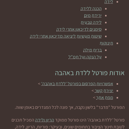
לידה
הכנה ללידה
ירידת מים
לידה טבעית
סימנים לדיכאון אחרי לידה
שיטות מעשיות ליציאה מדיכאון אחרי לידה
תינוקות
ברית מילה
על הנקה ועל תמ"ל
אודות פורטל ללדת באהבה
אפשרויות הפרסום בפורטל 'ללדת באהבה'
>
יצירת קשר
>
מפת אתר
>
הפורטל "מדבר" בלשון נקבה, אך פונה לכל המגדרים באופן שווה.
פורטל 'ללדת באהבה' הינו פורטל ממוקד
הריון ולידה
המכיל תכנים
לטובת חינוך הציבור בתחומים שונים, ובעיקר: פוריות, הריון, לידה,