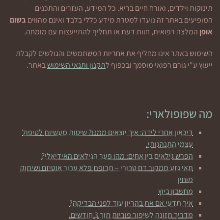
תינוקות וילדים, ואורח חיים בריא. כל המידע, העזרים והתכנים
המופיעים באתר זה נועדו למטרת מידע כללי בלבד ואינם מהווים
בשום
אופן
המלצה רפואית, חוות דעת או תחליף להתייעצות עם מומחה.
השימוש באתר אינו מחליף את אחריות המשתמשים והגולשים לקבלת
ייעוץ ע"י גורם רפואי מוסמך ובכפוף ל
תקנון ותנאי השימוש
באתר.
מה שפופולארי:
דיכאון אחרי לידה: איך יוצאים ממנו? שיטות מעשיות לטיפול
עצמי התנהגותי.
הפרש גילאים בין אחים: מהו פער הגילאים האידיאלי?
תאי גזע ממקור דם טבורי – תרופת פלא עבור אוטיזם ושיתוק
מוחין
מחשבון ביוץ
איך תדעי אם את בהריון עוד לפני הבדיקה?
מדריך תזונה לשיפור פוריות תוך 3 חודשים.