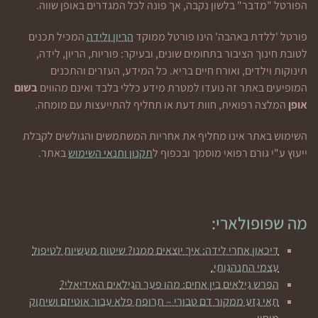
הפורטל "מדבר" בלשון נקבה, אך פונה לכל המגדרים באופן שווה.
פורטל 'ללדת באהבה' הינו פורטל ממוקד
הריון ולידה
המכיל תכנים
לטובת חינוך הציבור בתחומים שונים, ובעיקר: פוריות, הריון, לידה,
תינוקות וילדים, ואורח חיים בריא. כל המידע, העזרים והתכנים
המופיעים באתר זה נועדו למטרת מידע כללי בלבד ואינם מהווים
בשום
אופן
המלצה רפואית, חוות דעת או תחליף להתייעצות עם מומחה.
השימוש באתר אינו מחליף את אחריות המשתמשים והגולשים לקבלת
ייעוץ ע"י גורם רפואי מוסמך ובכפוף ל
תקנון ותנאי השימוש
באתר.
מה שפופולארי:
דיכאון אחרי לידה: איך יוצאים ממנו? שיטות מעשיות לטיפול
עצמי התנהגותי.
הפרש גילאים בין אחים: מהו פער הגילאים האידיאלי?
תאי גזע ממקור דם טבורי – תרופת פלא עבור אוטיזם ושיתוק