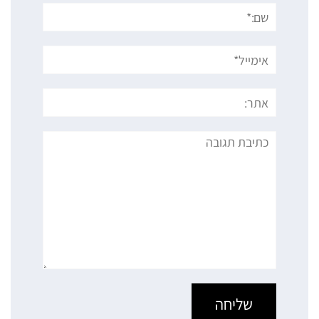
שם:*
אימייל*
אתר:
תגובה