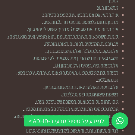
מוחין
מחשבון ביוץ
איך תדעי אם את בהריון עוד לפני הבדיקה?
מדריך תזונה לשיפור פוריות תוך 3 חודשים.
איך תדעי מתי את מבייצת? מדריך פשוט לזיהוי ביוץ.
דימום השתרשות העובר ברחם: מתי הוא מופיע ואיך הוא נראה?
15 גורמים המזיקים לפוריות באופן מובהק.
על הנקה מול תמ"ל, ועל הקשיים שבדרך.
חשבי באיזה חודש הריון את נמצאת, לפי שבועות.
על בדיקת ביוץ ביתית ועל הורמון LH.
בדיקת דם לגילוי הריון: פענוח תוצאות מעבדה, ערכי בטא,
הורמון hCG.
על בדיקת האולטרסאונד הראשונה בהריון.
רשימת סימנים מקדימים ללידה.
מהן ההנחיות הרפואיות במקרה של ירידת מים?
טבלת בדיקות הריון לביצוע במהלך כל שבועות ההריון.
שיפור פוריות באמצעות חשיבה חיובית ושליטה על התודעה.
שבועות הריון
לנקות פחות? זה דווקא טוב לילדים שלכן ומונע סרטן