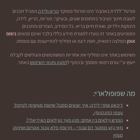
פורטל 'ללדת באהבה' הינו פורטל ממוקד
הריון ולידה
המכיל תכנים
לטובת חינוך הציבור בתחומים שונים, ובעיקר: פוריות, הריון, לידה,
תינוקות וילדים, ואורח חיים בריא. כל המידע, העזרים והתכנים
המופיעים באתר זה נועדו למטרת מידע כללי בלבד ואינם מהווים
בשום
אופן
המלצה רפואית, חוות דעת או תחליף להתייעצות עם מומחה.
השימוש באתר אינו מחליף את אחריות המשתמשים והגולשים לקבלת
ייעוץ ע"י גורם רפואי מוסמך ובכפוף ל
תקנון ותנאי השימוש
באתר.
מה שפופולארי:
דיכאון אחרי לידה: איך יוצאים ממנו? שיטות מעשיות לטיפול
עצמי התנהגותי.
הפרש גילאים בין אחים: מהו פער הגילאים האידיאלי?
תאי גזע ממקור דם טבורי – תרופת פלא עבור אוטיזם ושיתוק
מוחין