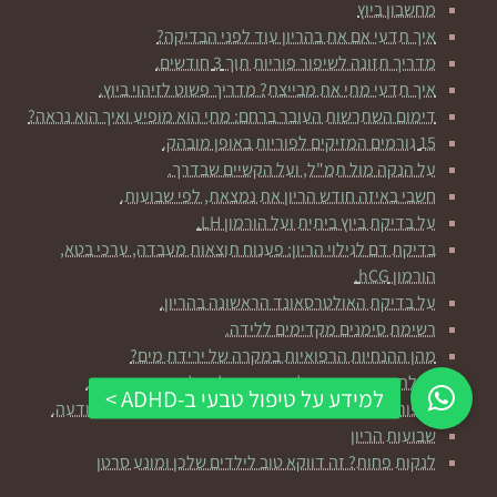
מחשבון ביוץ
איך תדעי אם את בהריון עוד לפני הבדיקה?
מדריך תזונה לשיפור פוריות תוך 3 חודשים.
איך תדעי מתי את מבייצת? מדריך פשוט לזיהוי ביוץ.
דימום השתרשות העובר ברחם: מתי הוא מופיע ואיך הוא נראה?
15 גורמים המזיקים לפוריות באופן מובהק.
על הנקה מול תמ"ל, ועל הקשיים שבדרך.
חשבי באיזה חודש הריון את נמצאת, לפי שבועות.
על בדיקת ביוץ ביתית ועל הורמון LH.
בדיקת דם לגילוי הריון: פענוח תוצאות מעבדה, ערכי בטא,
הורמון hCG.
על בדיקת האולטרסאונד הראשונה בהריון.
רשימת סימנים מקדימים ללידה.
מהן ההנחיות הרפואיות במקרה של ירידת מים?
טבלת בדיקות הריון לביצוע במהלך כל שבועות ההריון.
שיפור פוריות באמצעות חשיבה חיובית ושליטה על התודעה.
שבועות הריון
לנקות פחות? זה דווקא טוב לילדים שלכן ומונע סרטן