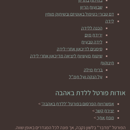
בחילות בהריון
שבועות הריון
דם טבורי כטיפול באוטיזם ובשיתוק מוחין
לידה
הכנה ללידה
ירידת מים
לידה טבעית
סימנים לדיכאון אחרי לידה
שיטות מעשיות ליציאה מדיכאון אחרי לידה
תינוקות
ברית מילה
על הנקה ועל תמ"ל
אודות פורטל ללדת באהבה
אפשרויות הפרסום בפורטל 'ללדת באהבה'
>
יצירת קשר
>
מפת אתר
>
הפורטל "מדבר" בלשון נקבה, אך פונה לכל המגדרים באופן שווה.