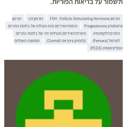
ולשמור על בריאות הפוריות.
הורמון FSH - Follicle Stimulating Hormone
הורמון LH
הורמון
פרוגסטרון Progesterone
היפותירואידיזם (תת-פעילות של בלוטת התריס)
היפרפרולקטינמיה
היפרתירואידיזם (פעילות יתר של בלוטת התריס)
לטרוזול (Femara)
קלומיפן ציטראט (Clomid)
תסמונת השחלות
הפוליציסטיות (PCOS)