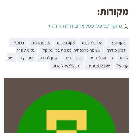
מקורות:
[1]
מחקר על עלי פטל אדום וזירוז לידה
>
אוקסיטוצין
אקופונקטורה
אקופרסורה
ארומתרפיה
ברומלין
דמיון מודרך
נשימה סרעפתית (נשימת בטן עמוקה)
נשימת פרח
לוטוס
פרוסטגלנדינים
ריכוך הרחם
שמן לבנדר
שמן קיק
שמן
קמומיל
שמנים אתריים
תה עלי פטל אדום