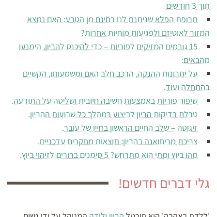
תוך 3 חודשים
תרופת הפלא שניתנת לנו בחינם מן הטבע: האם נמצא
המזור לאוטיזם ולפגיעות מוחיות אחרות?
15 גורמים המזיקים לפוריות – כדי להיכנס להריון, הימנעו
מהבאים:
על יתרונות ההנקה, הרכב חלב האם ומשמעותו, הקשיים
בהתחלה ועוד.
שיפור פוריות באמצעות חשיבה חיובית ושליטה על התודעה.
טבלת בדיקות הריון לביצוע במהלך כל שבועות ההריון.
זיגוטה – שלב החיים הראשון בחייו של עובר.
צריכת מריחואנה בהריון: תוצאות מחקרים עדכניים.
מהו ביוץ ומתי הוא מתרחש? 5 סימנים ברורים לזיהוי ביוץ.
גלי דברים חדשים!
'ללדת באהבה' הוא פורטל
הריון ולידה
המנוהל על ידי נשים