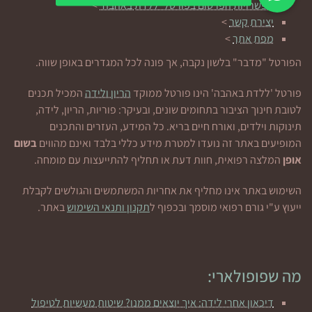
אפשרויות הפרסום בפורטל 'ללדת באהבה'
>
יצירת קשר
>
מפת אתר
>
הפורטל "מדבר" בלשון נקבה, אך פונה לכל המגדרים באופן שווה.
פורטל 'ללדת באהבה' הינו פורטל ממוקד
הריון ולידה
המכיל תכנים
לטובת חינוך הציבור בתחומים שונים, ובעיקר: פוריות, הריון, לידה,
תינוקות וילדים, ואורח חיים בריא. כל המידע, העזרים והתכנים
המופיעים באתר זה נועדו למטרת מידע כללי בלבד ואינם מהווים
בשום
אופן
המלצה רפואית, חוות דעת או תחליף להתייעצות עם מומחה.
השימוש באתר אינו מחליף את אחריות המשתמשים והגולשים לקבלת
ייעוץ ע"י גורם רפואי מוסמך ובכפוף ל
תקנון ותנאי השימוש
באתר.
מה שפופולארי:
דיכאון אחרי לידה: איך יוצאים ממנו? שיטות מעשיות לטיפול